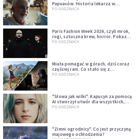
Papuasów. Historia lekarza w
sutannie, który uleczył dżunglę
PO GODZINACH
Paris Fashion Week 2026, czyli mrok,
rogi, sztuczna krew, horror. Pokaz
mody czy fascynacja diabłem?
PO GODZINACH
Miała pomagać w górach, dziś coraz
częściej rani. Co stało się z
Tatromaniakami?
PO GODZINACH
"Słowa jak wilki". Kapucyn za pomocą
AI stworzył utwór dla wszystkich,
którzy doświadczają hejtu
PO GODZINACH
"Zimni ogrodnicy". Co jest przyczyną
majowego ochłodzenia?