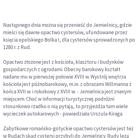
Następnego dnia można się przenieść do Jemielnicy, gdzie
mieści się dawne opactwo cystersów, ufundowane przez
księcia opolskiego Bolka I, dla cystersów sprowadzonych po
1280 r. z Rud.
Opactwo złożone jest z kościoła, klasztoru i budynków
gospodarczych z ogrodami. Obecny barokowy kształt
nadano mu w pierwszej połowie XVIII w. Wystrój wnętrza
kościoła jest późnobarokowy, m.in. z obrazami Willmanna z
końca XVII w. i rokokowy z XVIII w. - Jemielnica jest znanym
miejscem. Choć w informacji turystycznej podróżni
stosunkowo rzadko o nią pytają, to przyjeżdża tam wiele
wycieczek autokarowych - powiedziała Urszula Kiraga.
Zabytkowe romańsko-gotyckie opactwo cystersów jest też
w Rudach skąd cystersi przybyli do Jemielnicy. Rudy leżą