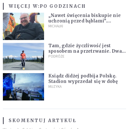
WIĘCEJ W:
PO GODZINACH
„Nawet święcenia biskupie nie
uchronią przed bąblami”.
Archidiecezja pokazała
MICHAŁKI
nagranie z pielgrzymki
Tam, gdzie życzliwość jest
sposobem na przetrwanie. Dwa
tygodnie na Alasce [REPORTAŻ]
PODRÓŻE
Ksiądz didżej podbija Polskę.
Stadion wyprzedał się w dobę
MUZYKA
SKOMENTUJ ARTYKUŁ