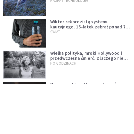
NAUKA I TECHNOLOGIA
Wiktor rekordzistą systemu
kaucyjnego. 15-latek zebrał ponad 7
tys. butelek i puszek
ŚWIAT
Wielka polityka, mroki Hollywood i
przedwczesna śmierć. Dlaczego nie
możemy przestać mówić o Marilyn
PO GODZINACH
Monroe?
Nocne marki pod lupą naukowców.
Badanie wskazuje na większe ryzyko
zawału
PO GODZINACH