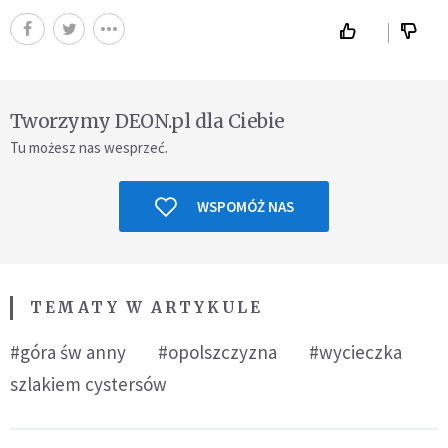
Tworzymy DEON.pl dla Ciebie
Tu możesz nas wesprzeć.
WSPOMÓŻ NAS
TEMATY W ARTYKULE
#góra św anny
#opolszczyzna
#wycieczka
szlakiem cystersów