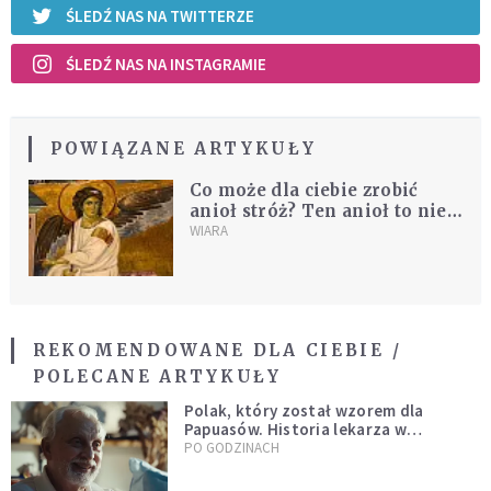
ŚLEDŹ NAS NA TWITTERZE
ŚLEDŹ NAS NA INSTAGRAMIE
POWIĄZANE ARTYKUŁY
Co może dla ciebie zrobić
anioł stróż? Ten anioł to nie
bajka dla dzieci
WIARA
REKOMENDOWANE DLA CIEBIE /
POLECANE ARTYKUŁY
Polak, który został wzorem dla
Papuasów. Historia lekarza w
sutannie, który uleczył dżunglę
PO GODZINACH