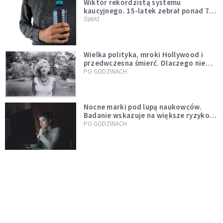
Wiktor rekordzistą systemu
kaucyjnego. 15-latek zebrał ponad 7
tys. butelek i puszek
ŚWIAT
Wielka polityka, mroki Hollywood i
przedwczesna śmierć. Dlaczego nie
możemy przestać mówić o Marilyn
PO GODZINACH
Monroe?
Nocne marki pod lupą naukowców.
Badanie wskazuje na większe ryzyko
zawału
PO GODZINACH