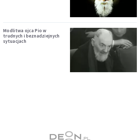
Modlitwa ojca Pio w
trudnych i beznadziejnych
sytuacjach