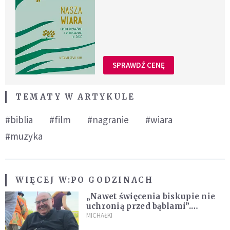
SPRAWDŹ CENĘ
TEMATY W ARTYKULE
#biblia
#film
#nagranie
#wiara
#muzyka
WIĘCEJ W:
PO GODZINACH
„Nawet święcenia biskupie nie
uchronią przed bąblami”.
Archidiecezja pokazała
MICHAŁKI
nagranie z pielgrzymki