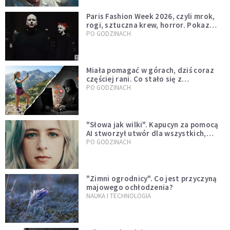
Paris Fashion Week 2026, czyli mrok,
rogi, sztuczna krew, horror. Pokaz
mody czy fascynacja diabłem?
PO GODZINACH
Miała pomagać w górach, dziś coraz
częściej rani. Co stało się z
Tatromaniakami?
PO GODZINACH
"Słowa jak wilki". Kapucyn za pomocą
AI stworzył utwór dla wszystkich,
którzy doświadczają hejtu
PO GODZINACH
"Zimni ogrodnicy". Co jest przyczyną
majowego ochłodzenia?
NAUKA I TECHNOLOGIA