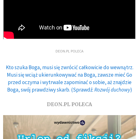
DEON.PL POLECA
Kto szuka Boga, musi się zwrócić całkowicie do wewnątrz.
Musi się wciąż ukierunkowywać na Boga, zawsze mieć Go
przed oczyma i wytrwale zapominać o sobie, aż znajdzie
Boga, swój prawdziwy skarb. (Sprawdź:
Rozwój duchowy
)
DEON.PL POLECA