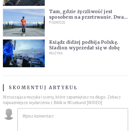
Tam, gdzie życzliwość jest
sposobem na przetrwanie. Dwa
tygodnie na Alasce [REPORTAŻ]
PODRÓŻE
Ksiądz didżej podbija Polskę.
Stadion wyprzedał się w dobę
MUZYKA
SKOMENTUJ ARTYKUŁ
Wzruszająca muzyka i sceny, które zapamiętasz na długo. Zobacz
najważniejsze wydarzenia z Biblii w 90 sekund [WIDEO]