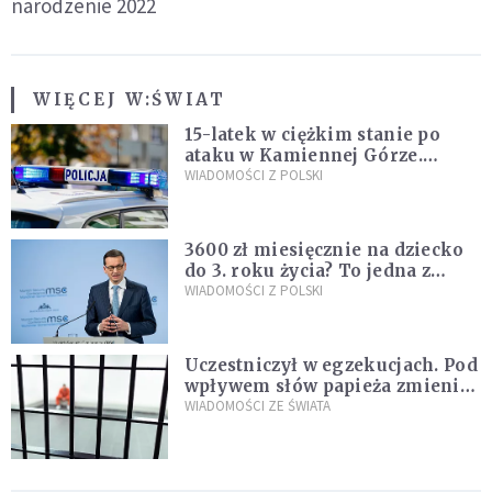
narodzenie 2022
WIĘCEJ W:
ŚWIAT
15-latek w ciężkim stanie po
ataku w Kamiennej Górze.
Policja zatrzymała dwóch
WIADOMOŚCI Z POLSKI
nastolatków
3600 zł miesięcznie na dziecko
do 3. roku życia? To jedna z
propozycji programu "Rozwój
WIADOMOŚCI Z POLSKI
Plus"
Uczestniczył w egzekucjach. Pod
wpływem słów papieża zmienił
zdanie
WIADOMOŚCI ZE ŚWIATA