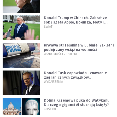
Donald Trump w Chinach. Zabrał ze
sobą szefa Apple, Boeinga, Mety i
Muska
ŚWIAT
Krwawa strzelanina w Lubinie. 21-letni
podejrzany wciąż na wolności
WIADOMOŚCI Z POLSKI
Donald Tusk zapowiada uznawanie
zagranicznych związków
jednopłciowych. "Państwo oblało ten
WYDARZENIA
test"
Dolina Krzemowa puka do Watykanu.
Dlaczego giganci AI słuchają księży?
KOŚCIÓŁ