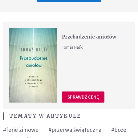
Przebudzenie aniołów
Tomáš Halík
SPRAWDŹ CENĘ
TEMATY W ARTYKULE
#ferie zimowe
#przerwa świąteczna
#boże