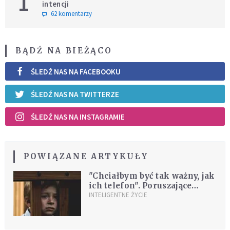
1
intencji
62 komentarzy
BĄDŹ NA BIEŻĄCO
ŚLEDŹ NAS NA FACEBOOKU
ŚLEDŹ NAS NA TWITTERZE
ŚLEDŹ NAS NA INSTAGRAMIE
POWIĄZANE ARTYKUŁY
"Chciałbym być tak ważny, jak
ich telefon". Poruszające
notatki z terapii dzieci
INTELIGENTNE ŻYCIE