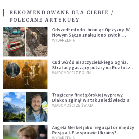
REKOMENDOWANE DLA CIEBIE /
POLECANE ARTYKUŁY
Odszedł młodo, broniąc Ojczyzny. W
Nowym Sączu znaleziono zwłoki
mężczyzny z czasów potopu
WYDARZENIA
szwedzkiego
Cud wśród niszczycielskiego ognia.
Strażacy gaszący pożary na Roztoczu
opublikowali niezwykłe zdjęcie
WIADOMOŚCI Z POLSKI
Tragiczny finał górskiej wyprawy.
Diakon zginął w ataku niedźwiedzia
WIADOMOŚCI ZE ŚWIATA
Angela Merkel jako negocjator między
Rosją a UE w sprawie Ukrainy?
WYDARZENIA