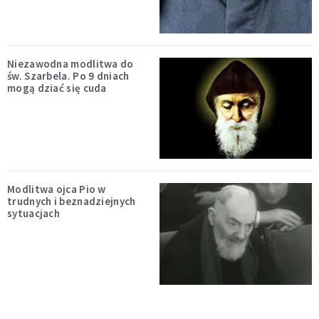
Niezawodna modlitwa do
św. Szarbela. Po 9 dniach
mogą dziać się cuda
Modlitwa ojca Pio w
trudnych i beznadziejnych
sytuacjach