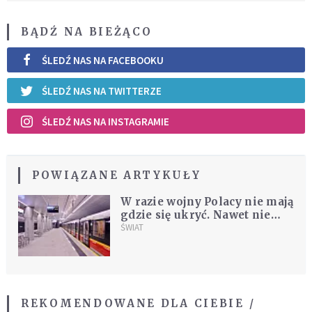
BĄDŹ NA BIEŻĄCO
ŚLEDŹ NAS NA FACEBOOKU
ŚLEDŹ NAS NA TWITTERZE
ŚLEDŹ NAS NA INSTAGRAMIE
POWIĄZANE ARTYKUŁY
W razie wojny Polacy nie mają
gdzie się ukryć. Nawet nie
wiadomo, ile jest schronów
ŚWIAT
REKOMENDOWANE DLA CIEBIE /