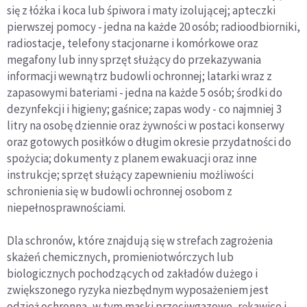
się z łóżka i koca lub śpiwora i maty izolującej; apteczki
pierwszej pomocy - jedna na każde 20 osób; radioodbiorniki,
radiostacje, telefony stacjonarne i komórkowe oraz
megafony lub inny sprzęt służący do przekazywania
informacji wewnątrz budowli ochronnej; latarki wraz z
zapasowymi bateriami - jedna na każde 5 osób; środki do
dezynfekcji i higieny; gaśnice; zapas wody - co najmniej 3
litry na osobę dziennie oraz żywności w postaci konserwy
oraz gotowych posiłków o długim okresie przydatności do
spożycia; dokumenty z planem ewakuacji oraz inne
instrukcje; sprzęt służący zapewnieniu możliwości
schronienia się w budowli ochronnej osobom z
niepełnosprawnościami.
Dla schronów, które znajdują się w strefach zagrożenia
skażeń chemicznych, promieniotwórczych lub
biologicznych pochodzących od zakładów dużego i
zwiększonego ryzyka niezbędnym wyposażeniem jest
odzież ochronna, w tym maski przeciwgazowe, rękawice i