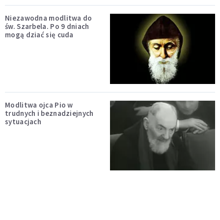
Niezawodna modlitwa do
św. Szarbela. Po 9 dniach
mogą dziać się cuda
Modlitwa ojca Pio w
trudnych i beznadziejnych
sytuacjach