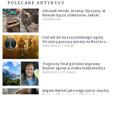
POLECANE ARTYKUŁY
Odszedł młodo, broniąc Ojczyzny. W
Nowym Sączu znaleziono zwłoki
mężczyzny z czasów potopu
WYDARZENIA
szwedzkiego
Cud wśród niszczycielskiego ognia.
Strażacy gaszący pożary na Roztoczu
opublikowali niezwykłe zdjęcie
WIADOMOŚCI Z POLSKI
Tragiczny finał górskiej wyprawy.
Diakon zginął w ataku niedźwiedzia
WIADOMOŚCI ZE ŚWIATA
Angela Merkel jako negocjator między
Rosją a UE w sprawie Ukrainy?
WYDARZENIA