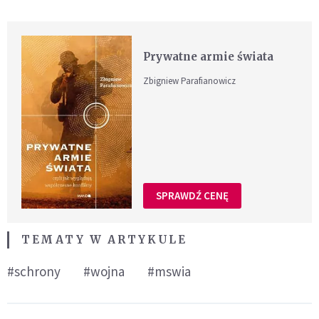
Prywatne armie świata
Zbigniew Parafianowicz
SPRAWDŹ CENĘ
TEMATY W ARTYKULE
#schrony
#wojna
#mswia