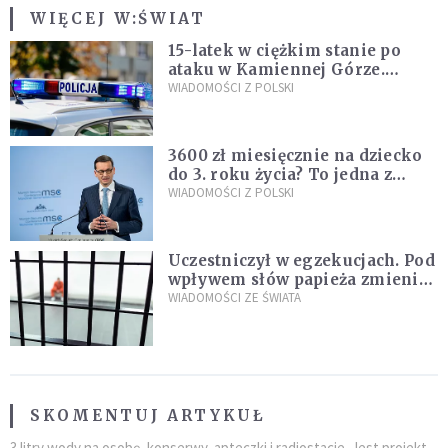
WIĘCEJ W:
ŚWIAT
15-latek w ciężkim stanie po
ataku w Kamiennej Górze.
Policja zatrzymała dwóch
WIADOMOŚCI Z POLSKI
nastolatków
3600 zł miesięcznie na dziecko
do 3. roku życia? To jedna z
propozycji programu "Rozwój
WIADOMOŚCI Z POLSKI
Plus"
Uczestniczył w egzekucjach. Pod
wpływem słów papieża zmienił
zdanie
WIADOMOŚCI ZE ŚWIATA
SKOMENTUJ ARTYKUŁ
3 litry wody na osobę, konserwy, apteczki i radiostacje. Jest projekt