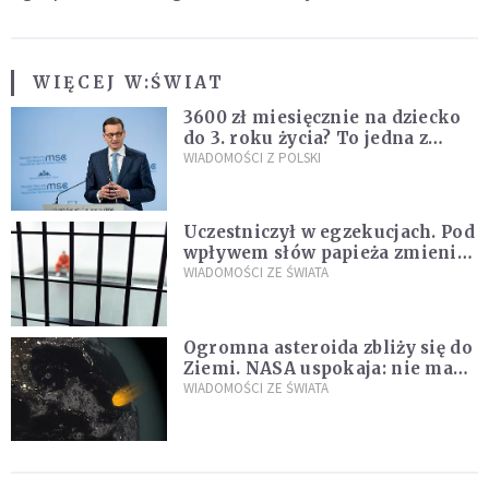
WIĘCEJ W:
ŚWIAT
3600 zł miesięcznie na dziecko
do 3. roku życia? To jedna z
propozycji programu "Rozwój
WIADOMOŚCI Z POLSKI
Plus"
Uczestniczył w egzekucjach. Pod
wpływem słów papieża zmienił
zdanie
WIADOMOŚCI ZE ŚWIATA
Ogromna asteroida zbliży się do
Ziemi. NASA uspokaja: nie ma
zagrożenia
WIADOMOŚCI ZE ŚWIATA