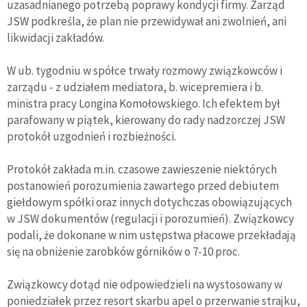
uzasadnianego potrzebą poprawy kondycji firmy. Zarząd
JSW podkreśla, że plan nie przewidywał ani zwolnień, ani
likwidacji zakładów.
W ub. tygodniu w spółce trwały rozmowy związkowców i
zarządu - z udziałem mediatora, b. wicepremiera i b.
ministra pracy Longina Komołowskiego. Ich efektem był
parafowany w piątek, kierowany do rady nadzorczej JSW
protokół uzgodnień i rozbieżności.
Protokół zakłada m.in. czasowe zawieszenie niektórych
postanowień porozumienia zawartego przed debiutem
giełdowym spółki oraz innych dotychczas obowiązujących
w JSW dokumentów (regulacji i porozumień). Związkowcy
podali, że dokonane w nim ustępstwa płacowe przekładają
się na obniżenie zarobków górników o 7-10 proc.
Związkowcy dotąd nie odpowiedzieli na wystosowany w
poniedziałek przez resort skarbu apel o przerwanie strajku,