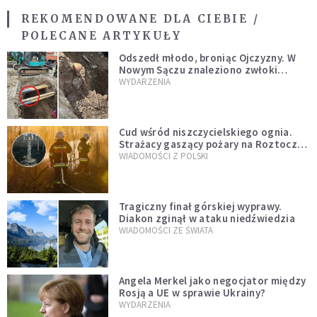
REKOMENDOWANE DLA CIEBIE /
POLECANE ARTYKUŁY
Odszedł młodo, broniąc Ojczyzny. W
Nowym Sączu znaleziono zwłoki
mężczyzny z czasów potopu
WYDARZENIA
szwedzkiego
Cud wśród niszczycielskiego ognia.
Strażacy gaszący pożary na Roztoczu
opublikowali niezwykłe zdjęcie
WIADOMOŚCI Z POLSKI
Tragiczny finał górskiej wyprawy.
Diakon zginął w ataku niedźwiedzia
WIADOMOŚCI ZE ŚWIATA
Angela Merkel jako negocjator między
Rosją a UE w sprawie Ukrainy?
WYDARZENIA