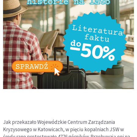
Jak przekazało Wojewódzkie Centrum Zarządzania
Kryzysowego w Katowicach, w pięciu kopalniach JSW w
środę rano protestowało 4776 górników. Przebywają oni na