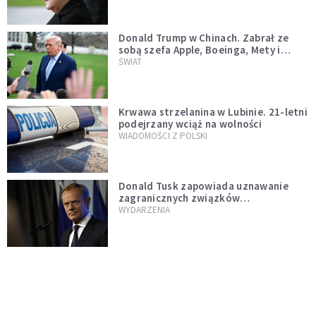
Donald Trump w Chinach. Zabrał ze
sobą szefa Apple, Boeinga, Mety i
Muska
ŚWIAT
Krwawa strzelanina w Lubinie. 21-letni
podejrzany wciąż na wolności
WIADOMOŚCI Z POLSKI
Donald Tusk zapowiada uznawanie
zagranicznych związków
jednopłciowych. "Państwo oblało ten
WYDARZENIA
test"
Dolina Krzemowa puka do Watykanu.
Dlaczego giganci AI słuchają księży?
KOŚCIÓŁ