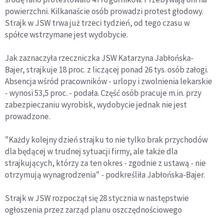
powierzchni. Kilkanaście osób prowadzi protest głodowy.
Strajk w JSW trwa już trzeci tydzień, od tego czasu w
spółce wstrzymane jest wydobycie.
Jak zaznaczyła rzeczniczka JSW Katarzyna Jabłońska-
Bajer, strajkuje 18 proc. z liczącej ponad 26 tys. osób załogi.
Absencja wśród pracowników - urlopy i zwolnienia lekarskie
- wynosi 53,5 proc. - podała. Część osób pracuje m.in. przy
zabezpieczaniu wyrobisk, wydobycie jednak nie jest
prowadzone.
"Każdy kolejny dzień strajku to nie tylko brak przychodów
dla będącej w trudnej sytuacji firmy, ale także dla
strajkujących, którzy za ten okres - zgodnie z ustawą - nie
otrzymują wynagrodzenia" - podkreśliła Jabłońska-Bajer.
Strajk w JSW rozpoczął się 28 stycznia w następstwie
ogłoszenia przez zarząd planu oszczędnościowego