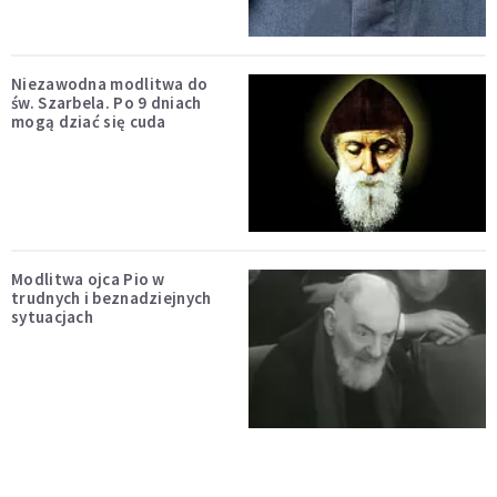
Niezawodna modlitwa do
św. Szarbela. Po 9 dniach
mogą dziać się cuda
Modlitwa ojca Pio w
trudnych i beznadziejnych
sytuacjach