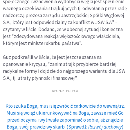
społecznego i wznowienia wydobycia węgla jest spełnienie
ważnego oczekiwania strajkujących tj. odwołania przez radę
nadzorczą prezesa zarządu Jastrzębskiej Spółki Węglowej
S.A., który jest odpowiedzialny za konflikt w JSW S.A." -
czytamy w liście. Dodano, że w obecnej sytuacji konieczna
jest "zdecydowana reakcja większościowego właściciela,
którym jest minister skarbu państwa".
Guz podkreślił w liście, że jest jeszcze szansa na
opanowanie kryzysu, "zanim strajk przybierze bardziej
radykalne formy i dojdzie do najgorszego wariantu dla JSW
S.A., tj. utraty płynności finansowej".
DEON.PL POLECA
Kto szuka Boga, musi się zwrócić całkowicie do wewnątrz.
Musi się wciąż ukierunkowywać na Boga, zawsze mieć Go
przed oczyma i wytrwale zapominać o sobie, aż znajdzie
Boga, swój prawdziwy skarb. (Sprawdź:
Rozwój duchowy
)