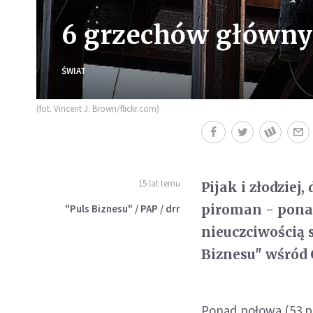
6 grzechów główny
ŚWIAT
(fot. Vincent J. Brown/flickr.com)
15 lat temu
Pijak i złodziej
piroman - pona
"Puls Biznesu" / PAP / drr
nieuczciwością
Biznesu" wśród 
Ponad połowa (53 p