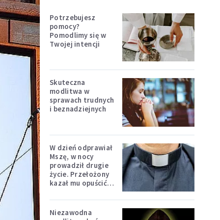
Potrzebujesz
pomocy?
Pomodlimy się w
Twojej intencji
Skuteczna
modlitwa w
sprawach trudnych
i beznadziejnych
W dzień odprawiał
Mszę, w nocy
prowadził drugie
życie. Przełożony
kazał mu opuścić
zakon
Niezawodna