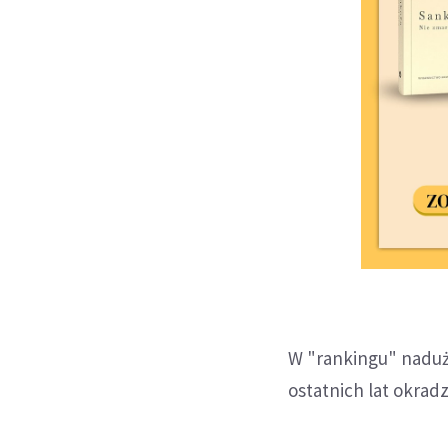
W "rankingu" naduży
ostatnich lat okrad