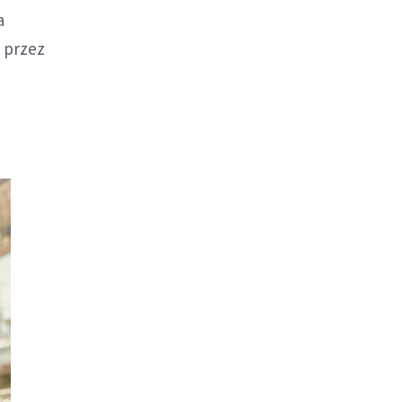
a
 przez