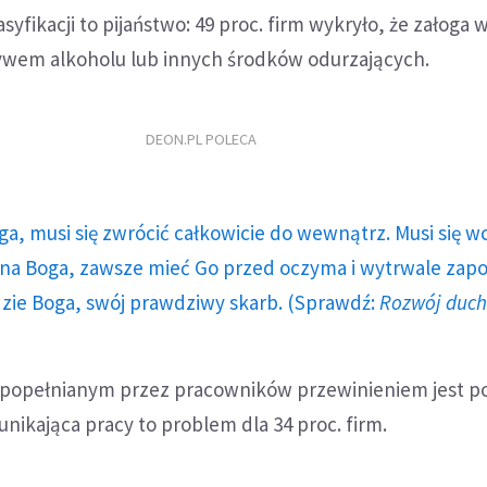
yfikacji to pijaństwo: 49 proc. firm wykryło, że załoga w
ywem alkoholu lub innych środków odurzających.
DEON.PL POLECA
ga, musi się zwrócić całkowicie do wewnątrz. Musi się w
a Boga, zawsze mieć Go przed oczyma i wytrwale zap
dzie Boga, swój prawdziwy skarb. (Sprawdź:
Rozwój duc
j popełnianym przez pracowników przewinieniem jest p
unikająca pracy to problem dla 34 proc. firm.