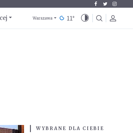
11
°
cej
Warszawa
WYBRANE DLA CIEBIE