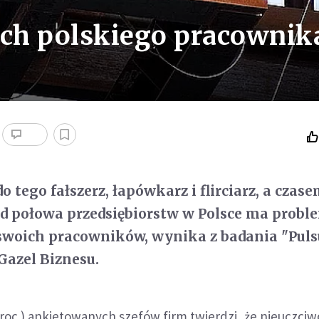
ch polskiego pracownik
, do tego fałszerz, łapówkarz i flirciarz, a cza
d połowa przedsiębiorstw w Polsce ma probl
 swoich pracowników, wynika z badania "Puls
Gazel Biznesu.
roc.) ankietowanych szefów firm twierdzi, że nieuczciw