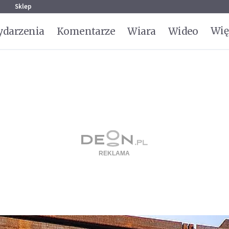
g
Sklep
Wię
darzenia
Komentarze
Wiara
Wideo