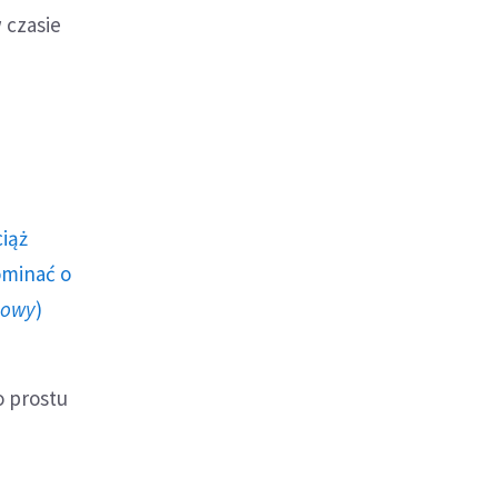
 czasie
ciąż
ominać o
howy
)
o prostu