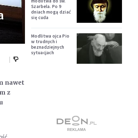
modlitwa do św.
Szarbela. Po 9
a
dniach mogą dziać
się cuda
Modlitwa ojca Pio
w trudnych i
beznadziejnych
sytuacjach
sem nawet
em z
u
ość