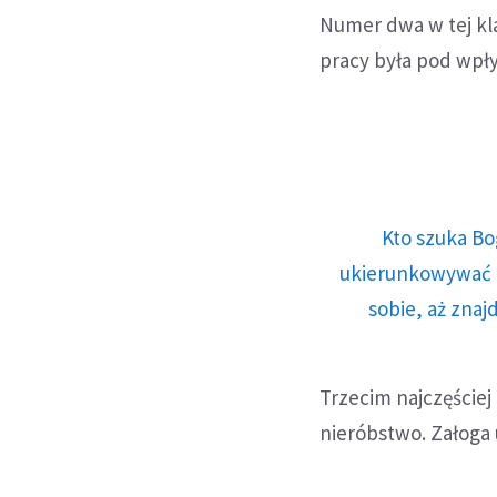
Numer dwa w tej klas
pracy była pod wpł
Kto szuka Bo
ukierunkowywać n
sobie, aż znaj
Trzecim najczęście
nieróbstwo. Załoga 