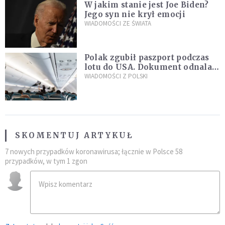
W jakim stanie jest Joe Biden?
Jego syn nie krył emocji
WIADOMOŚCI ZE ŚWIATA
Polak zgubił paszport podczas
lotu do USA. Dokument odnalazł
się w nietypowym miejscu
WIADOMOŚCI Z POLSKI
SKOMENTUJ ARTYKUŁ
7 nowych przypadków koronawirusa; łącznie w Polsce 58
przypadków, w tym 1 zgon