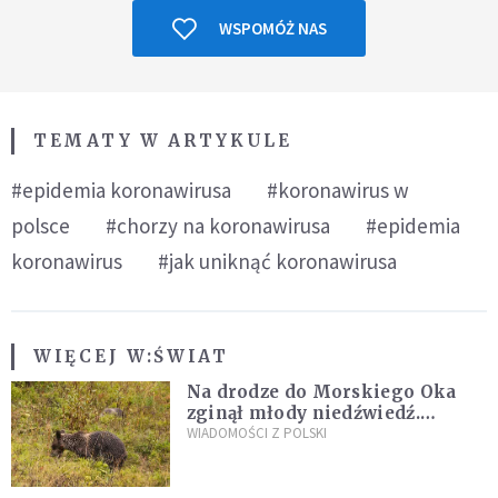
WSPOMÓŻ NAS
TEMATY W ARTYKULE
#epidemia koronawirusa
#koronawirus w
polsce
#chorzy na koronawirusa
#epidemia
koronawirus
#jak uniknąć koronawirusa
WIĘCEJ W:
ŚWIAT
Na drodze do Morskiego Oka
zginął młody niedźwiedź.
Sprawę bada Policja i TPN
WIADOMOŚCI Z POLSKI