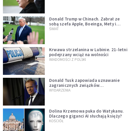
Donald Trump w Chinach. Zabrał ze
sobą szefa Apple, Boeinga, Mety i
Muska
ŚWIAT
Krwawa strzelanina w Lubinie. 21-letni
podejrzany wciąż na wolności
WIADOMOŚCI Z POLSKI
Donald Tusk zapowiada uznawanie
zagranicznych związków
jednopłciowych. "Państwo oblało ten
WYDARZENIA
test"
Dolina Krzemowa puka do Watykanu.
Dlaczego giganci AI słuchają księży?
KOŚCIÓŁ