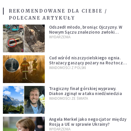
REKOMENDOWANE DLA CIEBIE /
POLECANE ARTYKUŁY
Odszedł młodo, broniąc Ojczyzny. W
Nowym Sączu znaleziono zwłoki
mężczyzny z czasów potopu
WYDARZENIA
szwedzkiego
Cud wśród niszczycielskiego ognia.
Strażacy gaszący pożary na Roztoczu
opublikowali niezwykłe zdjęcie
WIADOMOŚCI Z POLSKI
Tragiczny finał górskiej wyprawy.
Diakon zginął w ataku niedźwiedzia
WIADOMOŚCI ZE ŚWIATA
Angela Merkel jako negocjator między
Rosją a UE w sprawie Ukrainy?
WYDARZENIA