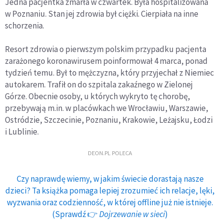
Jedna pacjentka zmarła w czwartek. Była hospitalizowana
w Poznaniu. Stan jej zdrowia był ciężki. Cierpiała na inne
schorzenia.
Resort zdrowia o pierwszym polskim przypadku pacjenta
zarażonego koronawirusem poinformował 4 marca, ponad
tydzień temu. Był to mężczyzna, który przyjechał z Niemiec
autokarem. Trafił on do szpitala zakaźnego w Zielonej
Górze. Obecnie osoby, u których wykryto tę chorobę,
przebywają m.in. w placówkach we Wrocławiu, Warszawie,
Ostródzie, Szczecinie, Poznaniu, Krakowie, Leżajsku, Łodzi
i Lublinie.
DEON.PL POLECA
Czy naprawdę wiemy, w jakim świecie dorastają nasze
dzieci? Ta książka pomaga lepiej zrozumieć ich relacje, lęki,
wyzwania oraz codzienność, w której offline już nie istnieje.
(Sprawdź 👉
Dojrzewanie w sieci
)