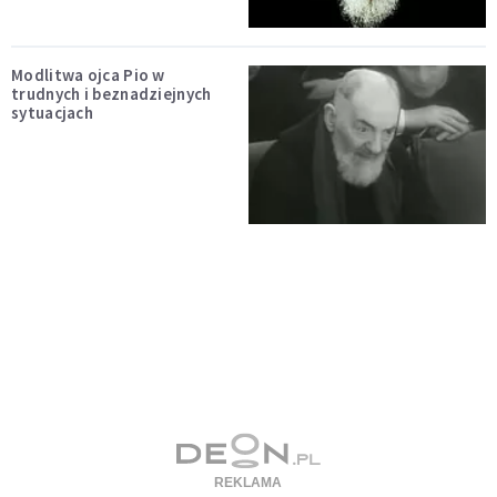
Modlitwa ojca Pio w
trudnych i beznadziejnych
sytuacjach