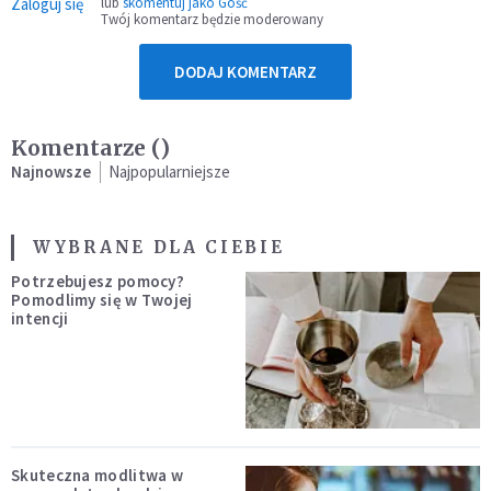
Zaloguj się
lub
skomentuj jako Gość
Twój komentarz będzie moderowany
DODAJ KOMENTARZ
Komentarze (
)
Najnowsze
Najpopularniejsze
WYBRANE DLA CIEBIE
Potrzebujesz pomocy?
Pomodlimy się w Twojej
intencji
Skuteczna modlitwa w