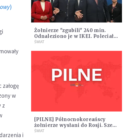
howy
)
Żołnierze "zgubili" 240 min.
gi
Odnaleziono je w IKEI. Poleciały
głowy
ŚWIAT
rmowały
c załogę
rzony w
 z
w
[PILNE] Północnokoreańscy
żołnierze wysłani do Rosji. Szef
NATO potwierdza
ŚWIAT
arzenia i