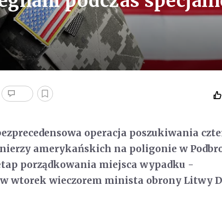
żegnani podczas specjaln
 bezprecedensowa operacja poszukiwania czte
nierzy amerykańskich na poligonie w Podbro
 etap porządkowania miejsca wypadku -
w wtorek wieczorem minista obrony Litwy D