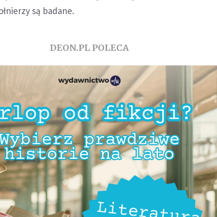
ołnierzy są badane.
DEON.PL POLECA