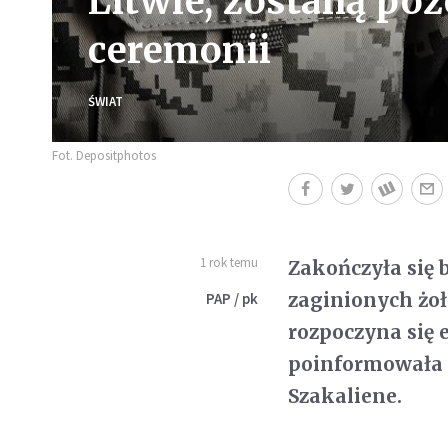
Litwie, zostaną po
ceremonii
ŚWIAT
Fot. Depositphotos
1 rok temu
Zakończyła się
zaginionych żoł
PAP / pk
rozpoczyna się
poinformowała 
Szakaliene.