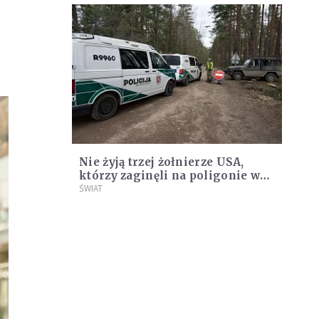
Nie żyją trzej żołnierze USA,
którzy zaginęli na poligonie w
Podbrodziu
ŚWIAT