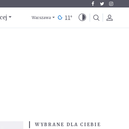
11
°
cej
Warszawa
WYBRANE DLA CIEBIE