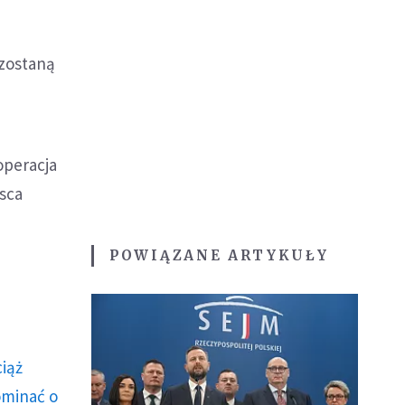
 zostaną
operacja
sca
POWIĄZANE ARTYKUŁY
ciąż
ominać o