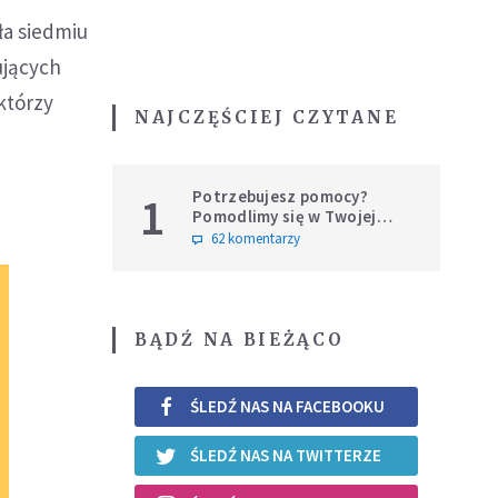
a siedmiu
ujących
którzy
NAJCZĘŚCIEJ CZYTANE
Potrzebujesz pomocy?
1
Pomodlimy się w Twojej
intencji
62 komentarzy
BĄDŹ NA BIEŻĄCO
ŚLEDŹ NAS NA FACEBOOKU
ŚLEDŹ NAS NA TWITTERZE