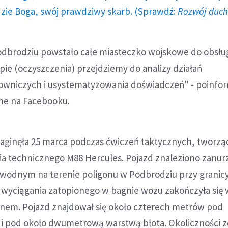
dzie Boga, swój prawdziwy skarb. (Sprawdź:
Rozwój duc
odbrodziu powstało całe miasteczko wojskowe do obsłu
apie (oczyszczenia) przejdziemy do analizy działań
owniczych i usystematyzowania doświadczeń" - poinfo
jne na Facebooku.
zaginęła 25 marca podczas ćwiczeń taktycznych, tworzą
a technicznego M88 Hercules. Pojazd znaleziono zanu
 wodnym na terenie poligonu w Podbrodziu przy granicy
a wyciągania zatopionego w bagnie wozu zakończyła się 
anem. Pojazd znajdował się około czterech metrów pod
i pod około dwumetrową warstwą błota. Okoliczności zd