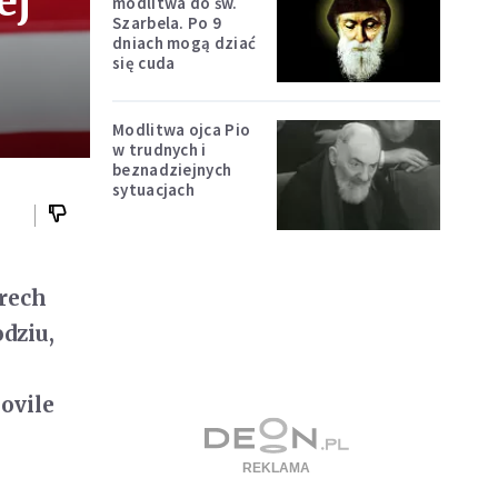
ej
modlitwa do św.
Szarbela. Po 9
dniach mogą dziać
się cuda
Modlitwa ojca Pio
w trudnych i
beznadziejnych
sytuacjach
rech
dziu,
ovile