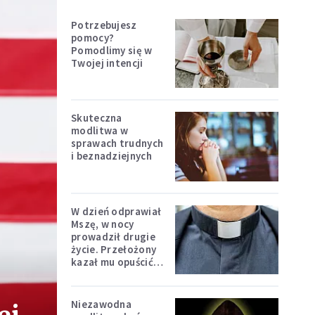
Potrzebujesz
pomocy?
Pomodlimy się w
Twojej intencji
Skuteczna
modlitwa w
sprawach trudnych
i beznadziejnych
W dzień odprawiał
Mszę, w nocy
prowadził drugie
życie. Przełożony
kazał mu opuścić
zakon
Niezawodna