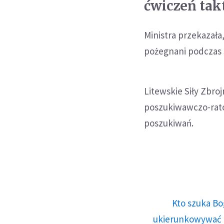
ćwiczeń tak
Ministra przekazała
pożegnani podczas 
Litewskie Siły Zbro
poszukiwawczo-rato
poszukiwań.
Kto szuka Bo
ukierunkowywać n