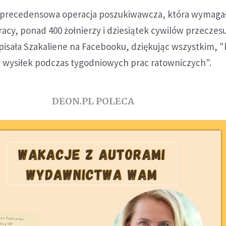
zprecedensowa operacja poszukiwawcza, która wymagał
racy, ponad 400 żołnierzy i dziesiątek cywilów przeczes
apisała Szakaliene na Facebooku, dziękując wszystkim, "
 wysiłek podczas tygodniowych prac ratowniczych".
DEON.PL POLECA