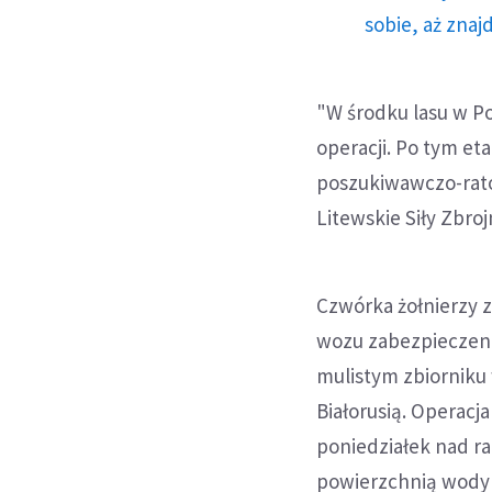
sobie, aż znaj
"W środku lasu w P
operacji. Po tym et
poszukiwawczo-rat
Litewskie Siły Zbro
Czwórka żołnierzy 
wozu zabezpieczeni
mulistym zbiorniku
Białorusią. Operacj
poniedziałek nad r
powierzchnią wody 