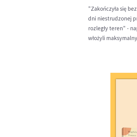
"Zakończyła się be
dni niestrudzonej p
rozległy teren" - n
włożyli maksymalny