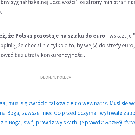
bny sygnał fiskalnej uczciwości" ze strony ministra fin
.
eż, że Polska pozostaje na szlaku do euro
- wskazuje 
 opinię, że chodzi nie tylko o to, by wejść do strefy euro,
nować bez utraty konkurencyjności.
DEON.PL POLECA
ga, musi się zwrócić całkowicie do wewnątrz. Musi się w
a Boga, zawsze mieć Go przed oczyma i wytrwale zap
dzie Boga, swój prawdziwy skarb. (Sprawdź:
Rozwój duc