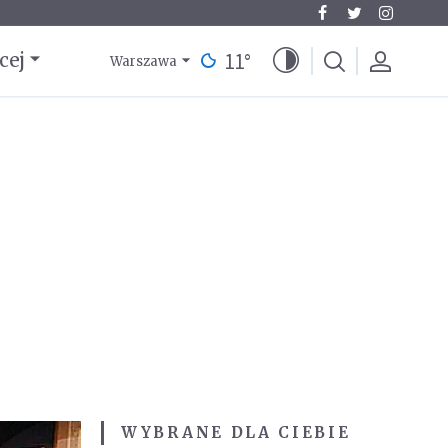
11
°
cej
Warszawa
WYBRANE DLA CIEBIE