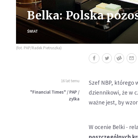
Belka: Polska pozos
ŚWIAT
(fot. PAP/Radek Pietruszka)
16 lat temu
Szef NBP, którego
dziennikowi, że w c
"Financial Times" / PAP /
zylka
ważne jest, by wzor
W ocenie Belki - rel
poszczególnych kra