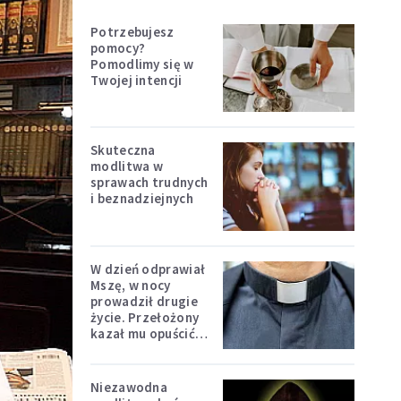
Potrzebujesz
pomocy?
Pomodlimy się w
Twojej intencji
Skuteczna
modlitwa w
sprawach trudnych
i beznadziejnych
W dzień odprawiał
Mszę, w nocy
prowadził drugie
życie. Przełożony
kazał mu opuścić
zakon
Niezawodna