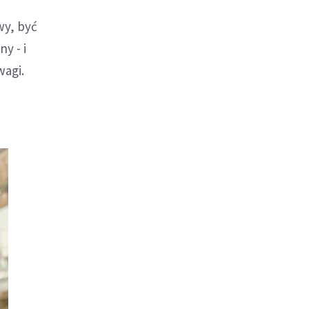
wy, być
y - i
wagi.