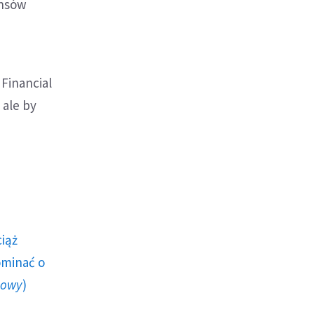
ansów
"Financial
 ale by
ciąż
ominać o
howy
)