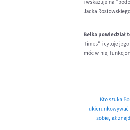
i wskazuje na "podo
Jacka Rostowskiego
Belka powiedział t
Times" i cytuje jego
móc w niej funkcjo
Kto szuka Bo
ukierunkowywać n
sobie, aż znaj