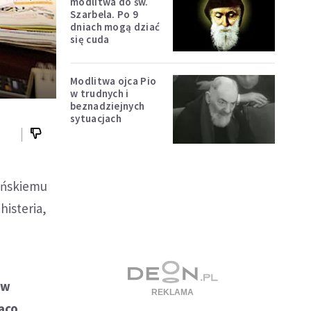
modlitwa do św.
Szarbela. Po 9
dniach mogą dziać
się cuda
Modlitwa ojca Pio
w trudnych i
beznadziejnych
sytuacjach
yńskiemu
histeria,
 w
ąco