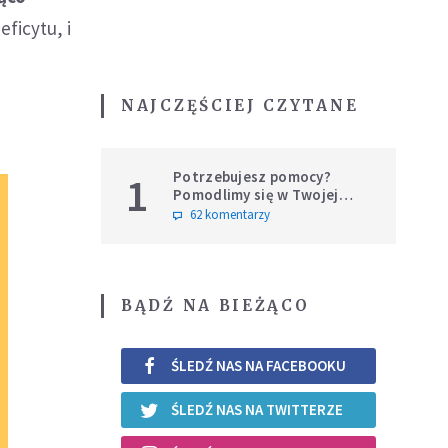
ficytu, i
NAJCZĘŚCIEJ CZYTANE
Potrzebujesz pomocy?
1
Pomodlimy się w Twojej
intencji
62 komentarzy
BĄDŹ NA BIEŻĄCO
ŚLEDŹ NAS NA FACEBOOKU
ŚLEDŹ NAS NA TWITTERZE