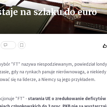
taje na szlaku do euro
 wybór "FT" nazywa niespodziewanym, powiedział lond
zasie, gdy na rynkach panuje nierównowaga, a niekiedy 
ować się na liderze, a Niemcy są jego przykładem.
acjonuje "FT" -
starania UE o zredukowanie deficytów
jach członkowskich do 3 proc. PKB nie są wystarczaj