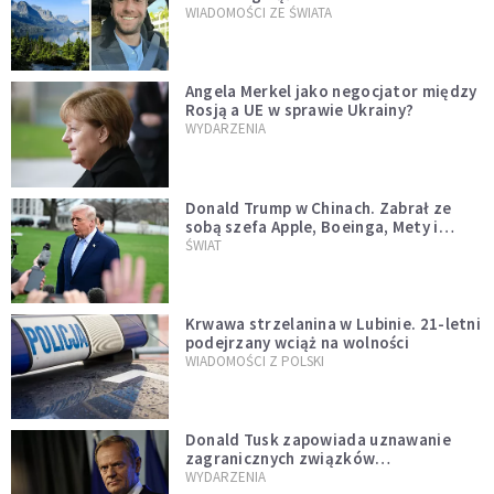
WIADOMOŚCI ZE ŚWIATA
Angela Merkel jako negocjator między
Rosją a UE w sprawie Ukrainy?
WYDARZENIA
Donald Trump w Chinach. Zabrał ze
sobą szefa Apple, Boeinga, Mety i
Muska
ŚWIAT
Krwawa strzelanina w Lubinie. 21-letni
podejrzany wciąż na wolności
WIADOMOŚCI Z POLSKI
Donald Tusk zapowiada uznawanie
zagranicznych związków
jednopłciowych. "Państwo oblało ten
WYDARZENIA