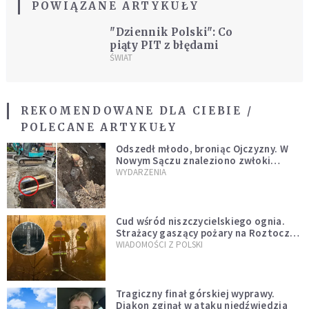
POWIĄZANE ARTYKUŁY
"Dziennik Polski": Co
piąty PIT z błędami
ŚWIAT
REKOMENDOWANE DLA CIEBIE /
POLECANE ARTYKUŁY
Odszedł młodo, broniąc Ojczyzny. W
Nowym Sączu znaleziono zwłoki
mężczyzny z czasów potopu
WYDARZENIA
szwedzkiego
Cud wśród niszczycielskiego ognia.
Strażacy gaszący pożary na Roztoczu
opublikowali niezwykłe zdjęcie
WIADOMOŚCI Z POLSKI
Tragiczny finał górskiej wyprawy.
Diakon zginął w ataku niedźwiedzia