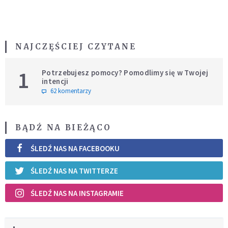
NAJCZĘŚCIEJ CZYTANE
1
Potrzebujesz pomocy? Pomodlimy się w Twojej
intencji
62 komentarzy
BĄDŹ NA BIEŻĄCO
ŚLEDŹ NAS NA FACEBOOKU
ŚLEDŹ NAS NA TWITTERZE
ŚLEDŹ NAS NA INSTAGRAMIE