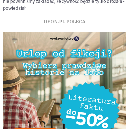
nie powinniśmy zakładać, że żywność będzie tylko drożała -
powiedział.
DEON.PL POLECA