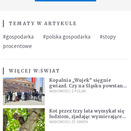
TEMATY W ARTYKULE
#gospodarka
#polska gospodarka
#stopy
procentowe
WIĘCEJ W:
ŚWIAT
Kopalnia „Wujek” sięgnie
gwiazd. Czy na Śląsku powstanie
„Dolina Krzemowa”?
WIADOMOŚCI Z POLSKI
Kot przez trzy lata wymykał się
ludziom, zjadając wymierające
kaczki. W końcu popełnił
WIADOMOŚCI ZE ŚWIATA
fatalny błąd