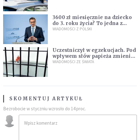
nastolatków
3600 zł miesięcznie na dziecko
do 3. roku życia? To jedna z
propozycji programu "Rozwój
WIADOMOŚCI Z POLSKI
Plus"
Uczestniczył w egzekucjach. Pod
wpływem słów papieża zmienił
zdanie
WIADOMOŚCI ZE ŚWIATA
SKOMENTUJ ARTYKUŁ
Bezrobocie w styczniu wzrosło do 14 proc.