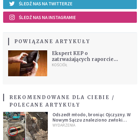
ŚLEDŹ NAS NA TWITTERZE
ŚLEDŹ NAS NA INSTAGRAMIE
POWIĄZANE ARTYKUŁY
Ekspert KEP o
zatrważających raporcie
GUS
KOŚCIÓŁ
REKOMENDOWANE DLA CIEBIE /
POLECANE ARTYKUŁY
Odszedł młodo, broniąc Ojczyzny. W
Nowym Sączu znaleziono zwłoki
mężczyzny z czasów potopu
WYDARZENIA
szwedzkiego