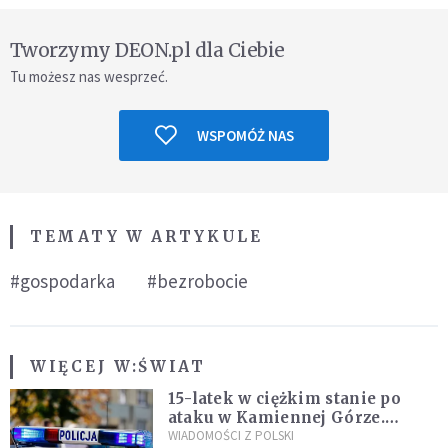
Tworzymy DEON.pl dla Ciebie
Tu możesz nas wesprzeć.
WSPOMÓŻ NAS
TEMATY W ARTYKULE
#gospodarka
#bezrobocie
WIĘCEJ W:
ŚWIAT
15-latek w ciężkim stanie po
ataku w Kamiennej Górze.
Policja zatrzymała dwóch
WIADOMOŚCI Z POLSKI