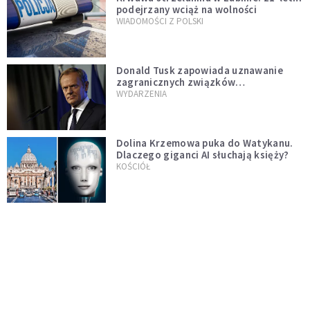
podejrzany wciąż na wolności
WIADOMOŚCI Z POLSKI
Donald Tusk zapowiada uznawanie
zagranicznych związków
jednopłciowych. "Państwo oblało ten
WYDARZENIA
test"
Dolina Krzemowa puka do Watykanu.
Dlaczego giganci AI słuchają księży?
KOŚCIÓŁ