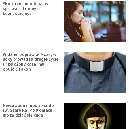
Skuteczna modlitwa w
sprawach trudnych i
beznadziejnych
W dzień odprawiał Mszę, w
nocy prowadził drugie życie.
Przełożony kazał mu
opuścić zakon
Niezawodna modlitwa do
św. Szarbela. Po 9 dniach
mogą dziać się cuda