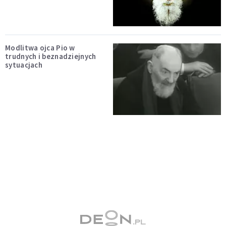
Modlitwa ojca Pio w
trudnych i beznadziejnych
sytuacjach