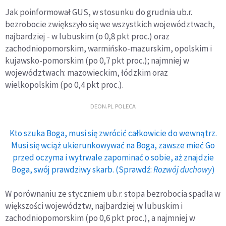
Jak poinformował GUS, w stosunku do grudnia ub.r.
bezrobocie zwiększyło się we wszystkich województwach,
najbardziej - w lubuskim (o 0,8 pkt proc.) oraz
zachodniopomorskim, warmińsko-mazurskim, opolskim i
kujawsko-pomorskim (po 0,7 pkt proc.); najmniej w
województwach: mazowieckim, łódzkim oraz
wielkopolskim (po 0,4 pkt proc.).
DEON.PL POLECA
Kto szuka Boga, musi się zwrócić całkowicie do wewnątrz.
Musi się wciąż ukierunkowywać na Boga, zawsze mieć Go
przed oczyma i wytrwale zapominać o sobie, aż znajdzie
Boga, swój prawdziwy skarb. (Sprawdź:
Rozwój duchowy
)
W porównaniu ze styczniem ub.r. stopa bezrobocia spadła w
większości województw, najbardziej w lubuskim i
zachodniopomorskim (po 0,6 pkt proc.), a najmniej w