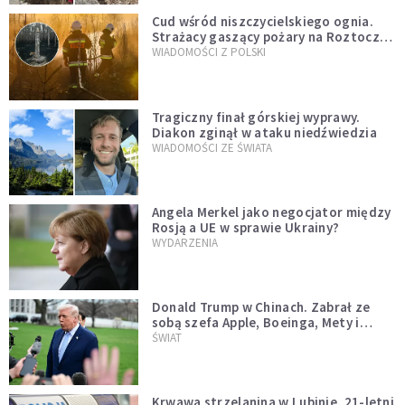
Cud wśród niszczycielskiego ognia.
Strażacy gaszący pożary na Roztoczu
opublikowali niezwykłe zdjęcie
WIADOMOŚCI Z POLSKI
Tragiczny finał górskiej wyprawy.
Diakon zginął w ataku niedźwiedzia
WIADOMOŚCI ZE ŚWIATA
Angela Merkel jako negocjator między
Rosją a UE w sprawie Ukrainy?
WYDARZENIA
Donald Trump w Chinach. Zabrał ze
sobą szefa Apple, Boeinga, Mety i
Muska
ŚWIAT
Krwawa strzelanina w Lubinie. 21-letni