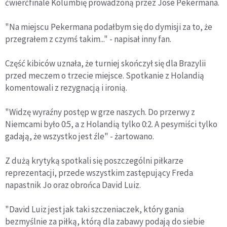
ćwierćfinale Kolumbię prowadzoną przez Jose Pekermana.
"Na miejscu Pekermana podałbym się do dymisji za to, że
przegrałem z czymś takim..." - napisał inny fan.
Część kibiców uznała, że turniej skończył się dla Brazylii
przed meczem o trzecie miejsce. Spotkanie z Holandią
komentowali z rezygnacją i ironią.
"Widzę wyraźny postęp w grze naszych. Do przerwy z
Niemcami było 0:5, a z Holandią tylko 0:2. A pesymiści tylko
gadają, że wszystko jest źle" - żartowano.
Z dużą krytyką spotkali się poszczególni piłkarze
reprezentacji, przede wszystkim zastępujący Freda
napastnik Jo oraz obrońca David Luiz.
"David Luiz jest jak taki szczeniaczek, który gania
bezmyślnie za piłką, którą dla zabawy podają do siebie