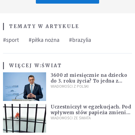
TEMATY W ARTYKULE
#sport
#piłka nożna
#brazylia
WIĘCEJ W:
ŚWIAT
3600 zł miesięcznie na dziecko
do 3. roku życia? To jedna z
propozycji programu "Rozwój
WIADOMOŚCI Z POLSKI
Plus"
Uczestniczył w egzekucjach. Pod
wpływem słów papieża zmienił
zdanie
WIADOMOŚCI ZE ŚWIATA