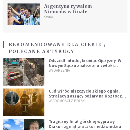
Argentyna rywalem
Niemców w finale
ŚWIAT
REKOMENDOWANE DLA CIEBIE /
POLECANE ARTYKUŁY
Odszedł młodo, broniąc Ojczyzny. W
Nowym Sączu znaleziono zwłoki
mężczyzny z czasów potopu
WYDARZENIA
szwedzkiego
Cud wśród niszczycielskiego ognia.
Strażacy gaszący pożary na Roztoczu
opublikowali niezwykłe zdjęcie
WIADOMOŚCI Z POLSKI
Tragiczny finał górskiej wyprawy.
Diakon zginął w ataku niedźwiedzia