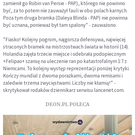
zamienił go Robin van Persie - PAP), którego nie powinno
być, za to potem nie zauważył fauli w obu polach karnych.
Poza tym druga bramka (Daleya Blinda - PAP) nie powinna
być uznana, ponieważ był tam spalony" - zauważono.
"Fiasko! Kolejny pogrom, najgorsza defensywa, najwięcej
straconych bramek na mistrzostwach świata w historii (14).
Holandia zajęła trzecie miejsce i odebrała podopiecznym
+Felipao+ szansę na uleczenie ran po katastrofalnym 1:7 z
Niemcami. To kolejny występ reprezentacji poniżej krytyki.
Kończy mundial z dwoma porażkami, dwoma remisami i
zaledwie trzema zwycięstwami. Liczby nie kłamią!" -
skrytykował rodaków dziennikarz serwisu lancenet.com.
DEON.PL POLECA