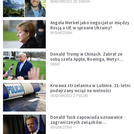
WIADOMOŚCI ZE ŚWIATA
Angela Merkel jako negocjator między
Rosją a UE w sprawie Ukrainy?
WYDARZENIA
Donald Trump w Chinach. Zabrał ze
sobą szefa Apple, Boeinga, Mety i
Muska
ŚWIAT
Krwawa strzelanina w Lubinie. 21-letni
podejrzany wciąż na wolności
WIADOMOŚCI Z POLSKI
Donald Tusk zapowiada uznawanie
zagranicznych związków
jednopłciowych. "Państwo oblało ten
WYDARZENIA
test"