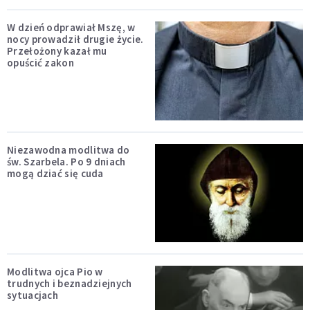
W dzień odprawiał Mszę, w
nocy prowadził drugie życie.
Przełożony kazał mu
opuścić zakon
Niezawodna modlitwa do
św. Szarbela. Po 9 dniach
mogą dziać się cuda
Modlitwa ojca Pio w
trudnych i beznadziejnych
sytuacjach