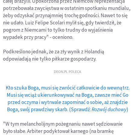
całej Brazylii. Upokorzona przez Niemców reprezentacja
potrzebowała zwycięstwa w ostatnim spotkaniu mundialu,
żeby odzyskać przynajmniej trochę godności. Nawet to się
nie udało. Luiz Felipe Scolari mylił się, gdy twierdził, że
pogrom z Niemcami to tylko trudny do wyjaśnienia
wypadek przy pracy" - oceniono.
Podkreślono jednak, że za zły wynik z Holandią
odpowiadają nie tylko piłkarze gospodarzy.
DEON.PL POLECA
Kto szuka Boga, musi się zwrócić całkowicie do wewnątrz.
Musi się wciąż ukierunkowywać na Boga, zawsze mieć Go
przed oczyma i wytrwale zapominać o sobie, aż znajdzie
Boga, swój prawdziwy skarb. (Sprawdź:
Rozwój duchowy
)
"W tym melancholijnym pożegnaniu nawet sędziowanie
było słabe. Arbiter podyktował karnego (na bramkę