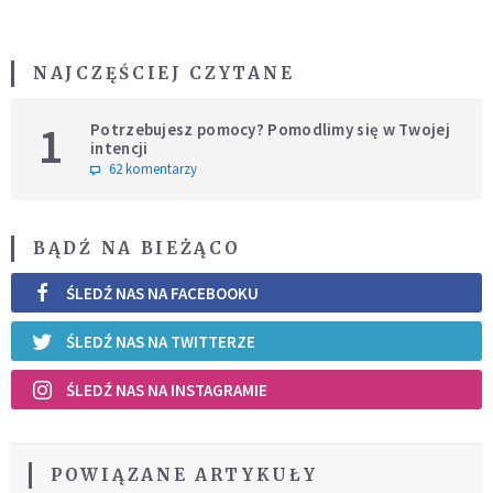
NAJCZĘŚCIEJ CZYTANE
1
Potrzebujesz pomocy? Pomodlimy się w Twojej
intencji
62 komentarzy
BĄDŹ NA BIEŻĄCO
ŚLEDŹ NAS NA FACEBOOKU
ŚLEDŹ NAS NA TWITTERZE
ŚLEDŹ NAS NA INSTAGRAMIE
POWIĄZANE ARTYKUŁY