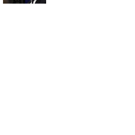
Dolina Krzemowa puka do Watykanu.
Dlaczego giganci AI słuchają księży?
KOŚCIÓŁ