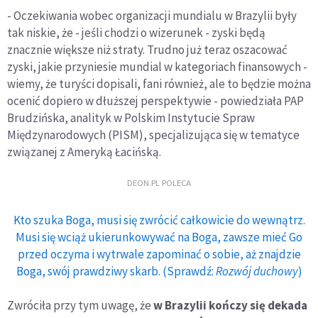
- Oczekiwania wobec organizacji mundialu w Brazylii były
tak niskie, że - jeśli chodzi o wizerunek - zyski będą
znacznie większe niż straty. Trudno już teraz oszacować
zyski, jakie przyniesie mundial w kategoriach finansowych -
wiemy, że turyści dopisali, fani również, ale to będzie można
ocenić dopiero w dłuższej perspektywie - powiedziała PAP
Brudzińska, analityk w Polskim Instytucie Spraw
Międzynarodowych (PISM), specjalizująca się w tematyce
związanej z Ameryką Łacińską.
DEON.PL POLECA
Kto szuka Boga, musi się zwrócić całkowicie do wewnątrz.
Musi się wciąż ukierunkowywać na Boga, zawsze mieć Go
przed oczyma i wytrwale zapominać o sobie, aż znajdzie
Boga, swój prawdziwy skarb. (Sprawdź:
Rozwój duchowy
)
Zwróciła przy tym uwagę, że
w Brazylii kończy się dekada