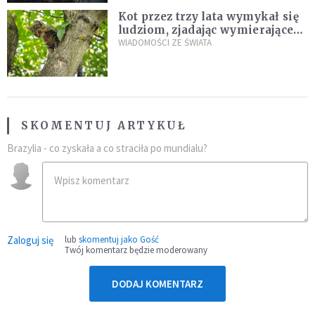
Kot przez trzy lata wymykał się
ludziom, zjadając wymierające
kaczki. W końcu popełnił
WIADOMOŚCI ZE ŚWIATA
fatalny błąd
SKOMENTUJ ARTYKUŁ
Brazylia - co zyskała a co straciła po mundialu?
Zaloguj się
lub
skomentuj jako Gość
Twój komentarz będzie moderowany
DODAJ KOMENTARZ