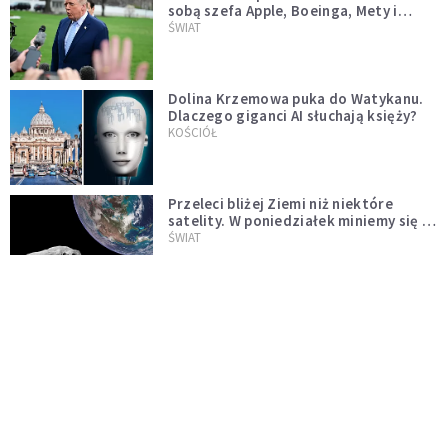
sobą szefa Apple, Boeinga, Mety i
Muska
ŚWIAT
Dolina Krzemowa puka do Watykanu.
Dlaczego giganci AI słuchają księży?
KOŚCIÓŁ
Przeleci bliżej Ziemi niż niektóre
satelity. W poniedziałek miniemy się z
asteroidą, która poprzedzi znacznie
ŚWIAT
większego "gościa"
Ponad 1500 dronów dalekiego
zasięgu. Nuncjusz w Kijowie: to nie
wygląda na wolę zakończenia wojny
ŚWIAT
[PILNE] Rosyjskie drony nad Łotwą.
Jeden z nich uderzył w skład ropy
naftowej
ŚWIAT