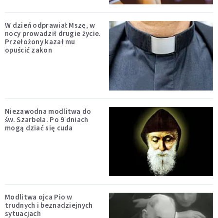
W dzień odprawiał Mszę, w
nocy prowadził drugie życie.
Przełożony kazał mu
opuścić zakon
Niezawodna modlitwa do
św. Szarbela. Po 9 dniach
mogą dziać się cuda
Modlitwa ojca Pio w
trudnych i beznadziejnych
sytuacjach