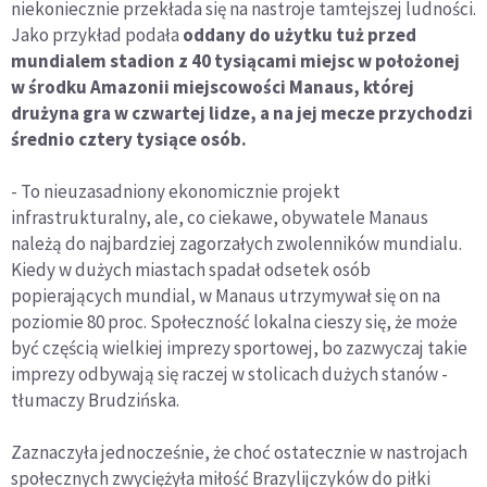
niekoniecznie przekłada się na nastroje tamtejszej ludności.
Jako przykład podała
oddany do użytku tuż przed
mundialem stadion z 40 tysiącami miejsc w położonej
w środku Amazonii miejscowości Manaus, której
drużyna gra w czwartej lidze, a na jej mecze przychodzi
średnio cztery tysiące osób.
- To nieuzasadniony ekonomicznie projekt
infrastrukturalny, ale, co ciekawe, obywatele Manaus
należą do najbardziej zagorzałych zwolenników mundialu.
Kiedy w dużych miastach spadał odsetek osób
popierających mundial, w Manaus utrzymywał się on na
poziomie 80 proc. Społeczność lokalna cieszy się, że może
być częścią wielkiej imprezy sportowej, bo zazwyczaj takie
imprezy odbywają się raczej w stolicach dużych stanów -
tłumaczy Brudzińska.
Zaznaczyła jednocześnie, że choć ostatecznie w nastrojach
społecznych zwyciężyła miłość Brazylijczyków do piłki