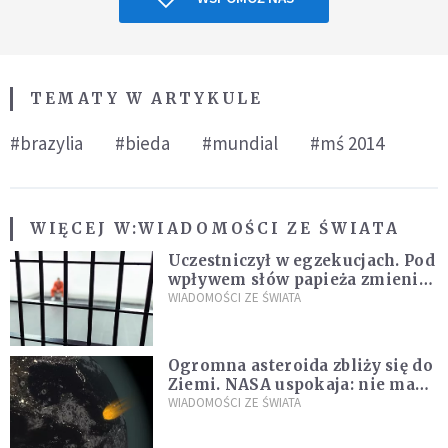
TEMATY W ARTYKULE
#brazylia
#bieda
#mundial
#mś 2014
WIĘCEJ W:
WIADOMOŚCI ZE ŚWIATA
Uczestniczył w egzekucjach. Pod
wpływem słów papieża zmienił
zdanie
WIADOMOŚCI ZE ŚWIATA
Ogromna asteroida zbliży się do
Ziemi. NASA uspokaja: nie ma
zagrożenia
WIADOMOŚCI ZE ŚWIATA