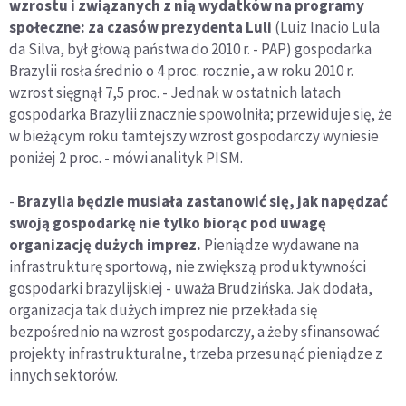
wzrostu i związanych z nią wydatków na programy
społeczne: za czasów prezydenta Luli
(Luiz Inacio Lula
da Silva, był głową państwa do 2010 r. - PAP) gospodarka
Brazylii rosła średnio o 4 proc. rocznie, a w roku 2010 r.
wzrost sięgnął 7,5 proc. - Jednak w ostatnich latach
gospodarka Brazylii znacznie spowolniła; przewiduje się, że
w bieżącym roku tamtejszy wzrost gospodarczy wyniesie
poniżej 2 proc. - mówi analityk PISM.
-
Brazylia będzie musiała zastanowić się, jak napędzać
swoją gospodarkę nie tylko biorąc pod uwagę
organizację dużych imprez.
Pieniądze wydawane na
infrastrukturę sportową, nie zwiększą produktywności
gospodarki brazylijskiej - uważa Brudzińska. Jak dodała,
organizacja tak dużych imprez nie przekłada się
bezpośrednio na wzrost gospodarczy, a żeby sfinansować
projekty infrastrukturalne, trzeba przesunąć pieniądze z
innych sektorów.