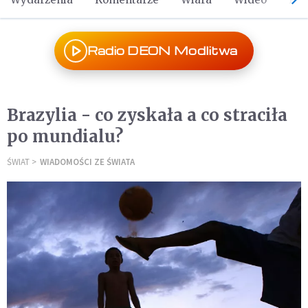
Radio DEON Modlitwa
Brazylia - co zyskała a co straciła
po mundialu?
ŚWIAT
WIADOMOŚCI ZE ŚWIATA