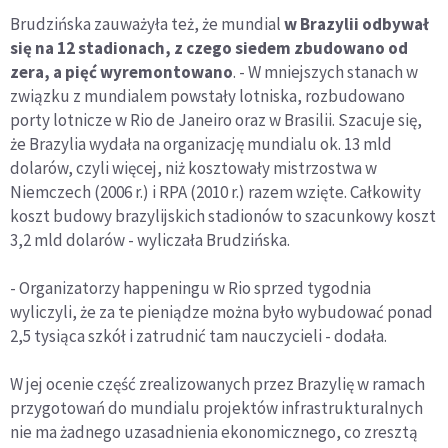
Brudzińska zauważyła też, że mundial
w Brazylii odbywał
się na 12 stadionach, z czego siedem zbudowano od
zera, a pięć wyremontowano
. - W mniejszych stanach w
związku z mundialem powstały lotniska, rozbudowano
porty lotnicze w Rio de Janeiro oraz w Brasilii. Szacuje się,
że Brazylia wydała na organizację mundialu ok. 13 mld
dolarów, czyli więcej, niż kosztowały mistrzostwa w
Niemczech (2006 r.) i RPA (2010 r.) razem wzięte. Całkowity
koszt budowy brazylijskich stadionów to szacunkowy koszt
3,2 mld dolarów - wyliczała Brudzińska.
- Organizatorzy happeningu w Rio sprzed tygodnia
wyliczyli, że za te pieniądze można było wybudować ponad
2,5 tysiąca szkół i zatrudnić tam nauczycieli - dodała.
W jej ocenie część zrealizowanych przez Brazylię w ramach
przygotowań do mundialu projektów infrastrukturalnych
nie ma żadnego uzasadnienia ekonomicznego, co zresztą