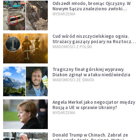
Odszedł młodo, broniąc Ojczyzny. W
Nowym Sączu znaleziono zwłoki
mężczyzny z czasów potopu
WYDARZENIA
szwedzkiego
Cud wśród niszczycielskiego ognia.
Strażacy gaszący pożary na Roztoczu
opublikowali niezwykłe zdjęcie
WIADOMOŚCI Z POLSKI
Tragiczny finał górskiej wyprawy.
Diakon zginął w ataku niedźwiedzia
WIADOMOŚCI ZE ŚWIATA
Angela Merkel jako negocjator między
Rosją a UE w sprawie Ukrainy?
WYDARZENIA
Donald Trump w Chinach. Zabrał ze