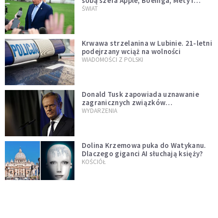
sobą szefa Apple, Boeinga, Mety i
Muska
ŚWIAT
Krwawa strzelanina w Lubinie. 21-letni
podejrzany wciąż na wolności
WIADOMOŚCI Z POLSKI
Donald Tusk zapowiada uznawanie
zagranicznych związków
jednopłciowych. "Państwo oblało ten
WYDARZENIA
test"
Dolina Krzemowa puka do Watykanu.
Dlaczego giganci AI słuchają księży?
KOŚCIÓŁ