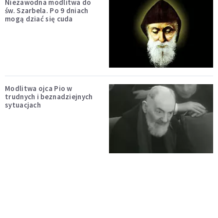
Niezawodna modlitwa do
św. Szarbela. Po 9 dniach
mogą dziać się cuda
Modlitwa ojca Pio w
trudnych i beznadziejnych
sytuacjach