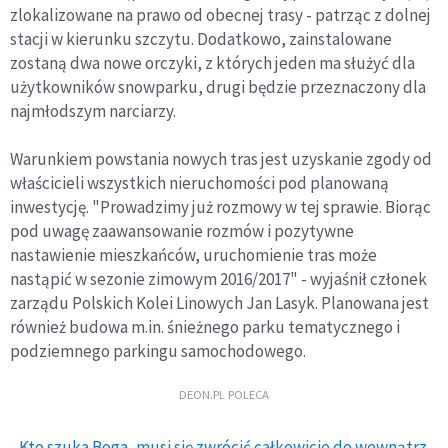
zlokalizowane na prawo od obecnej trasy - patrząc z dolnej
stacji w kierunku szczytu. Dodatkowo, zainstalowane
zostaną dwa nowe orczyki, z których jeden ma służyć dla
użytkowników snowparku, drugi będzie przeznaczony dla
najmłodszym narciarzy.
Warunkiem powstania nowych tras jest uzyskanie zgody od
właścicieli wszystkich nieruchomości pod planowaną
inwestycję. "Prowadzimy już rozmowy w tej sprawie. Biorąc
pod uwagę zaawansowanie rozmów i pozytywne
nastawienie mieszkańców, uruchomienie tras może
nastąpić w sezonie zimowym 2016/2017" - wyjaśnił członek
zarządu Polskich Kolei Linowych Jan Lasyk. Planowana jest
również budowa m.in. śnieżnego parku tematycznego i
podziemnego parkingu samochodowego.
DEON.PL POLECA
Kto szuka Boga, musi się zwrócić całkowicie do wewnątrz.