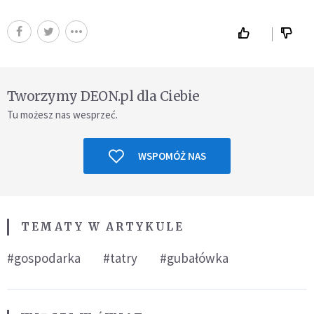
Tworzymy DEON.pl dla Ciebie
Tu możesz nas wesprzeć.
WSPOMÓŻ NAS
TEMATY W ARTYKULE
#gospodarka
#tatry
#gubałówka