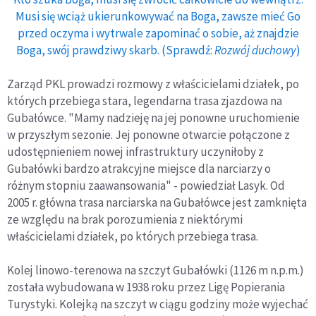
Musi się wciąż ukierunkowywać na Boga, zawsze mieć Go
przed oczyma i wytrwale zapominać o sobie, aż znajdzie
Boga, swój prawdziwy skarb. (Sprawdź:
Rozwój duchowy
)
Zarząd PKL prowadzi rozmowy z właścicielami działek, po
których przebiega stara, legendarna trasa zjazdowa na
Gubałówce. "Mamy nadzieję na jej ponowne uruchomienie
w przyszłym sezonie. Jej ponowne otwarcie połączone z
udostępnieniem nowej infrastruktury uczyniłoby z
Gubałówki bardzo atrakcyjne miejsce dla narciarzy o
różnym stopniu zaawansowania" - powiedział Lasyk. Od
2005 r. główna trasa narciarska na Gubałówce jest zamknięta
ze względu na brak porozumienia z niektórymi
właścicielami działek, po których przebiega trasa.
Kolej linowo-terenowa na szczyt Gubałówki (1126 m n.p.m.)
została wybudowana w 1938 roku przez Ligę Popierania
Turystyki. Kolejką na szczyt w ciągu godziny może wyjechać