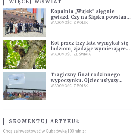
WIĘCEJ W:
ŚWIAT
Kopalnia „Wujek” sięgnie
gwiazd. Czy na Śląsku powstanie
„Dolina Krzemowa”?
WIADOMOŚCI Z POLSKI
Kot przez trzy lata wymykał się
ludziom, zjadając wymierające
kaczki. W końcu popełnił
WIADOMOŚCI ZE ŚWIATA
fatalny błąd
Tragiczny finał rodzinnego
wypoczynku. Ojciec usłyszy
zarzuty
WIADOMOŚCI Z POLSKI
SKOMENTUJ ARTYKUŁ
Chcą zainwestować w Gubałówkę 100 mln zł