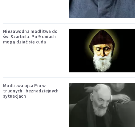
Niezawodna modlitwa do
św. Szarbela. Po 9 dniach
mogą dziać się cuda
Modlitwa ojca Pio w
trudnych i beznadziejnych
sytuacjach