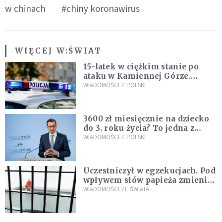
w chinach
#chiny koronawirus
WIĘCEJ W:
ŚWIAT
15-latek w ciężkim stanie po
ataku w Kamiennej Górze.
Policja zatrzymała dwóch
WIADOMOŚCI Z POLSKI
nastolatków
3600 zł miesięcznie na dziecko
do 3. roku życia? To jedna z
propozycji programu "Rozwój
WIADOMOŚCI Z POLSKI
Plus"
Uczestniczył w egzekucjach. Pod
wpływem słów papieża zmienił
zdanie
WIADOMOŚCI ZE ŚWIATA