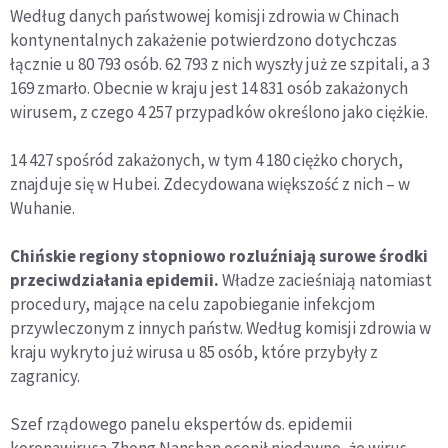
Według danych państwowej komisji zdrowia w Chinach
kontynentalnych zakażenie potwierdzono dotychczas
łącznie u 80 793 osób. 62 793 z nich wyszły już ze szpitali, a 3
169 zmarło. Obecnie w kraju jest 14 831 osób zakażonych
wirusem, z czego 4 257 przypadków określono jako ciężkie.
14 427 spośród zakażonych, w tym 4 180 ciężko chorych,
znajduje się w Hubei. Zdecydowana większość z nich – w
Wuhanie.
Chińskie regiony stopniowo rozluźniają surowe środki
przeciwdziałania epidemii.
Władze zacieśniają natomiast
procedury, mające na celu zapobieganie infekcjom
przywleczonym z innych państw. Według komisji zdrowia w
kraju wykryto już wirusa u 85 osób, które przybyły z
zagranicy.
Szef rządowego panelu ekspertów ds. epidemii
koronawirusa Zhong Nanshan ocenił niedawno, że wirus