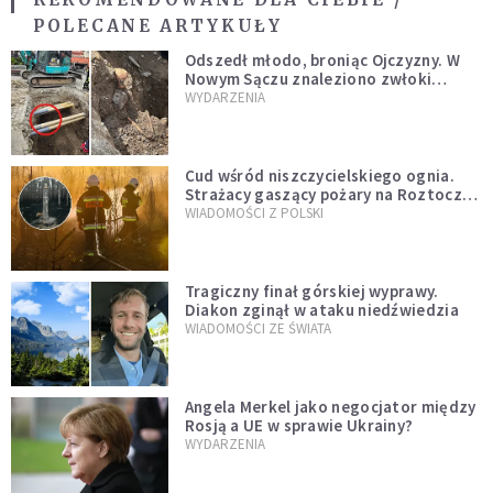
POLECANE ARTYKUŁY
Odszedł młodo, broniąc Ojczyzny. W
Nowym Sączu znaleziono zwłoki
mężczyzny z czasów potopu
WYDARZENIA
szwedzkiego
Cud wśród niszczycielskiego ognia.
Strażacy gaszący pożary na Roztoczu
opublikowali niezwykłe zdjęcie
WIADOMOŚCI Z POLSKI
Tragiczny finał górskiej wyprawy.
Diakon zginął w ataku niedźwiedzia
WIADOMOŚCI ZE ŚWIATA
Angela Merkel jako negocjator między
Rosją a UE w sprawie Ukrainy?
WYDARZENIA