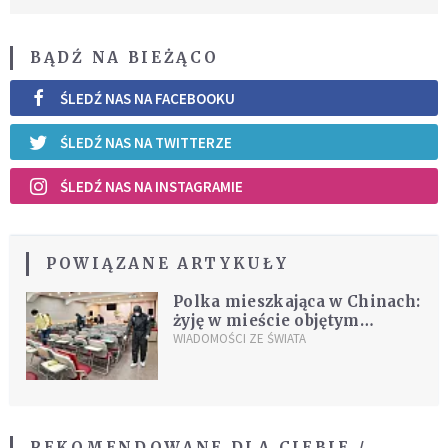
BĄDŹ NA BIEŻĄCO
ŚLEDŹ NAS NA FACEBOOKU
ŚLEDŹ NAS NA TWITTERZE
ŚLEDŹ NAS NA INSTAGRAMIE
POWIĄZANE ARTYKUŁY
Polka mieszkająca w Chinach:
żyję w mieście objętym
aresztem domowym
WIADOMOŚCI ZE ŚWIATA
REKOMENDOWANE DLA CIEBIE /