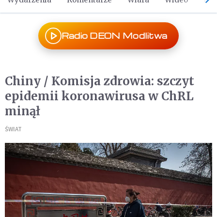
Radio DEON Modlitwa
Chiny / Komisja zdrowia: szczyt
epidemii koronawirusa w ChRL
minął
ŚWIAT