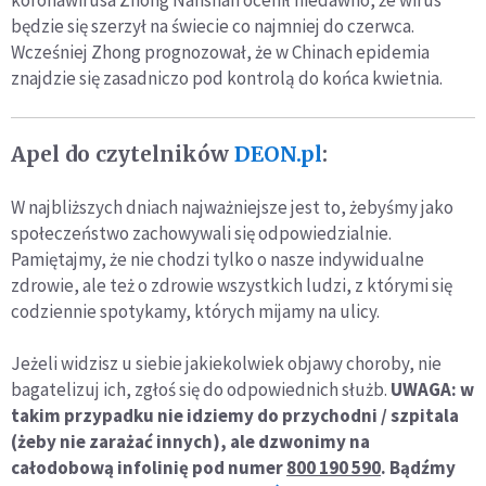
będzie się szerzył na świecie co najmniej do czerwca.
Wcześniej Zhong prognozował, że w Chinach epidemia
znajdzie się zasadniczo pod kontrolą do końca kwietnia.
Apel do czytelników
DEON.pl
:
W najbliższych dniach najważniejsze jest to, żebyśmy jako
społeczeństwo zachowywali się odpowiedzialnie.
Pamiętajmy, że nie chodzi tylko o nasze indywidualne
zdrowie, ale też o zdrowie wszystkich ludzi, z którymi się
codziennie spotykamy, których mijamy na ulicy.
Jeżeli widzisz u siebie jakiekolwiek objawy choroby, nie
bagatelizuj ich, zgłoś się do odpowiednich służb.
UWAGA: w
takim przypadku nie idziemy do przychodni / szpitala
(żeby nie zarażać innych), ale dzwonimy na
całodobową infolinię pod numer
800 190 590
. Bądźmy