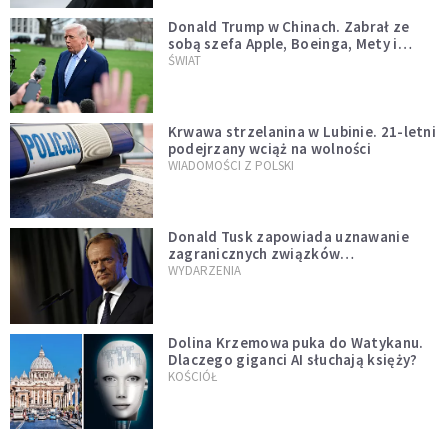
Donald Trump w Chinach. Zabrał ze
sobą szefa Apple, Boeinga, Mety i
Muska
ŚWIAT
Krwawa strzelanina w Lubinie. 21-letni
podejrzany wciąż na wolności
WIADOMOŚCI Z POLSKI
Donald Tusk zapowiada uznawanie
zagranicznych związków
jednopłciowych. "Państwo oblało ten
WYDARZENIA
test"
Dolina Krzemowa puka do Watykanu.
Dlaczego giganci AI słuchają księży?
KOŚCIÓŁ