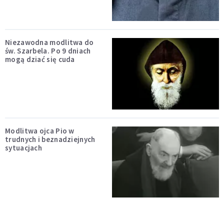
Niezawodna modlitwa do
św. Szarbela. Po 9 dniach
mogą dziać się cuda
Modlitwa ojca Pio w
trudnych i beznadziejnych
sytuacjach