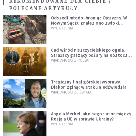
REKOMENDOWANE DLA CIEBIE /
POLECANE ARTYKUŁY
Odszedł młodo, broniąc Ojczyzny. W
Nowym Sączu znaleziono zwłoki
mężczyzny z czasów potopu
WYDARZENIA
szwedzkiego
Cud wśród niszczycielskiego ognia.
Strażacy gaszący pożary na Roztoczu
opublikowali niezwykłe zdjęcie
WIADOMOŚCI Z POLSKI
Tragiczny finał górskiej wyprawy.
Diakon zginął w ataku niedźwiedzia
WIADOMOŚCI ZE ŚWIATA
Angela Merkel jako negocjator między
Rosją a UE w sprawie Ukrainy?
WYDARZENIA