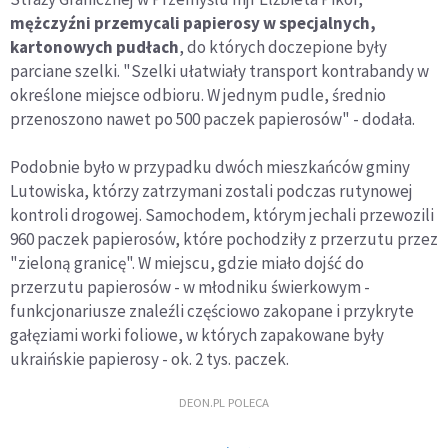
mężczyźni przemycali papierosy w specjalnych,
kartonowych pudłach
, do których doczepione były
parciane szelki. "Szelki ułatwiały transport kontrabandy w
określone miejsce odbioru. W jednym pudle, średnio
przenoszono nawet po 500 paczek papierosów" - dodała.
Podobnie było w przypadku dwóch mieszkańców gminy
Lutowiska, którzy zatrzymani zostali podczas rutynowej
kontroli drogowej. Samochodem, którym jechali przewozili
960 paczek papierosów, które pochodziły z przerzutu przez
"zieloną granicę". W miejscu, gdzie miało dojść do
przerzutu papierosów - w młodniku świerkowym -
funkcjonariusze znaleźli częściowo zakopane i przykryte
gałęziami worki foliowe, w których zapakowane były
ukraińskie papierosy - ok. 2 tys. paczek.
DEON.PL POLECA