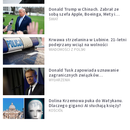
Donald Trump w Chinach. Zabrał ze
sobą szefa Apple, Boeinga, Mety i
Muska
ŚWIAT
Krwawa strzelanina w Lubinie. 21-letni
podejrzany wciąż na wolności
WIADOMOŚCI Z POLSKI
Donald Tusk zapowiada uznawanie
zagranicznych związków
jednopłciowych. "Państwo oblało ten
WYDARZENIA
test"
Dolina Krzemowa puka do Watykanu.
Dlaczego giganci AI słuchają księży?
KOŚCIÓŁ