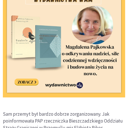
Sam przemyt był bardzo dobrze zorganizowany. Jak
poinformowała PAP rzeczniczka Bieszczadzkiego Oddziału
Straży Granicznej w Przemyślu mjr Elżbieta Pikor,