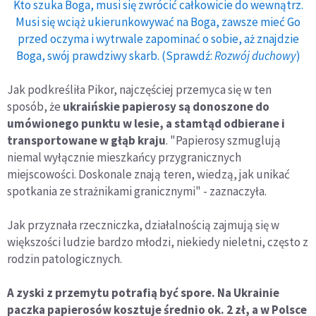
Kto szuka Boga, musi się zwrócić całkowicie do wewnątrz.
Musi się wciąż ukierunkowywać na Boga, zawsze mieć Go
przed oczyma i wytrwale zapominać o sobie, aż znajdzie
Boga, swój prawdziwy skarb. (Sprawdź:
Rozwój duchowy
)
Jak podkreśliła Pikor, najczęściej przemyca się w ten
sposób, że
ukraińskie papierosy są donoszone do
umówionego punktu w lesie, a stamtąd odbierane i
transportowane w głąb kraju
. "Papierosy szmuglują
niemal wyłącznie mieszkańcy przygranicznych
miejscowości. Doskonale znają teren, wiedzą, jak unikać
spotkania ze strażnikami granicznymi" - zaznaczyła.
Jak przyznała rzeczniczka, działalnością zajmują się w
większości ludzie bardzo młodzi, niekiedy nieletni, często z
rodzin patologicznych.
A zyski z przemytu potrafią być spore.
Na Ukrainie
paczka papierosów kosztuje średnio ok. 2 zł, a w Polsce