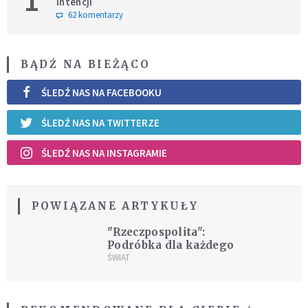
1
intencji
62 komentarzy
BĄDŹ NA BIEŻĄCO
ŚLEDŹ NAS NA FACEBOOKU
ŚLEDŹ NAS NA TWITTERZE
ŚLEDŹ NAS NA INSTAGRAMIE
POWIĄZANE ARTYKUŁY
"Rzeczpospolita":
Podróbka dla każdego
ŚWIAT