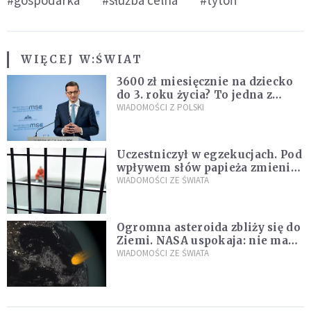
#gospodarka
#służba celna
#tytoń
WIĘCEJ W:
ŚWIAT
3600 zł miesięcznie na dziecko
do 3. roku życia? To jedna z
propozycji programu "Rozwój
WIADOMOŚCI Z POLSKI
Plus"
Uczestniczył w egzekucjach. Pod
wpływem słów papieża zmienił
zdanie
WIADOMOŚCI ZE ŚWIATA
Ogromna asteroida zbliży się do
Ziemi. NASA uspokaja: nie ma
zagrożenia
WIADOMOŚCI ZE ŚWIATA