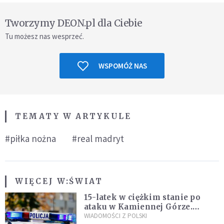
Tworzymy DEON.pl dla Ciebie
Tu możesz nas wesprzeć.
WSPOMÓŻ NAS
TEMATY W ARTYKULE
#piłka nożna
#real madryt
WIĘCEJ W:
ŚWIAT
15-latek w ciężkim stanie po
ataku w Kamiennej Górze.
Policja zatrzymała dwóch
WIADOMOŚCI Z POLSKI