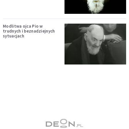
Modlitwa ojca Pio w
trudnych i beznadziejnych
sytuacjach