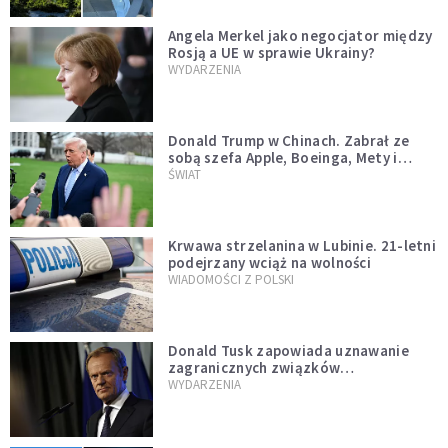
Angela Merkel jako negocjator między
Rosją a UE w sprawie Ukrainy?
WYDARZENIA
Donald Trump w Chinach. Zabrał ze
sobą szefa Apple, Boeinga, Mety i
Muska
ŚWIAT
Krwawa strzelanina w Lubinie. 21-letni
podejrzany wciąż na wolności
WIADOMOŚCI Z POLSKI
Donald Tusk zapowiada uznawanie
zagranicznych związków
jednopłciowych. "Państwo oblało ten
WYDARZENIA
test"