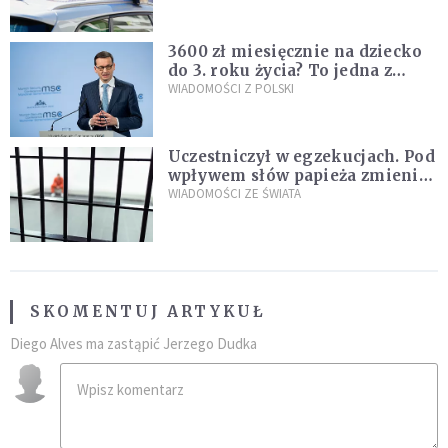
nastolatków
3600 zł miesięcznie na dziecko
do 3. roku życia? To jedna z
propozycji programu "Rozwój
WIADOMOŚCI Z POLSKI
Plus"
Uczestniczył w egzekucjach. Pod
wpływem słów papieża zmienił
zdanie
WIADOMOŚCI ZE ŚWIATA
SKOMENTUJ ARTYKUŁ
Diego Alves ma zastąpić Jerzego Dudka