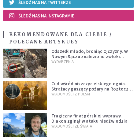
ŚLEDŹ NAS NA TWITTERZE
ŚLEDŹ NAS NA INSTAGRAMIE
REKOMENDOWANE DLA CIEBIE /
POLECANE ARTYKUŁY
Odszedł młodo, broniąc Ojczyzny. W
Nowym Sączu znaleziono zwłoki
mężczyzny z czasów potopu
WYDARZENIA
szwedzkiego
Cud wśród niszczycielskiego ognia.
Strażacy gaszący pożary na Roztoczu
opublikowali niezwykłe zdjęcie
WIADOMOŚCI Z POLSKI
Tragiczny finał górskiej wyprawy.
Diakon zginął w ataku niedźwiedzia
WIADOMOŚCI ZE ŚWIATA