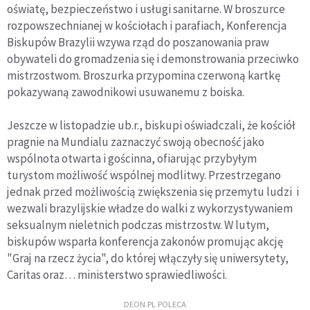
oświatę, bezpieczeństwo i usługi sanitarne. W broszurce
rozpowszechnianej w kościołach i parafiach, Konferencja
Biskupów Brazylii wzywa rząd do poszanowania praw
obywateli do gromadzenia się i demonstrowania przeciwko
mistrzostwom. Broszurka przypomina czerwoną kartkę
pokazywaną zawodnikowi usuwanemu z boiska.
Jeszcze w listopadzie ub.r., biskupi oświadczali, że kościół
pragnie na Mundialu zaznaczyć swoją obecność jako
wspólnota otwarta i gościnna, ofiarując przybyłym
turystom możliwość wspólnej modlitwy. Przestrzegano
jednak przed możliwością zwiększenia się przemytu ludzi i
wezwali brazylijskie władze do walki z wykorzystywaniem
seksualnym nieletnich podczas mistrzostw. W lutym,
biskupów wsparła konferencja zakonów promując akcję
"Graj na rzecz życia", do której włączyły się uniwersytety,
Caritas oraz… ministerstwo sprawiedliwości.
DEON.PL POLECA