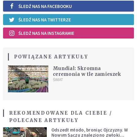
ŚLEDŹ NAS NA FACEBOOKU
ŚLEDŹ NAS NA TWITTERZE
ŚLEDŹ NAS NA INSTAGRAMIE
POWIĄZANE ARTYKUŁY
Mundial: Skromna
ceremonia w tle zamieszek
ŚWIAT
REKOMENDOWANE DLA CIEBIE /
POLECANE ARTYKUŁY
Odszedł młodo, broniąc Ojczyzny. W
Nowym Sączu znaleziono zwłoki