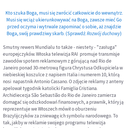
Kto szuka Boga, musi się zwrócić całkowicie do wewnątrz.
Musi się wciąż ukierunkowywać na Boga, zawsze mieć Go
przed oczyma i wytrwale zapominać o sobie, aż znajdzie
Boga, swój prawdziwy skarb. (Sprawdź:
Rozwój duchowy
)
Smutny rewers Mundialu to także - niestety - "zasługa"
europejczyków. Włoska telewizja RAI promuje transmisje
zawodów spotem reklamowym z górującą nad Rio de
Janeiro ponad 30-metrową figura Chrystusa Odkupiciela w
niebieskiej koszulce z napisem Italia i numerem 10, którą
nosi napastnik Antonio Cassano. O zdjęcie reklamy z anteny
apelował tygodnik katolicki Famiglia Cristiana.
Archidiecezja São Sebastião do Rio de Janeiro zamierza
domagać się odszkodowań finansowych, a prawnik, który ją
reprezentuje we Włoszech mówił o oburzeniu
Brazylijczyków za zniewagę ich symbolu narodowego. To
tak, jakby w reklamie swojego programu telewizja