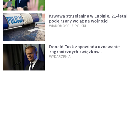
Krwawa strzelanina w Lubinie. 21-letni
podejrzany wciąż na wolności
WIADOMOŚCI Z POLSKI
Donald Tusk zapowiada uznawanie
zagranicznych związków
jednopłciowych. "Państwo oblało ten
WYDARZENIA
test"
Dolina Krzemowa puka do Watykanu.
Dlaczego giganci AI słuchają księży?
KOŚCIÓŁ