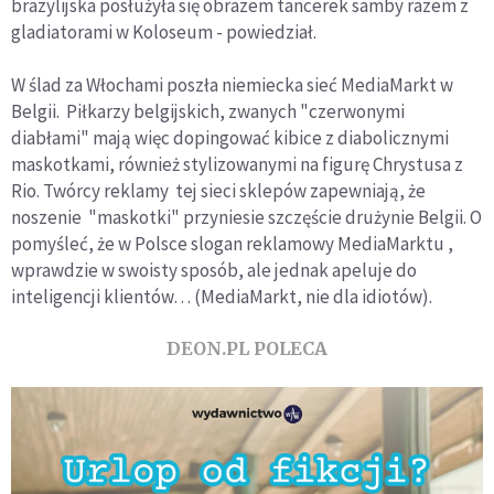
brazylijska posłużyła się obrazem tancerek samby razem z
gladiatorami w Koloseum - powiedział.
W ślad za Włochami poszła niemiecka sieć MediaMarkt w
Belgii. Piłkarzy belgijskich, zwanych "czerwonymi
diabłami" mają więc dopingować kibice z diabolicznymi
maskotkami, również stylizowanymi na figurę Chrystusa z
Rio. Twórcy reklamy tej sieci sklepów zapewniają, że
noszenie "maskotki" przyniesie szczęście drużynie Belgii. O
pomyśleć, że w Polsce slogan reklamowy MediaMarktu ,
wprawdzie w swoisty sposób, ale jednak apeluje do
inteligencji klientów… (MediaMarkt, nie dla idiotów).
DEON.PL POLECA