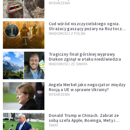
mężczyzny z czasów potopu
WYDARZENIA
szwedzkiego
Cud wśród niszczycielskiego ognia.
Strażacy gaszący pożary na Roztoczu
opublikowali niezwykłe zdjęcie
WIADOMOŚCI Z POLSKI
Tragiczny finał górskiej wyprawy.
Diakon zginął w ataku niedźwiedzia
WIADOMOŚCI ZE ŚWIATA
Angela Merkel jako negocjator między
Rosją a UE w sprawie Ukrainy?
WYDARZENIA
Donald Trump w Chinach. Zabrał ze
sobą szefa Apple, Boeinga, Mety i
Muska
ŚWIAT