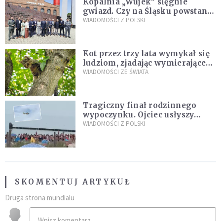
Kopalnia „Wujek” sięgnie
gwiazd. Czy na Śląsku powstanie
„Dolina Krzemowa”?
WIADOMOŚCI Z POLSKI
Kot przez trzy lata wymykał się
ludziom, zjadając wymierające
kaczki. W końcu popełnił
WIADOMOŚCI ZE ŚWIATA
fatalny błąd
Tragiczny finał rodzinnego
wypoczynku. Ojciec usłyszy
zarzuty
WIADOMOŚCI Z POLSKI
SKOMENTUJ ARTYKUŁ
Druga strona mundialu