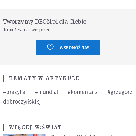
Tworzymy DEON.pl dla Ciebie
Tu możesz nas wesprzeć.
WSPOMÓŻ NAS
TEMATY W ARTYKULE
#brazylia
#mundial
#komentarz
#grzegorz
dobroczyński sj
WIĘCEJ W:
ŚWIAT