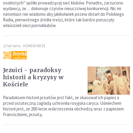
osobistych" spółki prowadzącej sieć klubów. Ponadto, zarzucono
wydawcy, że… dokonuje czynów nieuczciwej konkurencji. Nic mi
natomiast nie wiadomo aby jakikolwiek pozew dotarł do Polskiego
Radia, pierwotnego źródła treści, które tak bardzo poruszyły
właścicieli sieci pornoklubów.
12 lat temu
KOMENTARZE
Jezuici - paradoksy
historii a kryzysy w
Kościele
Paradoksem historii jezuitów jest fakt, że skasował ich papież a
przed ostateczną zagładą uchroniła rosyjska caryca. Uśmiechem
historii jest, że 200-lecie wskrzeszenia obchodzą wraz z papieżem
Franciszkiem, jezuitą.