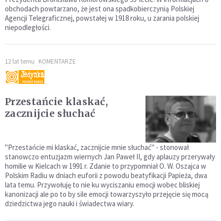
obchodach powtarzano, że jest ona spadkobierczynią Polskiej
Agencji Telegraficznej, powstałej w 1918 roku, u zarania polskiej
niepodległości.
12 lat temu
KOMENTARZE
Przestańcie klaskać,
zacznijcie słuchać
"Przestańcie mi klaskać, zacznijcie mnie słuchać" - stonował
stanowczo entuzjazm wiernych Jan Paweł II, gdy aplauzy przerywały
homilie w Kielcach w 1991 r. Zdanie to przypomniał O. W. Oszajca w
Polskim Radiu w dniach euforii z powodu beatyfikacji Papieża, dwa
lata temu. Przywołuję to nie ku wyciszaniu emocji wobec bliskiej
kanonizacji ale po to by sile emocji towarzyszyło przejęcie się mocą
dziedzictwa jego nauki i świadectwa wiary.