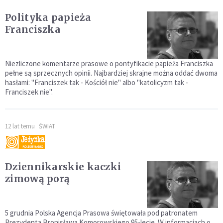
Polityka papieża
Franciszka
Niezliczone komentarze prasowe o pontyfikacie papieża Franciszka
pełne są sprzecznych opinii. Najbardziej skrajne można oddać dwoma
hasłami: "Franciszek tak - Kościół nie" albo "katolicyzm tak -
Franciszek nie".
12 lat temu
ŚWIAT
Dziennikarskie kaczki
zimową porą
5 grudnia Polska Agencja Prasowa świętowała pod patronatem
Prezydenta Bronisława Komorowskiego 95-lecie. W informacjach o