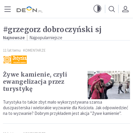
Przejdź do menu głównego
Przejdź do treści
#grzegorz dobroczyński sj
Najnowsze
Najpopularniejsze
11 lat temu
KOMENTARZE
Żywe kamienie, czyli
ewangelizacja przez
turystykę
Turystyka to także zbyt mało wykorzystywana szansa
duszpasterska i wielorakie wyzwanie dla Kościoła. Jak odpowiedzieć
na to wyzwanie? Dobrym przykładem jest akcja "Żywe kamienie".