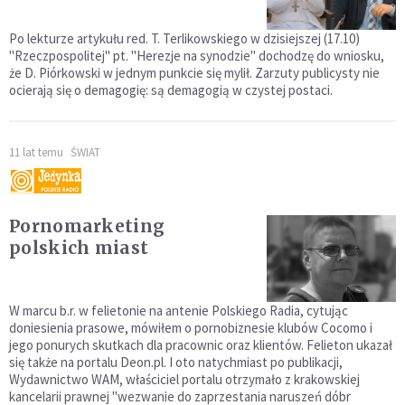
Po lekturze artykułu red. T. Terlikowskiego w dzisiejszej (17.10)
"Rzeczpospolitej" pt. "Herezje na synodzie" dochodzę do wniosku,
że D. Piórkowski w jednym punkcie się mylił. Zarzuty publicysty nie
ocierają się o demagogię: są demagogią w czystej postaci.
11 lat temu
ŚWIAT
Pornomarketing
polskich miast
W marcu b.r. w felietonie na antenie Polskiego Radia, cytując
doniesienia prasowe, mówiłem o pornobiznesie klubów Cocomo i
jego ponurych skutkach dla pracownic oraz klientów. Felieton ukazał
się także na portalu Deon.pl. I oto natychmiast po publikacji,
Wydawnictwo WAM, właściciel portalu otrzymało z krakowskiej
kancelarii prawnej "wezwanie do zaprzestania naruszeń dóbr