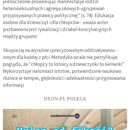
jednocześnie prowokując manifestacje rodzin
heteroseksualnych i agresję siłowych ugrupowań
przypisywanych prawicy politycznej" (s. 74). Edukacja
osobno dla dziewcząt i dla chłopców - uważa autor
pozbawiona jest rywalizacji i działań koncyliacyjnych
między grupami.
Skupia się na wyraźnie sprecyzowanym oddziaływaniu -
innym dla każdej z płci. Metodyka wcale nie petryfikuje
poglądu, że "chłopcy to lotnicy a dziewczynki to kelnerki".
Wykorzystuje natomiast istotne, potwierdzone naukowo
różnice w tempie, głębokości i adekwatności przyjmowania
informacji.
DEON.PL POLECA