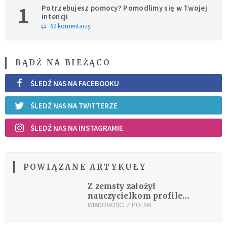
1
Potrzebujesz pomocy? Pomodlimy się w Twojej
intencji
62 komentarzy
BĄDŹ NA BIEŻĄCO
ŚLEDŹ NAS NA FACEBOOKU
ŚLEDŹ NAS NA TWITTERZE
ŚLEDŹ NAS NA INSTAGRAMIE
POWIĄZANE ARTYKUŁY
Z zemsty założył
nauczycielkom profile
randkowe
WIADOMOŚCI Z POLSKI