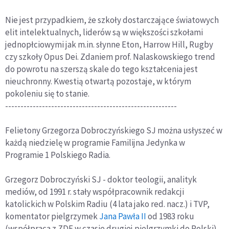
Nie jest przypadkiem, że szkoły dostarczające światowych
elit intelektualnych, liderów są w większości szkołami
jednopłciowymi jak m.in. słynne Eton, Harrow Hill, Rugby
czy szkoły Opus Dei. Zdaniem prof. Nalaskowskiego trend
do powrotu na szerszą skale do tego kształcenia jest
nieuchronny. Kwestią otwartą pozostaje, w którym
pokoleniu się to stanie.
--------------------------------------------------------
Felietony Grzegorza Dobroczyńskiego SJ można usłyszeć w
każdą niedzielę w programie Familijna Jedynka w
Programie 1 Polskiego Radia.
Grzegorz Dobroczyński SJ - doktor teologii, analityk
mediów, od 1991 r. stały współpracownik redakcji
katolickich w Polskim Radiu (4 lata jako red. nacz.) i TVP,
komentator pielgrzymek
Jana Pawła II
od 1983 roku
(współpraca z ZDF w czasie drugiej pielgrzymki do Polski),