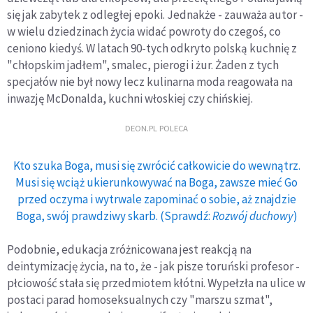
się jak zabytek z odległej epoki. Jednakże - zauważa autor -
w wielu dziedzinach życia widać powroty do czegoś, co
ceniono kiedyś. W latach 90-tych odkryto polską kuchnię z
"chłopskim jadłem", smalec, pierogi i żur. Żaden z tych
specjałów nie był nowy lecz kulinarna moda reagowała na
inwazję McDonalda, kuchni włoskiej czy chińskiej.
DEON.PL POLECA
Kto szuka Boga, musi się zwrócić całkowicie do wewnątrz.
Musi się wciąż ukierunkowywać na Boga, zawsze mieć Go
przed oczyma i wytrwale zapominać o sobie, aż znajdzie
Boga, swój prawdziwy skarb. (Sprawdź:
Rozwój duchowy
)
Podobnie, edukacja zróżnicowana jest reakcją na
deintymizację życia, na to, że - jak pisze toruński profesor -
płciowość stała się przedmiotem kłótni. Wypełzła na ulice w
postaci parad homoseksualnych czy "marszu szmat",