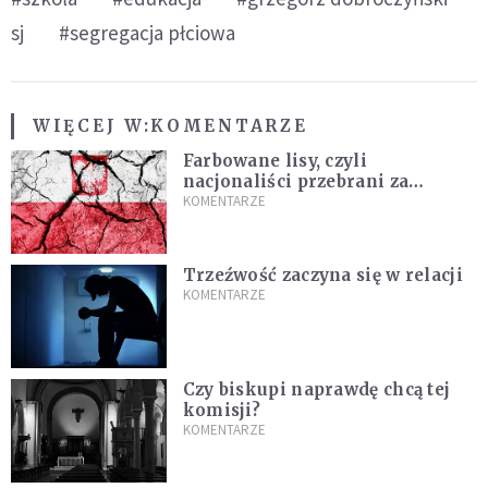
sj
#segregacja płciowa
WIĘCEJ W:
KOMENTARZE
Farbowane lisy, czyli
nacjonaliści przebrani za
chrześcijan
KOMENTARZE
Trzeźwość zaczyna się w relacji
KOMENTARZE
Czy biskupi naprawdę chcą tej
komisji?
KOMENTARZE