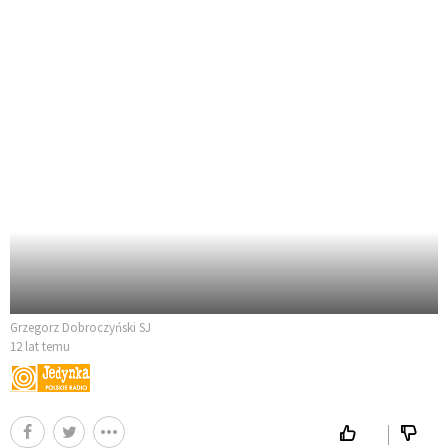
Grzegorz Dobroczyński SJ
12 lat temu