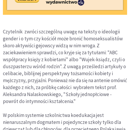
Czytelnik zwróci szczególną uwagę na teksty o ideologii
gender i o tym czy kościół może bronić homoseksualistów
skoro aktywiści gejowscy widzą w nim wroga. Z
zaciekawieniem sprawdzi, co kryje się za tytułami: "ABC
współpracy księży z kobietami" albo "Wujek-ksiądz, czyli o
duszpasterzu wśród rodzin". Z uwagą prześledzi artykuły o
celibacie, biblijnej perspektywy tożsamości kobiety i
mężczyzny, przyjaźni. Ponieważ nie da się na antenie omówić
każdego z nich, za próbkę całości wybrałem tekst prof.
Aleksandra Nalaskowskiego, "Szkoły jednopłciowe -
powrót do intymności kształcenia."
W polskim systemie szkolnictwa koedukacja jest
nienaruszalnym dogmatem i pojedyncze szkoły tylko dla
dziewcząt lub dla chłopców, dla przeciętnego Polaka jawią