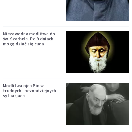
Niezawodna modlitwa do
św. Szarbela. Po 9 dniach
mogą dziać się cuda
Modlitwa ojca Pio w
trudnych i beznadziejnych
sytuacjach