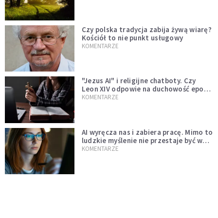
Czy polska tradycja zabija żywą wiarę?
Kościół to nie punkt usługowy
KOMENTARZE
"Jezus AI" i religijne chatboty. Czy
Leon XIV odpowie na duchowość epoki
sztucznej inteligencji?
KOMENTARZE
AI wyręcza nas i zabiera pracę. Mimo to
ludzkie myślenie nie przestaje być w
cenie
KOMENTARZE
Pół internetu płacze. Kto nam zastąpi
Łukasza Litewkę?
KOMENTARZE