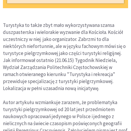
Turystyka to także zbyt mało wykorzystywana szansa
duszpasterska i wielorakie wyzwanie dla Kościoła. Kościół
uczestniczy w niej jako organizator. Zabrzmi to dla
niektórych niefortunnie, ale w języku fachowym mówi się o
turystyce pielgrzymkowej jako części turystyki religijnej.
Jak informował ostatnio (21.06.15) Tygodnik Niedziela,
Wydział Zarządzania Politechniki Częstochowskiej w
ramach otwieranego kierunku "Turystyka i rekreacja"
przewiduje specjalizację z turystyki pielgrzymkowej.
Lokalizacja w pełni uzasadnia nową inicjatywę.
Autor artykułu wzmiankuje zarazem, że problematyka
turystyki pielgrzymkowej od 20 lat jest przedmiotem
naukowych opracowań jedynego w Polsce i jednego z
nielicznych na świecie czasopism poświęconych geografii
religii Peregrinus Cracoviensis. Założycielem pisma jest prof.