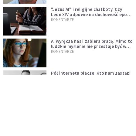
"Jezus AI" i religijne chatboty. Czy
Leon XIV odpowie na duchowość epoki
sztucznej inteligencji?
KOMENTARZE
AI wyręcza nas i zabiera pracę. Mimo to
ludzkie myślenie nie przestaje być w
cenie
KOMENTARZE
Pół internetu płacze. Kto nam zastąpi
Łukasza Litewkę?
KOMENTARZE