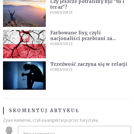
Czy jeszcze potrafimy być "tu i
teraz"?
KOMENTARZE
Farbowane lisy, czyli
nacjonaliści przebrani za
chrześcijan
KOMENTARZE
Trzeźwość zaczyna się w relacji
KOMENTARZE
SKOMENTUJ ARTYKUŁ
Żywe kamienie, czyli ewangelizacja przez turystykę