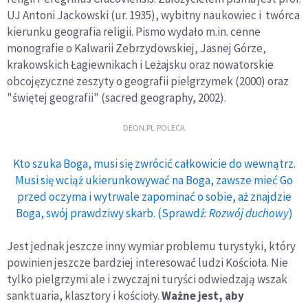
UJ Antoni Jackowski (ur. 1935), wybitny naukowiec i twórca
kierunku geografia religii. Pismo wydało m.in. cenne
monografie o Kalwarii Zebrzydowskiej, Jasnej Górze,
krakowskich Łagiewnikach i Leżajsku oraz nowatorskie
obcojęzyczne zeszyty o geografii pielgrzymek (2000) oraz
"świętej geografii" (sacred geography, 2002).
DEON.PL POLECA
Kto szuka Boga, musi się zwrócić całkowicie do wewnątrz.
Musi się wciąż ukierunkowywać na Boga, zawsze mieć Go
przed oczyma i wytrwale zapominać o sobie, aż znajdzie
Boga, swój prawdziwy skarb. (Sprawdź:
Rozwój duchowy
)
Jest jednak jeszcze inny wymiar problemu turystyki, który
powinien jeszcze bardziej interesować ludzi Kościoła. Nie
tylko pielgrzymi ale i zwyczajni turyści odwiedzają wszak
sanktuaria, klasztory i kościoły.
Ważne jest, aby