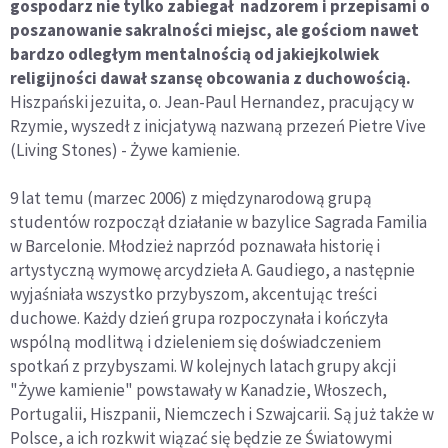
gospodarz nie tylko zabiegał nadzorem i przepisami o
poszanowanie sakralności miejsc, ale gościom nawet
bardzo odległym mentalnością od jakiejkolwiek
religijności dawał szansę obcowania z duchowością.
Hiszpański jezuita, o. Jean-Paul Hernandez, pracujący w
Rzymie, wyszedł z inicjatywą nazwaną przezeń Pietre Vive
(Living Stones) - Żywe kamienie.
9 lat temu (marzec 2006) z międzynarodową grupą
studentów rozpoczął działanie w bazylice Sagrada Familia
w Barcelonie. Młodzież naprzód poznawała historię i
artystyczną wymowę arcydzieła A. Gaudiego, a następnie
wyjaśniała wszystko przybyszom, akcentując treści
duchowe. Każdy dzień grupa rozpoczynała i kończyła
wspólną modlitwą i dzieleniem się doświadczeniem
spotkań z przybyszami. W kolejnych latach grupy akcji
"Żywe kamienie" powstawały w Kanadzie, Włoszech,
Portugalii, Hiszpanii, Niemczech i Szwajcarii. Są już także w
Polsce, a ich rozkwit wiązać się będzie ze Światowymi