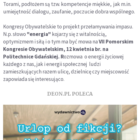
Torami, podłożem są tzw. kompetencje miękkie, jak m.in.
umiejętność dialogu, zaufanie, poczucie dobra wspólnego.
Kongresy Obywatelskie to projekt przełamywania impasu.
N.p. słowo
"energia"
kojarzy się z witalnością,
optymizmem i siłą i o tym ma być mowa na
VII Pomorskim
Kongresie Obywatelskim
,
12 kwietnia br. na
Politechnice Gdańskiej. R
ozmowa o energii życiowej
każdego z nas, jak i energii społecznej ludzi
zamieszkujących razem ulicę, dzielnicę czy miejscowość
zapowiada się interesująco.
DEON.PL POLECA