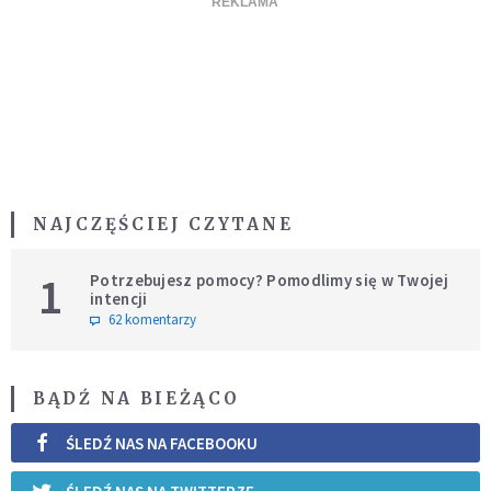
NAJCZĘŚCIEJ CZYTANE
1
Potrzebujesz pomocy? Pomodlimy się w Twojej
intencji
62 komentarzy
BĄDŹ NA BIEŻĄCO
ŚLEDŹ NAS NA FACEBOOKU