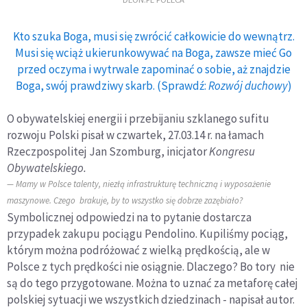
Kto szuka Boga, musi się zwrócić całkowicie do wewnątrz.
Musi się wciąż ukierunkowywać na Boga, zawsze mieć Go
przed oczyma i wytrwale zapominać o sobie, aż znajdzie
Boga, swój prawdziwy skarb. (Sprawdź:
Rozwój duchowy
)
O obywatelskiej energii i przebijaniu szklanego sufitu
rozwoju Polski pisał w czwartek, 27.03.14 r. na łamach
Rzeczpospolitej Jan Szomburg, inicjator
Kongresu
Obywatelskiego.
Mamy w Polsce talenty, niezłą infrastrukturę techniczną i wyposażenie
maszynowe. Czego brakuje, by to wszystko się dobrze zazębiało?
Symbolicznej odpowiedzi na to pytanie dostarcza
przypadek zakupu pociągu Pendolino. Kupiliśmy pociąg,
którym można podróżować z wielką prędkością, ale w
Polsce z tych prędkości nie osiągnie. Dlaczego? Bo tory nie
są do tego przygotowane. Można to uznać za metaforę całej
polskiej sytuacji we wszystkich dziedzinach - napisał autor.