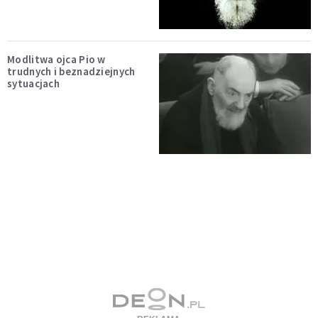
Modlitwa ojca Pio w
trudnych i beznadziejnych
sytuacjach