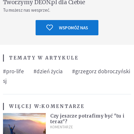
Tworzymy DEON.pl dla Ciebie
Tu możesz nas wesprzeć.
WSPOMÓŻ NAS
TEMATY W ARTYKULE
#pro-life
#dzień życia
#grzegorz dobroczyński
sj
WIĘCEJ W:
KOMENTARZE
Czy jeszcze potrafimy być "tu i
teraz"?
KOMENTARZE