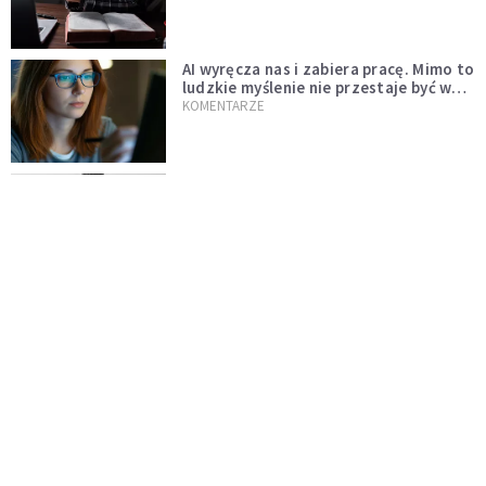
AI wyręcza nas i zabiera pracę. Mimo to
ludzkie myślenie nie przestaje być w
cenie
KOMENTARZE
Pół internetu płacze. Kto nam zastąpi
Łukasza Litewkę?
KOMENTARZE