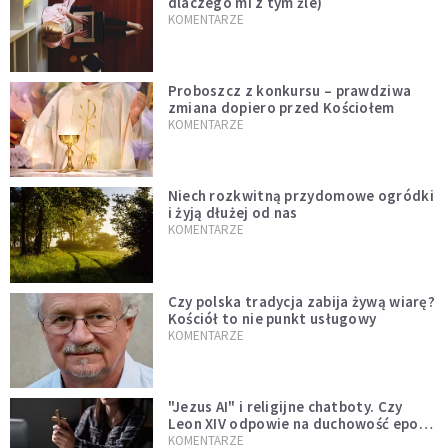
dlaczego mi z tym źle)
KOMENTARZE
Proboszcz z konkursu – prawdziwa
zmiana dopiero przed Kościołem
KOMENTARZE
Niech rozkwitną przydomowe ogródki
i żyją dłużej od nas
KOMENTARZE
Czy polska tradycja zabija żywą wiarę?
Kościół to nie punkt usługowy
KOMENTARZE
"Jezus AI" i religijne chatboty. Czy
Leon XIV odpowie na duchowość epoki
sztucznej inteligencji?
KOMENTARZE