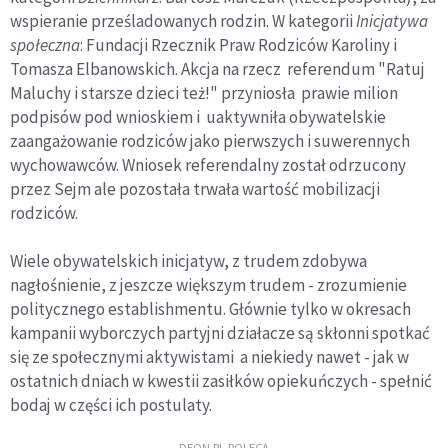
wspieranie prześladowanych rodzin. W kategorii
Inicjatywa
społeczna
: Fundacji Rzecznik Praw Rodziców Karoliny i
Tomasza Elbanowskich. Akcja na rzecz referendum "Ratuj
Maluchy i starsze dzieci też!" przyniosła prawie milion
podpisów pod wnioskiem i uaktywniła obywatelskie
zaangażowanie rodziców jako pierwszych i suwerennych
wychowawców. Wniosek referendalny został odrzucony
przez Sejm ale pozostała trwała wartość mobilizacji
rodziców.
Wiele obywatelskich inicjatyw, z trudem zdobywa
nagłośnienie, z jeszcze większym trudem - zrozumienie
politycznego establishmentu. Głównie tylko w okresach
kampanii wyborczych partyjni działacze są skłonni spotkać
się ze społecznymi aktywistami a niekiedy nawet - jak w
ostatnich dniach w kwestii zasiłków opiekuńczych - spełnić
bodaj w części ich postulaty.
DEON.PL POLECA