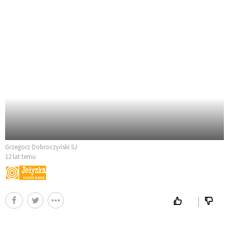
Grzegorz Dobroczyński SJ
12 lat temu