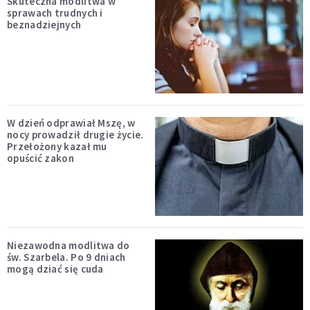
Skuteczna modlitwa w
sprawach trudnych i
beznadziejnych
W dzień odprawiał Mszę, w
nocy prowadził drugie życie.
Przełożony kazał mu
opuścić zakon
Niezawodna modlitwa do
św. Szarbela. Po 9 dniach
mogą dziać się cuda