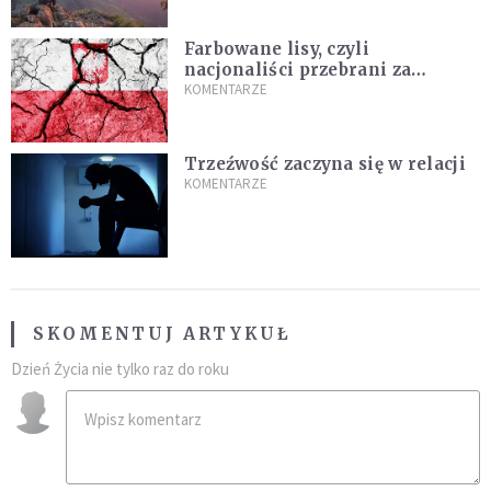
Farbowane lisy, czyli
nacjonaliści przebrani za
chrześcijan
KOMENTARZE
Trzeźwość zaczyna się w relacji
KOMENTARZE
SKOMENTUJ ARTYKUŁ
Dzień Życia nie tylko raz do roku