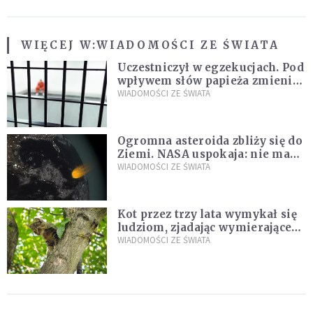
WIĘCEJ W:
WIADOMOŚCI ZE ŚWIATA
Uczestniczył w egzekucjach. Pod
wpływem słów papieża zmienił
zdanie
WIADOMOŚCI ZE ŚWIATA
Ogromna asteroida zbliży się do
Ziemi. NASA uspokaja: nie ma
zagrożenia
WIADOMOŚCI ZE ŚWIATA
Kot przez trzy lata wymykał się
ludziom, zjadając wymierające
kaczki. W końcu popełnił
WIADOMOŚCI ZE ŚWIATA
fatalny błąd