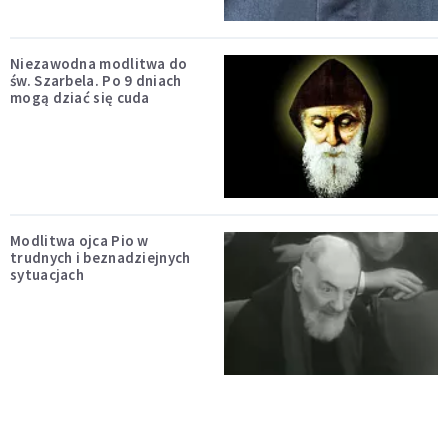
Niezawodna modlitwa do
św. Szarbela. Po 9 dniach
mogą dziać się cuda
Modlitwa ojca Pio w
trudnych i beznadziejnych
sytuacjach