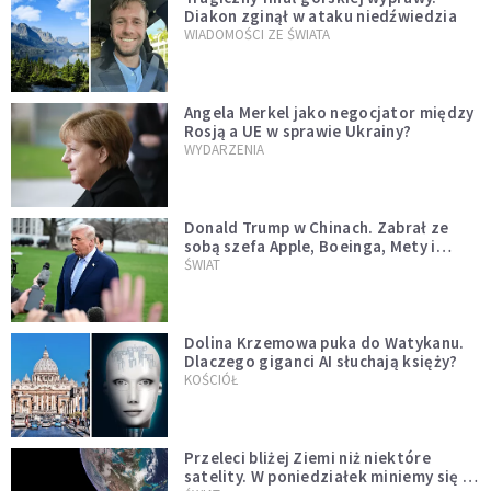
Diakon zginął w ataku niedźwiedzia
WIADOMOŚCI ZE ŚWIATA
Angela Merkel jako negocjator między
Rosją a UE w sprawie Ukrainy?
WYDARZENIA
Donald Trump w Chinach. Zabrał ze
sobą szefa Apple, Boeinga, Mety i
Muska
ŚWIAT
Dolina Krzemowa puka do Watykanu.
Dlaczego giganci AI słuchają księży?
KOŚCIÓŁ
Przeleci bliżej Ziemi niż niektóre
satelity. W poniedziałek miniemy się z