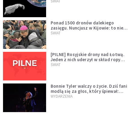
asteroidą, która poprzedzi znacznie
ŚWIAT
większego "gościa"
Ponad 1500 dronów dalekiego
zasięgu. Nuncjusz w Kijowie: to nie
wygląda na wolę zakończenia wojny
ŚWIAT
[PILNE] Rosyjskie drony nad Łotwą.
Jeden z nich uderzył w skład ropy
naftowej
ŚWIAT
Bonnie Tyler walczy o życie. Dziś fani
modlą się za głos, który śpiewał:
"Lord, help me"
WYDARZENIA