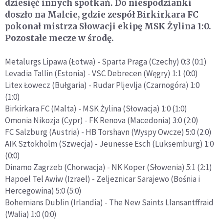
dziesięć innych spotkań. Do niespodzianki
doszło na Malcie, gdzie zespół Birkirkara FC
pokonał mistrza Słowacji ekipę MSK Żylina 1:0.
Pozostałe mecze w środę.
Metalurgs Lipawa (Łotwa) - Sparta Praga (Czechy) 0:3 (0:1)
Levadia Tallin (Estonia) - VSC Debrecen (Węgry) 1:1 (0:0)
Litex Łowecz (Bułgaria) - Rudar Pljevlja (Czarnogóra) 1:0
(1:0)
Birkirkara FC (Malta) - MSK Żylina (Słowacja) 1:0 (1:0)
Omonia Nikozja (Cypr) - FK Renova (Macedonia) 3:0 (2:0)
FC Salzburg (Austria) - HB Torshavn (Wyspy Owcze) 5:0 (2:0)
AIK Sztokholm (Szwecja) - Jeunesse Esch (Luksemburg) 1:0
(0:0)
Dinamo Zagrzeb (Chorwacja) - NK Koper (Słowenia) 5:1 (2:1)
Hapoel Tel Awiw (Izrael) - Zeljeznicar Sarajewo (Bośnia i
Hercegowina) 5:0 (5:0)
Bohemians Dublin (Irlandia) - The New Saints Llansantffraid
(Walia) 1:0 (0:0)