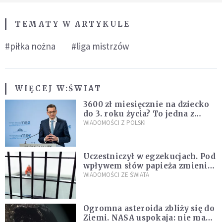
TEMATY W ARTYKULE
#piłka nożna
#liga mistrzów
WIĘCEJ W:
ŚWIAT
3600 zł miesięcznie na dziecko
do 3. roku życia? To jedna z
propozycji programu "Rozwój
WIADOMOŚCI Z POLSKI
Plus"
Uczestniczył w egzekucjach. Pod
wpływem słów papieża zmienił
zdanie
WIADOMOŚCI ZE ŚWIATA
Ogromna asteroida zbliży się do
Ziemi. NASA uspokaja: nie ma