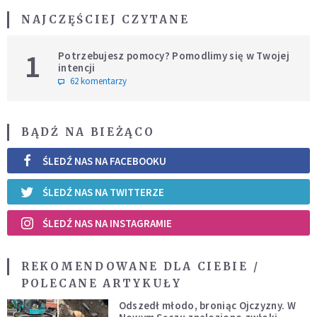
NAJCZĘŚCIEJ CZYTANE
1
Potrzebujesz pomocy? Pomodlimy się w Twojej
intencji
62 komentarzy
BĄDŹ NA BIEŻĄCO
ŚLEDŹ NAS NA FACEBOOKU
ŚLEDŹ NAS NA TWITTERZE
ŚLEDŹ NAS NA INSTAGRAMIE
REKOMENDOWANE DLA CIEBIE /
POLECANE ARTYKUŁY
Odszedł młodo, broniąc Ojczyzny. W