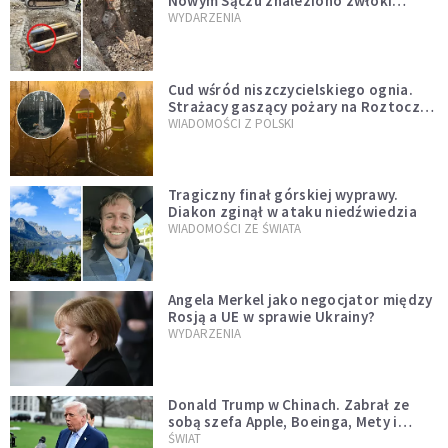
Nowym Sączu znaleziono zwłoki
mężczyzny z czasów potopu
WYDARZENIA
szwedzkiego
Cud wśród niszczycielskiego ognia.
Strażacy gaszący pożary na Roztoczu
opublikowali niezwykłe zdjęcie
WIADOMOŚCI Z POLSKI
Tragiczny finał górskiej wyprawy.
Diakon zginął w ataku niedźwiedzia
WIADOMOŚCI ZE ŚWIATA
Angela Merkel jako negocjator między
Rosją a UE w sprawie Ukrainy?
WYDARZENIA
Donald Trump w Chinach. Zabrał ze
sobą szefa Apple, Boeinga, Mety i
Muska
ŚWIAT