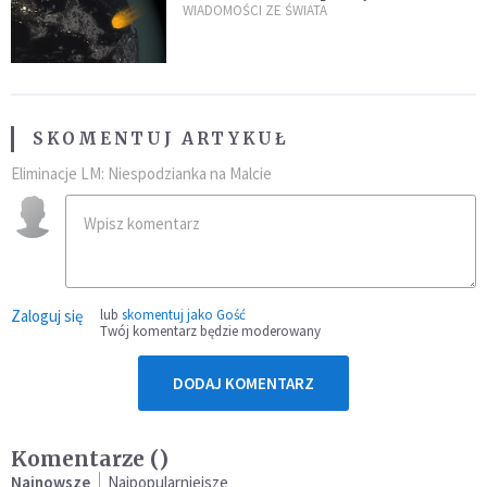
zagrożenia
WIADOMOŚCI ZE ŚWIATA
SKOMENTUJ ARTYKUŁ
Eliminacje LM: Niespodzianka na Malcie
Zaloguj się
lub
skomentuj jako Gość
Twój komentarz będzie moderowany
DODAJ KOMENTARZ
Komentarze (
)
Najnowsze
Najpopularniejsze