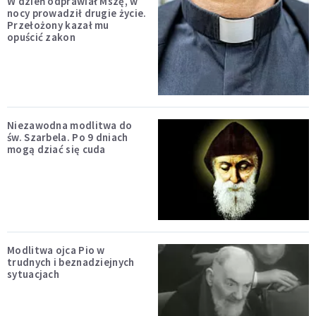
W dzień odprawiał Mszę, w
nocy prowadził drugie życie.
Przełożony kazał mu
opuścić zakon
Niezawodna modlitwa do
św. Szarbela. Po 9 dniach
mogą dziać się cuda
Modlitwa ojca Pio w
trudnych i beznadziejnych
sytuacjach