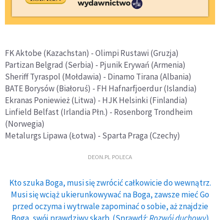
FK Aktobe (Kazachstan) - Olimpi Rustawi (Gruzja)
Partizan Belgrad (Serbia) - Pjunik Erywań (Armenia)
Sheriff Tyraspol (Mołdawia) - Dinamo Tirana (Albania)
BATE Borysów (Białoruś) - FH Hafnarfjoerdur (Islandia)
Ekranas Poniewież (Litwa) - HJK Helsinki (Finlandia)
Linfield Belfast (Irlandia Płn.) - Rosenborg Trondheim
(Norwegia)
Metalurgs Lipawa (Łotwa) - Sparta Praga (Czechy)
DEON.PL POLECA
Kto szuka Boga, musi się zwrócić całkowicie do wewnątrz.
Musi się wciąż ukierunkowywać na Boga, zawsze mieć Go
przed oczyma i wytrwale zapominać o sobie, aż znajdzie
Boga, swój prawdziwy skarb. (Sprawdź:
Rozwój duchowy
)