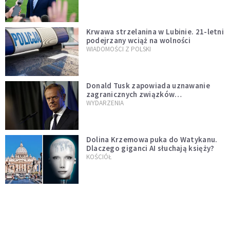
Krwawa strzelanina w Lubinie. 21-letni
podejrzany wciąż na wolności
WIADOMOŚCI Z POLSKI
Donald Tusk zapowiada uznawanie
zagranicznych związków
jednopłciowych. "Państwo oblało ten
WYDARZENIA
test"
Dolina Krzemowa puka do Watykanu.
Dlaczego giganci AI słuchają księży?
KOŚCIÓŁ