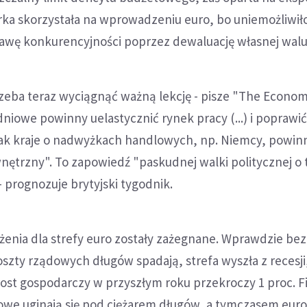
ka skorzystała na wprowadzeniu euro, bo uniemożliwiło
wę konkurencyjności poprzez dewaluację własnej walu
zeba teraz wyciągnąć ważną lekcję - pisze "The Econom
udniowe powinny uelastycznić rynek pracy (...) i poprawi
ak kraje o nadwyżkach handlowych, np. Niemcy, powin
ętrzny". To zapowiedź "paskudnej walki politycznej o t
 prognozuje brytyjski tygodnik.
żenia dla strefy euro zostały zażegnane. Wprawdzie be
oszty rządowych długów spadają, strefa wyszła z recesji,
ost gospodarczy w przyszłym roku przekroczy 1 proc. Fi
e uginają się pod ciężarem długów, a tymczasem euro 