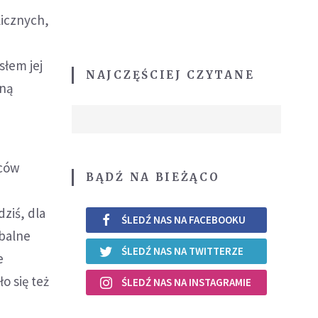
licznych,
słem jej
NAJCZĘŚCIEJ CZYTANE
lną
jców
BĄDŹ NA BIEŻĄCO
dziś, dla
ŚLEDŹ NAS NA FACEBOOKU
obalne
ŚLEDŹ NAS NA TWITTERZE
e
o się też
ŚLEDŹ NAS NA INSTAGRAMIE