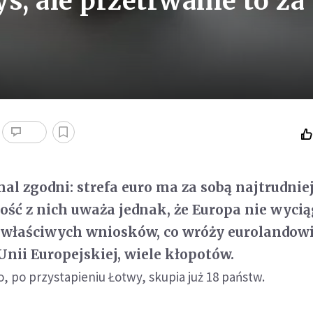
s, ale przetrwanie to za
al zgodni: strefa euro ma za sobą najtrudniej
ość z nich uważa jednak, że Europa nie wycią
 właściwych wniosków, co wróży eurolandowi
Unii Europejskiej, wiele kłopotów.
o, po przystapieniu Łotwy, skupia już 18 państw.