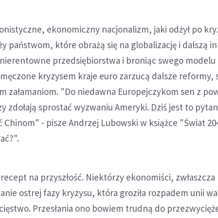
nistyczne, ekonomiczny nacjonalizm, jaki odżył po kry
ży państwom, które obrażą się na globalizację i dalszą i
c nierentowne przedsiębiorstwa i broniąc swego modelu
 zmęczone kryzysem kraje euro zarzucą dalsze reformy,
ym załamaniom. "Do niedawna Europejczykom sen z po
zy zdołają sprostać wyzwaniu Ameryki. Dziś jest to pytan
ć Chinom" - pisze Andrzej Lubowski w książce "Świat 20
ać?".
recept na przyszłość. Niektórzy ekonomiści, zwłaszcza 
anie ostrej fazy kryzysu, która groziła rozpadem unii w
ycięstwo. Przesłania ono bowiem trudną do przezwycięż