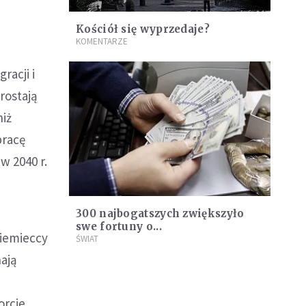
Kościół się wyprzedaje?
KOMENTARZE
racji i
rostają
niż
pracę
w 2040 r.
300 najbogatszych zwiększyło
swe fortuny o...
Niemieccy
ŚWIAT
ają
orcie