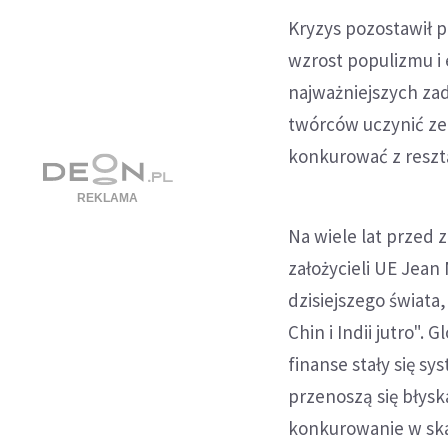
Kryzys pozostawił p
wzrost populizmu i
najważniejszych zad
twórców uczynić ze
konkurować z resztą
Na wiele lat przed z
założycieli UE Jean 
dzisiejszego świata,
Chin i Indii jutro".
finanse stały się s
przenoszą się błysk
konkurowanie w skal