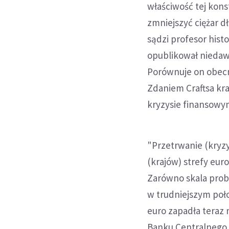
właściwość tej kons
zmniejszyć ciężar d
sądzi profesor hist
opublikował niedawn
Porównuje on obecną
Zdaniem Craftsa kra
kryzysie finansowym,
"Przetrwanie (kryzy
(krajów) strefy eu
Zarówno skala prob
w trudniejszym poło
euro zapadła teraz
Banku Centralnego