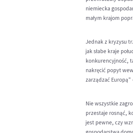
niemiecka gospodar
małym krajom popra
Jednak z kryzysu tr
jak słabe kraje poł
konkurencyjność, t
nakręcić popyt wewn
zarządzać Europą" -
Nie wszystkie zagro
przestaje rosnąć, k
jest pewne, czy wzr
gospodarstwa domow