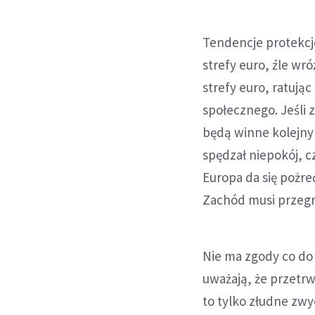
Tendencje protekcjo
strefy euro, źle wró
strefy euro, ratują
społecznego. Jeśli
będą winne kolejn
spędzał niepokój, c
Europa da się pożre
Zachód musi przegr
Nie ma zgody co do 
uważają, że przetrw
to tylko złudne zw