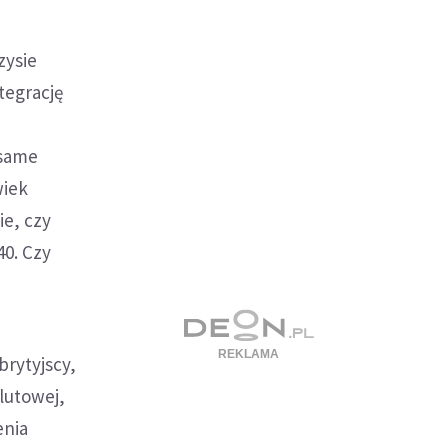
zysie
ntegrację
 same
wiek
ie, czy
40. Czy
brytyjscy,
alutowej,
enia