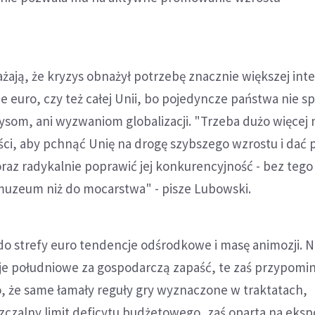
żają, że kryzys obnażył potrzebę znacznie większej integ
ie euro, czy też całej Unii, bo pojedyncze państwa nie sp
som, ani wyzwaniom globalizacji. "Trzeba dużo więcej 
ości, aby pchnąć Unię na drogę szybszego wzrostu i dać 
 oraz radykalnie poprawić jej konkurencyjność - bez tego 
o muzeum niż do mocarstwa" - pisze Lubowski.
do strefy euro tendencje odśrodkowe i masę animozji. 
aje południowe za gospodarczą zapaść, te zaś przypomin
o, że same łamały reguły gry wyznaczone w traktatach,
czalny limit deficytu budżetowego, zaś oparta na eksp