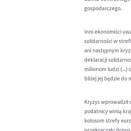
gospodarczego.
Inni ekonomiści uwa
solidarności w stref
ani następnym kryzy
deklaracji solidarn
milionom ludzi (...)
bliżej jej będzie d
Kryzys wprowadził 
podatnicy winią kr
kolosom strefy eur
przekraczały dopusz