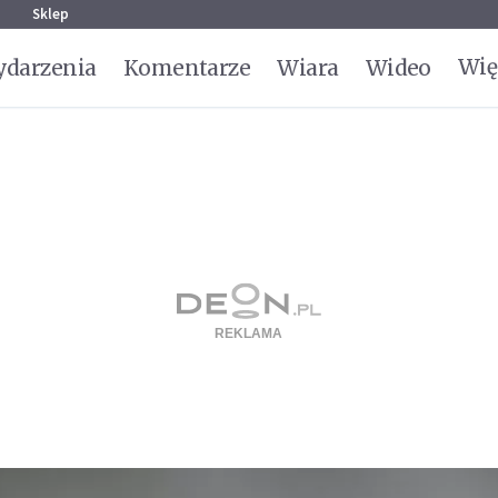
g
Sklep
Wię
darzenia
Komentarze
Wiara
Wideo