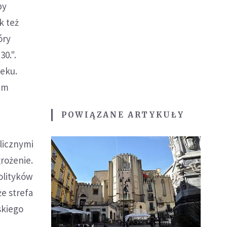
by
k też
óry
0.".
ieku.
nim
POWIĄZANE ARTYKUŁY
blicznymi
rożenie.
olityków
że strefa
skiego