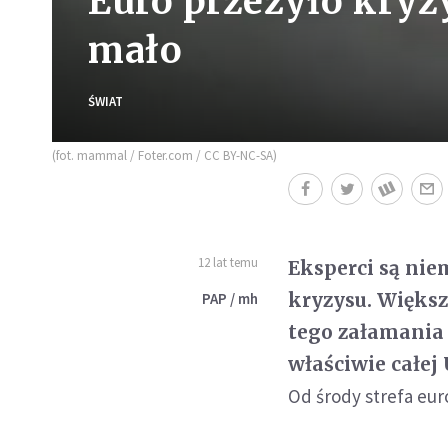
Euro przeżyło kryzy
mało
ŚWIAT
(fot. mammal / Foter.com / CC BY-NC-SA)
12 lat temu
Eksperci są niem
kryzysu. Większ
PAP / mh
tego załamania
właściwie całej 
Od środy strefa eur