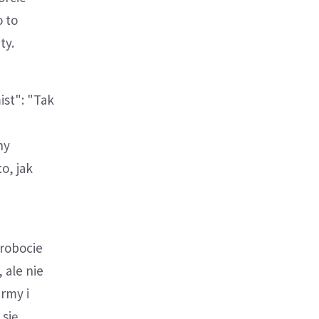
 to
ty.
ist": "Tak
ć
ny
o, jak
zrobocie
 ale nie
rmy i
się