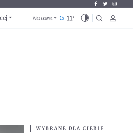
11
°
cej
Warszawa
WYBRANE DLA CIEBIE