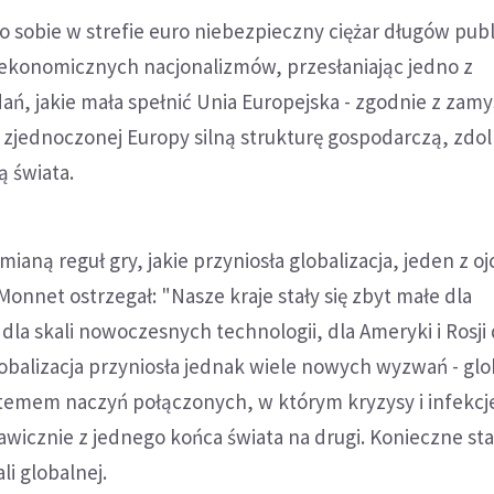
o sobie w strefie euro niebezpieczny ciężar długów pub
 ekonomicznych nacjonalizmów, przesłaniając jedno z
ań, jakie mała spełnić Unia Europejska - zgodnie z zamy
 zjednoczonej Europy silną strukturę gospodarczą, zdo
 świata.
mianą reguł gry, jakie przyniosła globalizacja, jeden z o
Monnet ostrzegał: "Nasze kraje stały się zbyt małe dla
 dla skali nowoczesnych technologii, dla Ameryki i Rosji 
 Globalizacja przyniosła jednak wiele nowych wyzwań - gl
ystemem naczyń połączonych, w którym kryzysy i infekcj
awicznie z jednego końca świata na drugi. Konieczne stał
i globalnej.