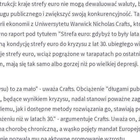
trukcji: kraje strefy euro nie mogą dewaluować waluty, 
ługu publicznego i zwiększyć swoją konkurencyjność. Ta
orii ekonomii z Uniwersytetu Warwick Nicholas Crafts, kt
o raport pod tytułem "Strefa euro: gdybyż to były lata 3
 kondycję strefy euro do kryzysu z lat 30. ubiegłego w
je strefy euro, wciąż pogrążone w tarapatach po ostat
 mają się tak samo albo gorzej niż po wielkiej depresji.
su) to za mało" - uważa Crafts. Obciążenie "długami pu
ro, będące wynikiem kryzysu, nadal stanowi poważne zag
lemu, jak i dostępne metody rozwiązania go, stawiają p
żeniu niż w latach 30." - argumentuje Crafts. Uważa on, 
 na chorobę chroniczną, a wąsko pojęty mandat Europej
 nie pozwala mu na aktywne promowanie wzrostu