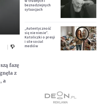
w trudnych i
beznadziejnych
sytuacjach
„Autentyczność
się nie niesie”.
Katoliczki o presji
i sile social
mediów
szą fazę
gnęła z
, a