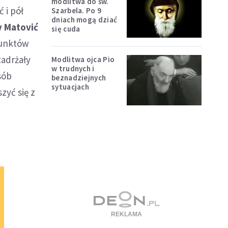
modlitwa do św.
 i pół
Szarbela. Po 9
dniach mogą dziać
y Matović
się cuda
 punktów
adrżały
Modlitwa ojca Pio
w trudnych i
sób
beznadziejnych
sytuacjach
zyć się z