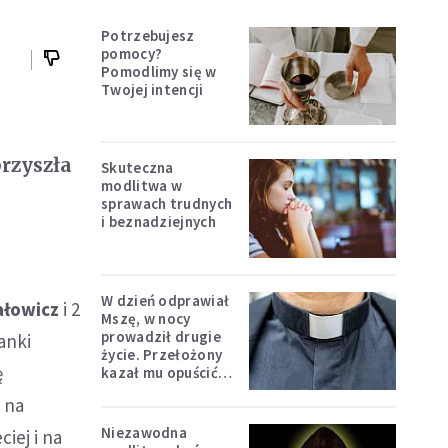
Potrzebujesz
pomocy?
Pomodlimy się w
Twojej intencji
rzyszła
Skuteczna
modlitwa w
sprawach trudnych
i beznadziejnych
W dzień odprawiał
ałowicz
i 2
Mszę, w nocy
prowadził drugie
anki
życie. Przełożony
ę
kazał mu opuścić
zakon
 na
Niezawodna
iej i na