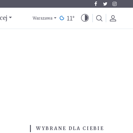
11
°
cej
Warszawa
WYBRANE DLA CIEBIE