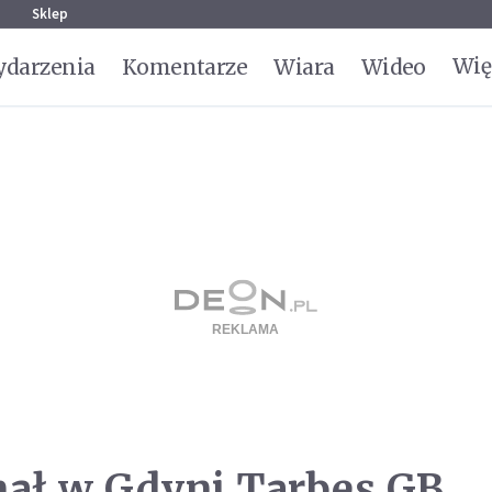
g
Sklep
Wię
darzenia
Komentarze
Wiara
Wideo
nał w Gdyni Tarbes GB