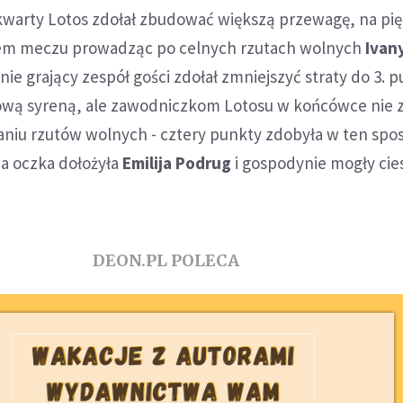
warty Lotos zdołał zbudować większą przewagę, na pięć
em meczu prowadząc po celnych rzutach wolnych
Ivan
nie grający zespół gości zdołał zmniejszyć straty do 3.
wą syreną, ale zawodniczkom Lotosu w końcówce nie z
niu rzutów wolnych - cztery punkty zdobyła w ten spo
wa oczka dołożyła
Emilija Podrug
i gospodynie mogły cies
DEON.PL POLECA