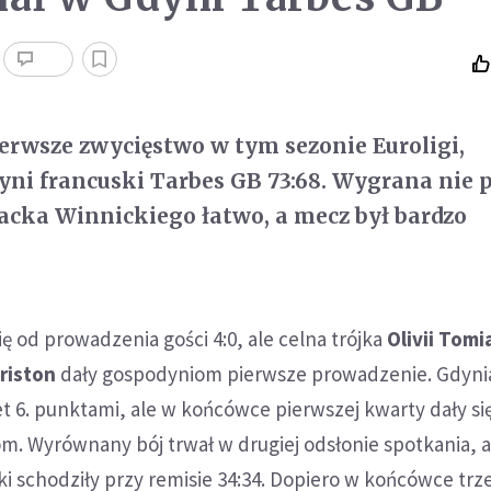
ierwsze zwycięstwo w tym sezonie Euroligi,
ni francuski Tarbes GB 73:68. Wygrana nie p
acka Winnickiego łatwo, a mecz był bardzo
ię od prowadzenia gości 4:0, ale celna trójka
Olivii Tomi
riston
dały gospodyniom pierwsze prowadzenie. Gdyni
t 6. punktami, ale w końcówce pierwszej kwarty dały si
m. Wyrównany bój trwał w drugiej odsłonie spotkania, a
 schodziły przy remisie 34:34. Dopiero w końcówce trzec