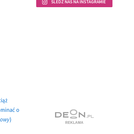
ŚLEDŹ NAS NA INSTAGRAMIE
ciąż
ominać o
howy
)