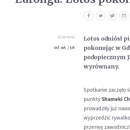
16 lat temu
Lotos odniósł p
pokonując w Gdy
inf. wł. / ŁK
podopiecznym J
wyrównany.
Spotkanie zaczęło s
punkty
Shameki Ch
prowadziły już nawe
wyprzedzić rywalko
przerwę zawodniczki