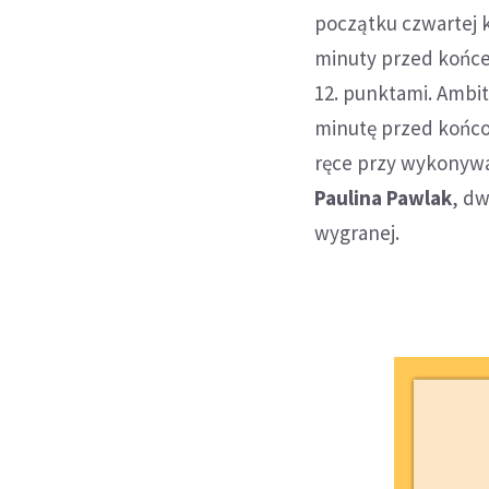
początku czwartej k
minuty przed końc
12. punktami. Ambit
minutę przed końco
ręce przy wykonywa
Paulina Pawlak
, d
wygranej.