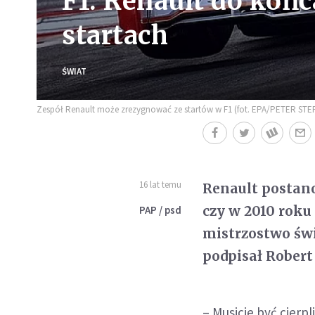
F1: Renault do końc
startach
ŚWIAT
Zespół Renault może zrezygnować ze startów w F1 (fot. EPA/PETER STE
16 lat temu
Renault postano
czy w 2010 roku
PAP / psd
mistrzostwo św
podpisał Robert
– Musicie być cierp