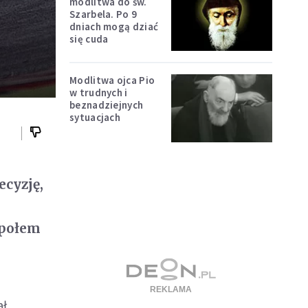
modlitwa do św.
Szarbela. Po 9
dniach mogą dziać
się cuda
Modlitwa ojca Pio
w trudnych i
beznadziejnych
sytuacjach
ecyzję,
społem
ał