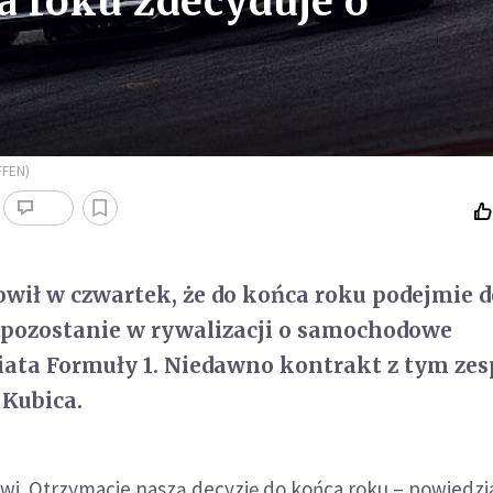
a roku zdecyduje o
FFEN)
wił w czwartek, że do końca roku podejmie d
 pozostanie w rywalizacji o samochodowe
iata Formuły 1. Niedawno kontrakt z tym ze
 Kubica.
liwi. Otrzymacie naszą decyzję do końca roku – powiedzi