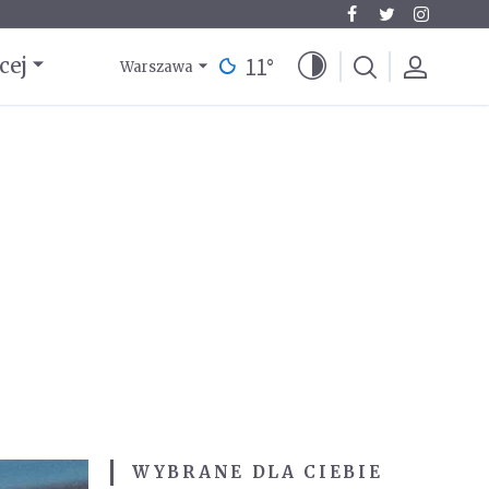
11
°
cej
Warszawa
WYBRANE DLA CIEBIE