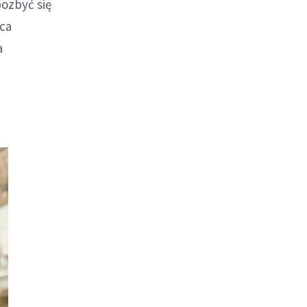
pozbyć się
aca
a