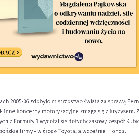
atach 2005-06 zdobyło mistrzostwo świata za sprawą Fer
ak inne koncerny motoryzacyjne zmaga się z kryzysem. 
h z Formuły 1 wycofał się dotychczasowy zespół Kubi
pońskie firmy - w środę Toyota, a wcześniej Honda.