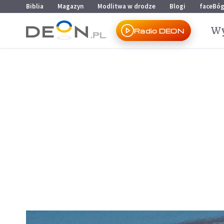
Przejdź do menu głównego
Przejdź do treści
Biblia
Magazyn
Modlitwa w drodze
Blogi
faceBó
Wy
Radio DEON