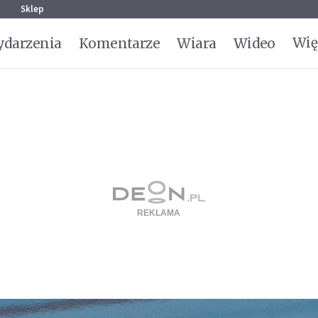
g
Sklep
Wię
darzenia
Komentarze
Wiara
Wideo