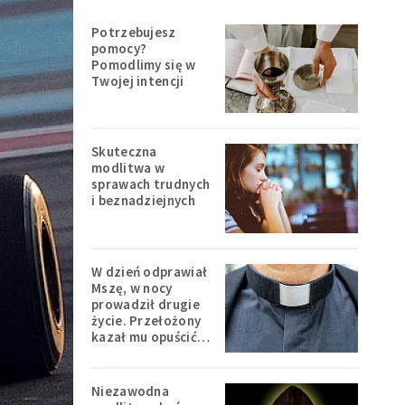
Potrzebujesz
pomocy?
Pomodlimy się w
Twojej intencji
Skuteczna
modlitwa w
sprawach trudnych
i beznadziejnych
W dzień odprawiał
Mszę, w nocy
prowadził drugie
życie. Przełożony
kazał mu opuścić
zakon
Niezawodna