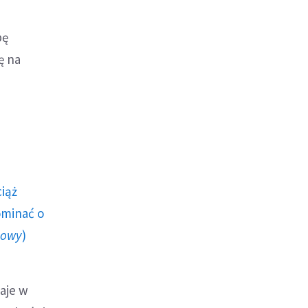
pę
ę na
ciąż
ominać o
howy
)
aje w