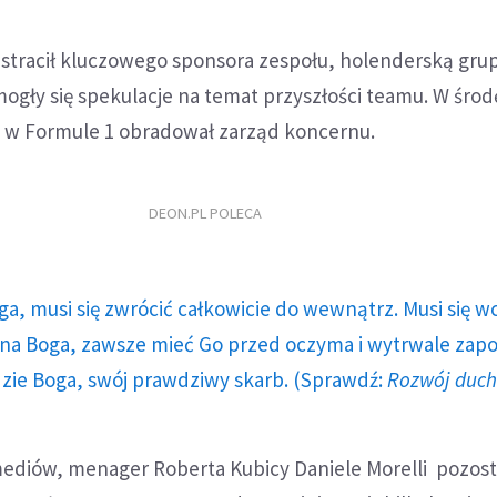
 stracił kluczowego sponsora zespołu, holenderską gru
gły się spekulacje na temat przyszłości teamu. W środ
 w Formule 1 obradował zarząd koncernu.
DEON.PL POLECA
ga, musi się zwrócić całkowicie do wewnątrz. Musi się w
a Boga, zawsze mieć Go przed oczyma i wytrwale zap
dzie Boga, swój prawdziwy skarb. (Sprawdź:
Rozwój duc
mediów, menager Roberta Kubicy
Daniele Morelli
pozost