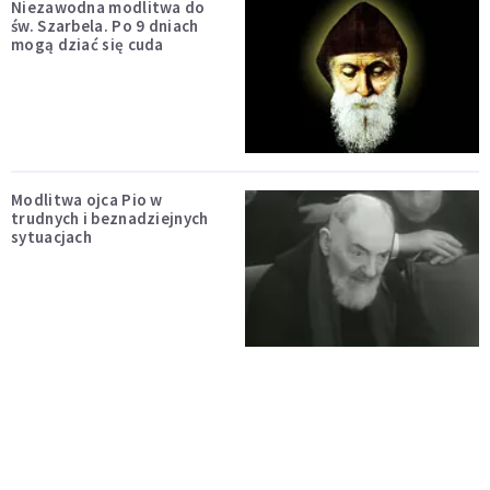
Niezawodna modlitwa do
św. Szarbela. Po 9 dniach
mogą dziać się cuda
Modlitwa ojca Pio w
trudnych i beznadziejnych
sytuacjach