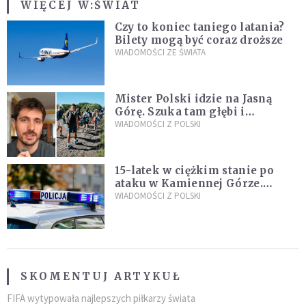
WIĘCEJ W:
ŚWIAT
Czy to koniec taniego latania?
Bilety mogą być coraz droższe
WIADOMOŚCI ZE ŚWIATA
Mister Polski idzie na Jasną
Górę. Szuka tam głębi i
spotkania
WIADOMOŚCI Z POLSKI
15-latek w ciężkim stanie po
ataku w Kamiennej Górze.
Policja zatrzymała dwóch
WIADOMOŚCI Z POLSKI
nastolatków
SKOMENTUJ ARTYKUŁ
FIFA wytypowała najlepszych piłkarzy świata