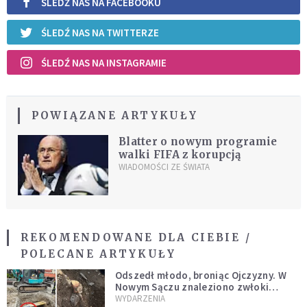
ŚLEDŹ NAS NA FACEBOOKU
ŚLEDŹ NAS NA TWITTERZE
ŚLEDŹ NAS NA INSTAGRAMIE
POWIĄZANE ARTYKUŁY
Blatter o nowym programie
walki FIFA z korupcją
WIADOMOŚCI ZE ŚWIATA
REKOMENDOWANE DLA CIEBIE /
POLECANE ARTYKUŁY
Odszedł młodo, broniąc Ojczyzny. W
Nowym Sączu znaleziono zwłoki
mężczyzny z czasów potopu
WYDARZENIA