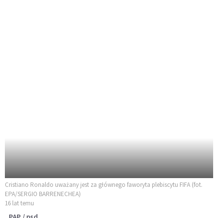
Cristiano Ronaldo uważany jest za głównego faworyta plebiscytu FIFA (fot.
EPA/SERGIO BARRENECHEA)
16 lat temu
PAP / psd