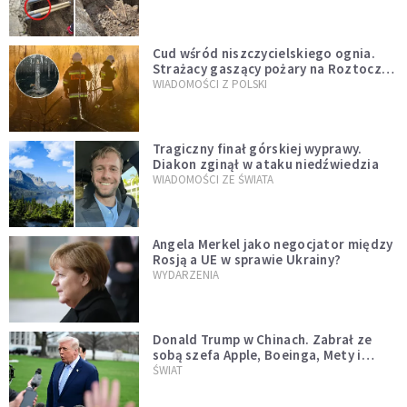
szwedzkiego
Cud wśród niszczycielskiego ognia.
Strażacy gaszący pożary na Roztoczu
opublikowali niezwykłe zdjęcie
WIADOMOŚCI Z POLSKI
Tragiczny finał górskiej wyprawy.
Diakon zginął w ataku niedźwiedzia
WIADOMOŚCI ZE ŚWIATA
Angela Merkel jako negocjator między
Rosją a UE w sprawie Ukrainy?
WYDARZENIA
Donald Trump w Chinach. Zabrał ze
sobą szefa Apple, Boeinga, Mety i
Muska
ŚWIAT