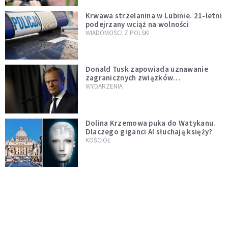
Krwawa strzelanina w Lubinie. 21-letni
podejrzany wciąż na wolności
WIADOMOŚCI Z POLSKI
Donald Tusk zapowiada uznawanie
zagranicznych związków
jednopłciowych. "Państwo oblało ten
WYDARZENIA
test"
Dolina Krzemowa puka do Watykanu.
Dlaczego giganci AI słuchają księży?
KOŚCIÓŁ