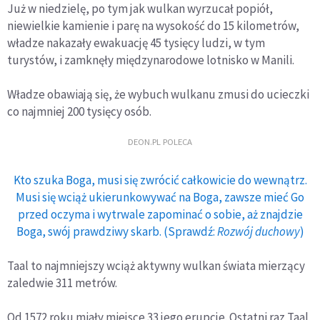
Już w niedzielę, po tym jak wulkan wyrzucał popiół,
niewielkie kamienie i parę na wysokość do 15 kilometrów,
władze nakazały ewakuację 45 tysięcy ludzi, w tym
turystów, i zamknęły międzynarodowe lotnisko w Manili.
Władze obawiają się, że wybuch wulkanu zmusi do ucieczki
co najmniej 200 tysięcy osób.
DEON.PL POLECA
Kto szuka Boga, musi się zwrócić całkowicie do wewnątrz.
Musi się wciąż ukierunkowywać na Boga, zawsze mieć Go
przed oczyma i wytrwale zapominać o sobie, aż znajdzie
Boga, swój prawdziwy skarb. (Sprawdź:
Rozwój duchowy
)
Taal to najmniejszy wciąż aktywny wulkan świata mierzący
zaledwie 311 metrów.
Od 1572 roku miały miejsce 33 jego erupcje. Ostatni raz Taal