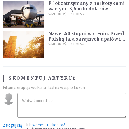
Pilot zatrzymany z narkotykami
wartymi 3,6 mln dolarów.
Śledczy podejrzewają, że latał
WIADOMOŚCI Z POLSKI
pod ich wpływem
Nawet 40 stopni w cieniu. Przed
Polską fala skrajnych upałów i
gwałtowne burze
WIADOMOŚCI Z POLSKI
SKOMENTUJ ARTYKUŁ
Filipiny: erupcja wulkanu Taal na wyspie Luzon
Zaloguj się
lub
skomentuj jako Gość