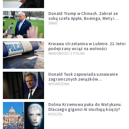
Donald Trump w Chinach. Zabrał ze
sobą szefa Apple, Boeinga, Mety i
Muska
ŚWIAT
Krwawa strzelanina w Lubinie. 21-letni
podejrzany wciąż na wolności
WIADOMOŚCI Z POLSKI
Donald Tusk zapowiada uznawanie
zagranicznych związków
jednopłciowych. "Państwo oblało ten
WYDARZENIA
test"
Dolina Krzemowa puka do Watykanu.
Dlaczego giganci AI słuchają księży?
KOŚCIÓŁ