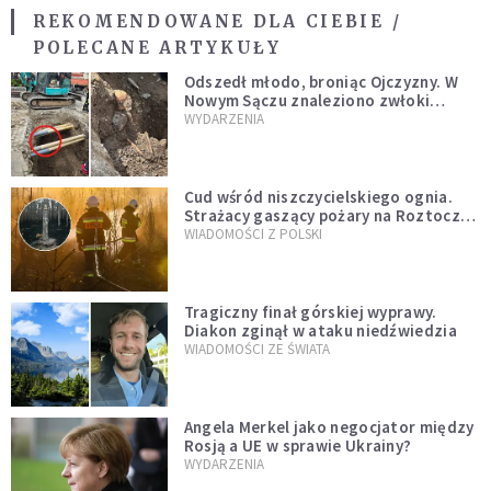
REKOMENDOWANE DLA CIEBIE /
POLECANE ARTYKUŁY
Odszedł młodo, broniąc Ojczyzny. W
Nowym Sączu znaleziono zwłoki
mężczyzny z czasów potopu
WYDARZENIA
szwedzkiego
Cud wśród niszczycielskiego ognia.
Strażacy gaszący pożary na Roztoczu
opublikowali niezwykłe zdjęcie
WIADOMOŚCI Z POLSKI
Tragiczny finał górskiej wyprawy.
Diakon zginął w ataku niedźwiedzia
WIADOMOŚCI ZE ŚWIATA
Angela Merkel jako negocjator między
Rosją a UE w sprawie Ukrainy?
WYDARZENIA