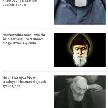
Przełożony kazał mu
opuścić zakon
Niezawodna modlitwa do
św. Szarbela. Po 9 dniach
mogą dziać się cuda
Modlitwa ojca Pio w
trudnych i beznadziejnych
sytuacjach