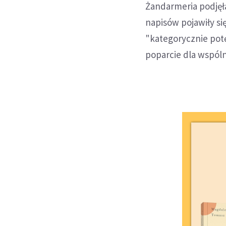
Żandarmeria podjęł
napisów pojawiły si
"kategorycznie potę
poparcie dla wspóln