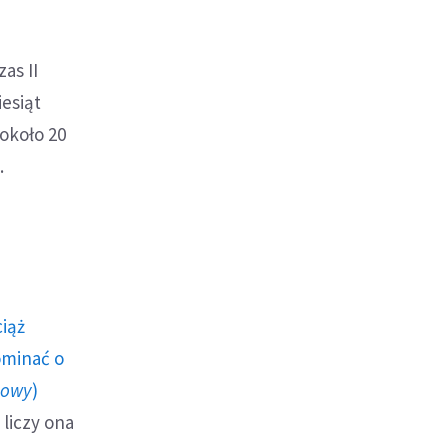
as II
esiąt
około 20
.
ciąż
ominać o
howy
)
liczy ona