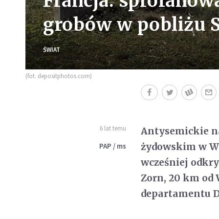
Francja: sprofano
grobów w pobliżu 
ŚWIAT
(fot. depositphotos.com)
6 lat temu
Antysemickie na
żydowskim w Wes
PAP / ms
wcześniej odkry
Zorn, 20 km od
departamentu D