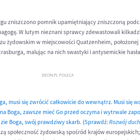
gu zniszczono pomnik upamiętniający zniszczoną podcz
nagogę. W lutym nieznani sprawcy zdewastowali kilkadzi
u żydowskim w miejscowości Quatzenheim, położonej 
asburga, malując na nich swastyki i antysemickie hasła
DEON.PL POLECA
ga, musi się zwrócić całkowicie do wewnątrz. Musi się w
a Boga, zawsze mieć Go przed oczyma i wytrwale zap
dzie Boga, swój prawdziwy skarb. (Sprawdź:
Rozwój duc
szą społeczność żydowską spośród krajów europejskich; 