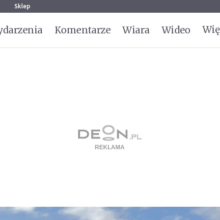
g
Sklep
Wię
darzenia
Komentarze
Wiara
Wideo