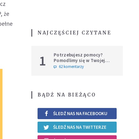
ócz
, że
pełne
NAJCZĘŚCIEJ CZYTANE
Potrzebujesz pomocy?
1
Pomodlimy się w Twojej
intencji
62 komentarzy
BĄDŹ NA BIEŻĄCO
ŚLEDŹ NAS NA FACEBOOKU
ŚLEDŹ NAS NA TWITTERZE