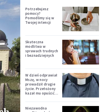
Potrzebujesz
pomocy?
Pomodlimy się w
Twojej intencji
Skuteczna
modlitwa w
sprawach trudnych
i beznadziejnych
W dzień odprawiał
Mszę, w nocy
prowadził drugie
życie. Przełożony
kazał mu opuścić
zakon
Niezawodna