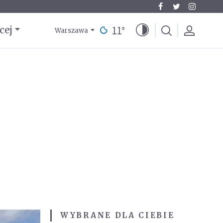
11
°
cej
Warszawa
WYBRANE DLA CIEBIE