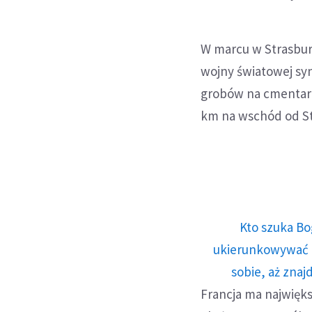
W marcu w Strasbur
wojny światowej sy
grobów na cmentarz
km na wschód od Str
Kto szuka Bo
ukierunkowywać n
sobie, aż znaj
Francja ma najwięk