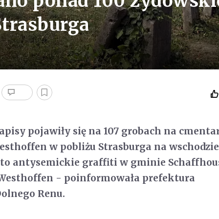
wano ponad 100 żydowski
Strasburga
pisy pojawiły się na 107 grobach na cmenta
thoffen w pobliżu Strasburga na wschodzie 
to antysemickie graffiti w gminie Schaffhou
 Westhoffen - poinformowała prefektura
olnego Renu.