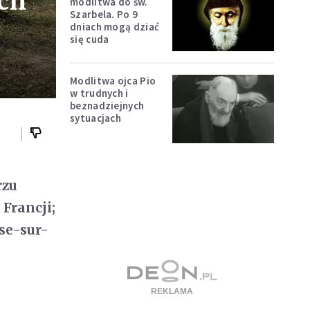
ch
modlitwa do św.
Szarbela. Po 9
dniach mogą dziać
się cuda
Modlitwa ojca Pio
w trudnych i
beznadziejnych
sytuacjach
rzu
Francji;
se-sur-