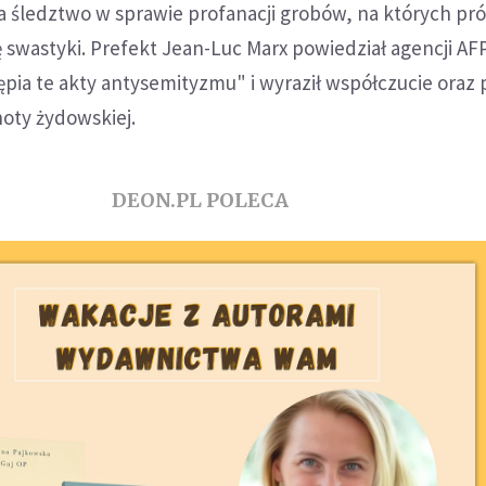
a śledztwo w sprawie profanacji grobów, na których pr
ę swastyki. Prefekt Jean-Luc Marx powiedział agencji AFP
pia te akty antysemityzmu" i wyraził współczucie oraz 
oty żydowskiej.
DEON.PL POLECA