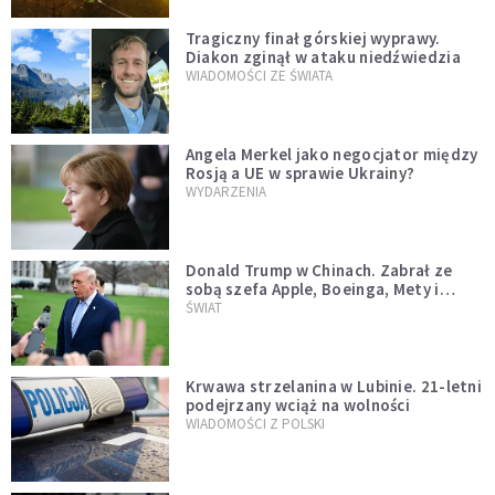
Tragiczny finał górskiej wyprawy.
Diakon zginął w ataku niedźwiedzia
WIADOMOŚCI ZE ŚWIATA
Angela Merkel jako negocjator między
Rosją a UE w sprawie Ukrainy?
WYDARZENIA
Donald Trump w Chinach. Zabrał ze
sobą szefa Apple, Boeinga, Mety i
Muska
ŚWIAT
Krwawa strzelanina w Lubinie. 21-letni
podejrzany wciąż na wolności
WIADOMOŚCI Z POLSKI