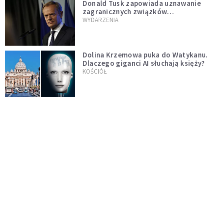
Donald Tusk zapowiada uznawanie
zagranicznych związków
jednopłciowych. "Państwo oblało ten
WYDARZENIA
test"
Dolina Krzemowa puka do Watykanu.
Dlaczego giganci AI słuchają księży?
KOŚCIÓŁ