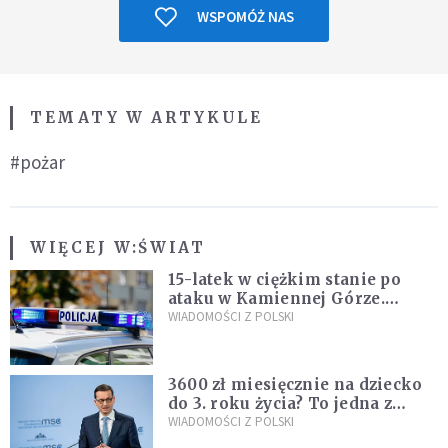
WSPOMÓŻ NAS
TEMATY W ARTYKULE
#pożar
WIĘCEJ W:
ŚWIAT
15-latek w ciężkim stanie po
ataku w Kamiennej Górze.
Policja zatrzymała dwóch
WIADOMOŚCI Z POLSKI
nastolatków
3600 zł miesięcznie na dziecko
do 3. roku życia? To jedna z
propozycji programu "Rozwój
WIADOMOŚCI Z POLSKI
Plus"