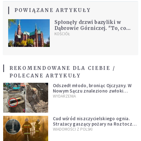
POWIĄZANE ARTYKUŁY
Spłonęły drzwi bazyliki w
Dąbrowie Górniczej. "To, co
się wydarzyło, jest bardzo
KOŚCIÓŁ
przykre"
REKOMENDOWANE DLA CIEBIE /
POLECANE ARTYKUŁY
Odszedł młodo, broniąc Ojczyzny. W
Nowym Sączu znaleziono zwłoki
mężczyzny z czasów potopu
WYDARZENIA
szwedzkiego
Cud wśród niszczycielskiego ognia.
Strażacy gaszący pożary na Roztoczu
opublikowali niezwykłe zdjęcie
WIADOMOŚCI Z POLSKI