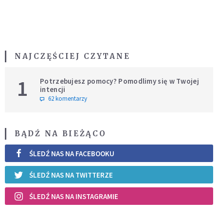
NAJCZĘŚCIEJ CZYTANE
1
Potrzebujesz pomocy? Pomodlimy się w Twojej
intencji
62 komentarzy
BĄDŹ NA BIEŻĄCO
ŚLEDŹ NAS NA FACEBOOKU
ŚLEDŹ NAS NA TWITTERZE
ŚLEDŹ NAS NA INSTAGRAMIE