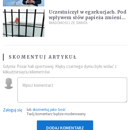
Uczestniczył w egzekucjach. Pod
wpływem słów papieża zmienił
zdanie
WIADOMOŚCI ZE ŚWIATA
SKOMENTUJ ARTYKUŁ
Gdynia: Pożar hali sportowej. Kłęby czarnego dymu było widać z
kilkudziesięciu kilometrów
Zaloguj się
lub
skomentuj jako Gość
Twój komentarz będzie moderowany
DODAJ KOMENTARZ