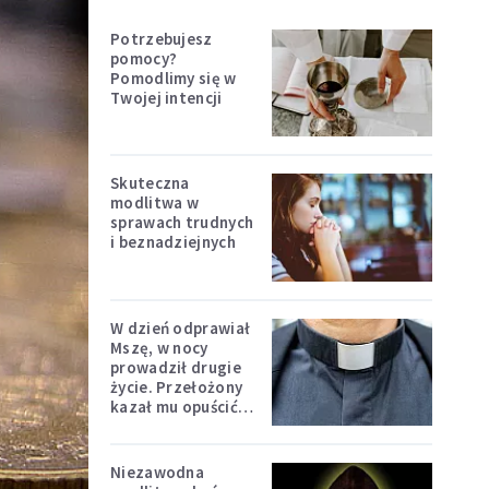
Potrzebujesz
pomocy?
Pomodlimy się w
Twojej intencji
Skuteczna
modlitwa w
sprawach trudnych
i beznadziejnych
W dzień odprawiał
Mszę, w nocy
prowadził drugie
życie. Przełożony
kazał mu opuścić
zakon
Niezawodna