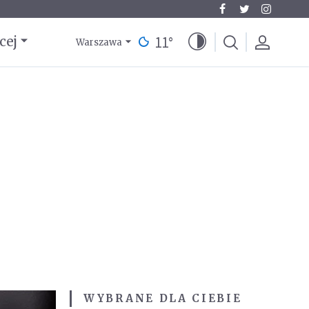
11
°
cej
Warszawa
WYBRANE DLA CIEBIE