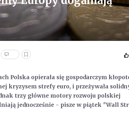
emy Europy doganiają
ach Polska opierała się gospodarczym kłopo
ej kryzysem strefy euro, i przeżywała solidn
ednak trzy główne motory rozwoju polskiej
niają jednocześnie - pisze w piątek "Wall Str