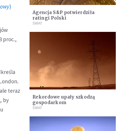
howy
)
Agencja S&P potwierdziła
ratingi Polski
ŚWIAT
ojów
 proc.,
dkreśla
 London.
ale teraz
Rekordowe upały szkodzą
, by
gospodarkom
ŚWIAT
mu