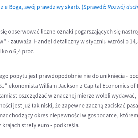
dzie Boga, swój prawdziwy skarb. (Sprawdź:
Rozwój duc
się obserwować liczne oznaki pogarszających się nastr
 - zauważa. Handel detaliczny w styczniu wzrósł o 14,3
lko o 6,4 proc.
o popytu jest prawdopodobnie nie do uniknięcia - po
J" ekonomista William Jackson z Capital Economics of
zamiast oszczędzać w znacznej mierze woleli wydawać, 
ości jest już tak niski, że zapewne zaczną zaciskać pasa
 nadchodzący okres niepewności w gospodarce, które
krajach strefy euro - podkreśla.