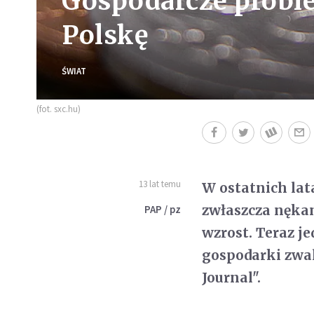
Gospodarcze probl
Polskę
ŚWIAT
(fot. sxc.hu)
13 lat temu
W ostatnich lat
zwłaszcza nękan
PAP / pz
wzrost. Teraz j
gospodarki zwal
Journal".