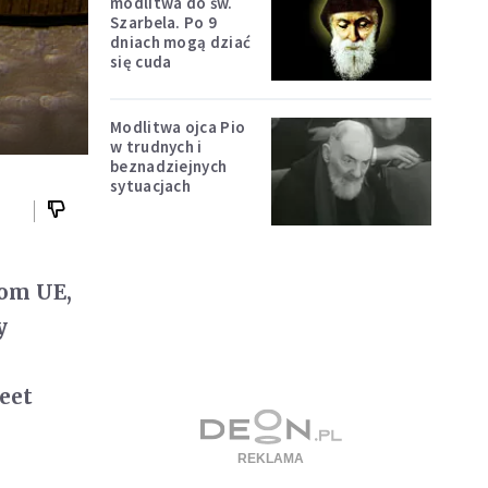
modlitwa do św.
Szarbela. Po 9
dniach mogą dziać
się cuda
Modlitwa ojca Pio
w trudnych i
beznadziejnych
sytuacjach
tom UE,
y
eet