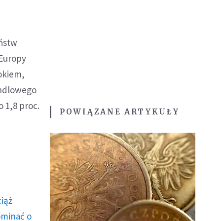
aństw
 Europy
rokiem,
andlowego
o 1,8 proc.
POWIĄZANE ARTYKUŁY
ciąż
ominać o