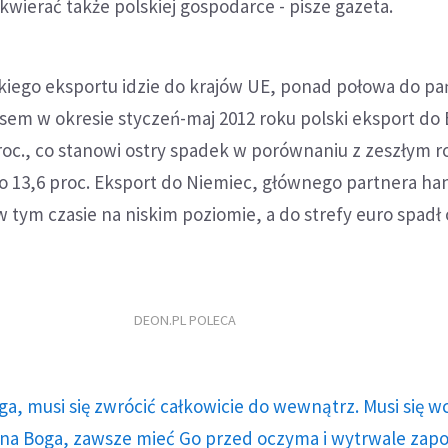
kwierać także polskiej gospodarce - pisze gazeta.
skiego eksportu idzie do krajów UE, ponad połowa do p
sem w okresie styczeń-maj 2012 roku polski eksport do
proc., co stanowi ostry spadek w porównaniu z zeszłym 
 o 13,6 proc. Eksport do Niemiec, głównego partnera h
w tym czasie na niskim poziomie, a do strefy euro spadł 
DEON.PL POLECA
ga, musi się zwrócić całkowicie do wewnątrz. Musi się w
a Boga, zawsze mieć Go przed oczyma i wytrwale zap