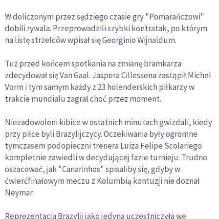
W doliczonym przez sędziego czasie gry "Pomarańczowi"
dobili rywala. Przeprowadzili szybki kontratak, po którym
na listę strzelców wpisał się Georginio Wijnaldum.
Tuż przed końcem spotkania na zmianę bramkarza
zdecydował się Van Gaal. Jaspera Cillessena zastąpił Michel
Vorm i tym samym każdy z 23 holenderskich piłkarzy w
trakcie mundialu zagrał choć przez moment.
Niezadowoleni kibice w ostatnich minutach gwizdali, kiedy
przy piłce byli Brazylijczycy. Oczekiwania były ogromne
tymczasem podopieczni trenera Luiza Felipe Scolariego
kompletnie zawiedli w decydującej fazie turnieju. Trudno
oszacować, jak "Canarinhos" spisaliby się, gdyby w
ćwierćfinałowym meczu z Kolumbią kontuzji nie doznał
Neymar.
Reprezentacja Brazylii jako jedyna uczestniczyła we