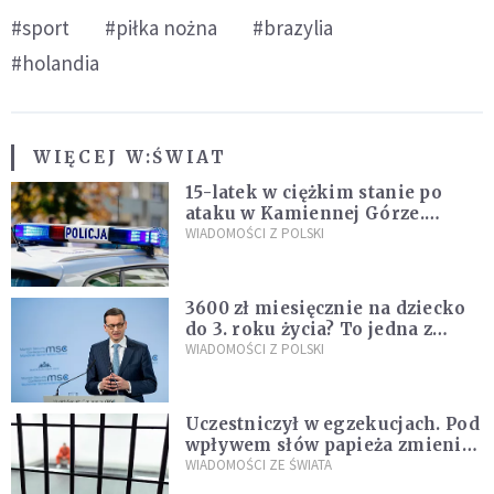
#sport
#piłka nożna
#brazylia
#holandia
WIĘCEJ W:
ŚWIAT
15-latek w ciężkim stanie po
ataku w Kamiennej Górze.
Policja zatrzymała dwóch
WIADOMOŚCI Z POLSKI
nastolatków
3600 zł miesięcznie na dziecko
do 3. roku życia? To jedna z
propozycji programu "Rozwój
WIADOMOŚCI Z POLSKI
Plus"
Uczestniczył w egzekucjach. Pod
wpływem słów papieża zmienił
zdanie
WIADOMOŚCI ZE ŚWIATA