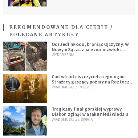
REKOMENDOWANE DLA CIEBIE /
POLECANE ARTYKUŁY
Odszedł młodo, broniąc Ojczyzny. W
Nowym Sączu znaleziono zwłoki
mężczyzny z czasów potopu
WYDARZENIA
szwedzkiego
Cud wśród niszczycielskiego ognia.
Strażacy gaszący pożary na Roztoczu
opublikowali niezwykłe zdjęcie
WIADOMOŚCI Z POLSKI
Tragiczny finał górskiej wyprawy.
Diakon zginął w ataku niedźwiedzia
WIADOMOŚCI ZE ŚWIATA