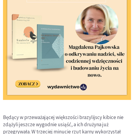
Będący w przeważającej większości brazylijscy kibice nie
zdążyli jeszcze wygodnie usiąść, a ich drużyna już
przegrywała. W trzeciej minucie rzut karny wykorzystał