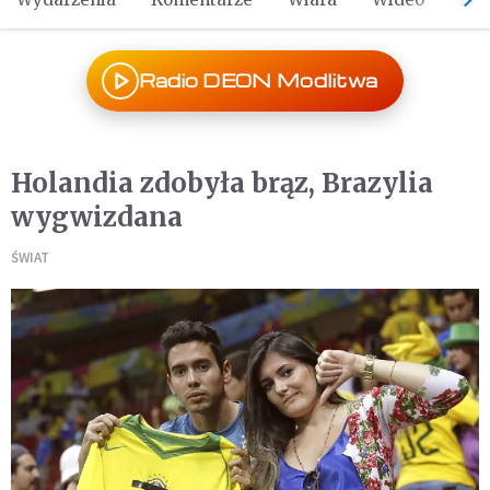
Radio DEON Modlitwa
Holandia zdobyła brąz, Brazylia
wygwizdana
ŚWIAT