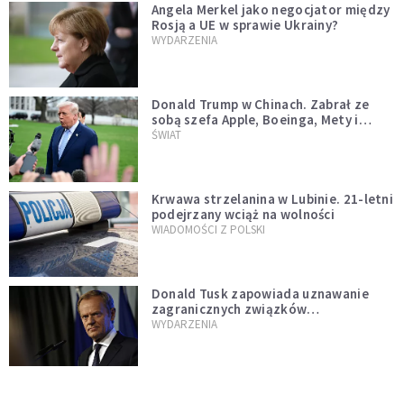
Angela Merkel jako negocjator między
Rosją a UE w sprawie Ukrainy?
WYDARZENIA
Donald Trump w Chinach. Zabrał ze
sobą szefa Apple, Boeinga, Mety i
Muska
ŚWIAT
Krwawa strzelanina w Lubinie. 21-letni
podejrzany wciąż na wolności
WIADOMOŚCI Z POLSKI
Donald Tusk zapowiada uznawanie
zagranicznych związków
jednopłciowych. "Państwo oblało ten
WYDARZENIA
test"
Dolina Krzemowa puka do Watykanu.
Dlaczego giganci AI słuchają księży?