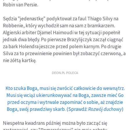
Robin van Persie.
Sędzia "jedenastkę" podyktował za faul Thiago Silvy na
Robbenie, który wychodził sam na sam z bramkarzem.
Algierski arbiter Djamel Haimoudi w tej sytuacji popełnił
jednak dwa błędy. Po pierwsze Brazylijczyk zaczął ciągnąć
za bark Holendra jeszcze przed polem karnym. Po drugie
Silva za to przewinienie powinien był zobaczyć czerwoną, a
nie żółtą kartkę.
DEON.PL POLECA
Kto szuka Boga, musi się zwrócić całkowicie do wewnątrz.
Musi się wciąż ukierunkowywać na Boga, zawsze mieć Go
przed oczyma i wytrwale zapominać o sobie, aż znajdzie
Boga, swój prawdziwy skarb. (Sprawdź:
Rozwój duchowy
)
Niespełna kwadrans później można było zacząć się
zastanawiać, czy "Pomarańczowi" nie mają ochoty