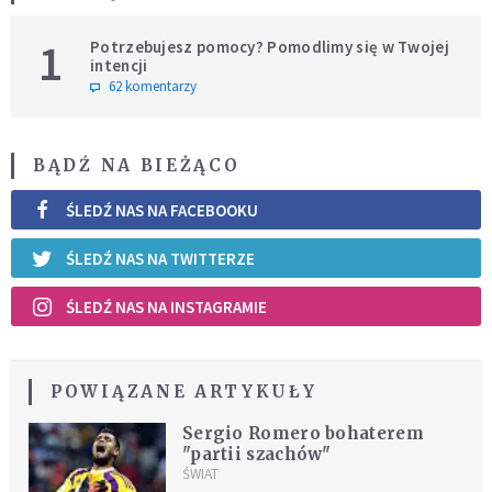
1
Potrzebujesz pomocy? Pomodlimy się w Twojej
intencji
62 komentarzy
BĄDŹ NA BIEŻĄCO
ŚLEDŹ NAS NA FACEBOOKU
ŚLEDŹ NAS NA TWITTERZE
ŚLEDŹ NAS NA INSTAGRAMIE
POWIĄZANE ARTYKUŁY
Sergio Romero bohaterem
"partii szachów"
ŚWIAT