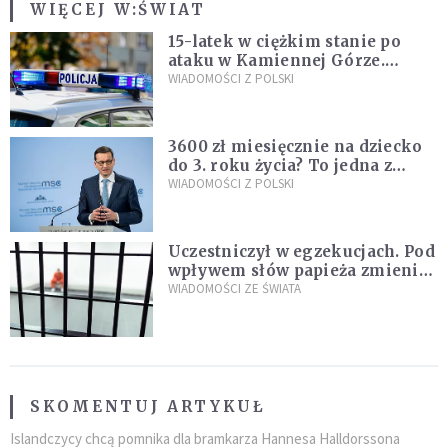
WIĘCEJ W:
ŚWIAT
15-latek w ciężkim stanie po
ataku w Kamiennej Górze.
Policja zatrzymała dwóch
WIADOMOŚCI Z POLSKI
nastolatków
3600 zł miesięcznie na dziecko
do 3. roku życia? To jedna z
propozycji programu "Rozwój
WIADOMOŚCI Z POLSKI
Plus"
Uczestniczył w egzekucjach. Pod
wpływem słów papieża zmienił
zdanie
WIADOMOŚCI ZE ŚWIATA
SKOMENTUJ ARTYKUŁ
Islandczycy chcą pomnika dla bramkarza Hannesa Halldorssona