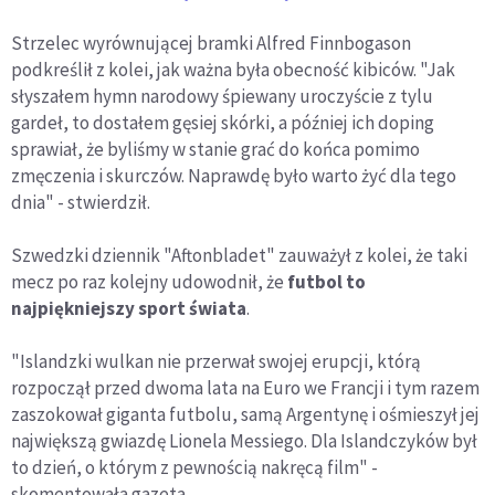
Strzelec wyrównującej bramki Alfred Finnbogason
podkreślił z kolei, jak ważna była obecność kibiców. "Jak
słyszałem hymn narodowy śpiewany uroczyście z tylu
gardeł, to dostałem gęsiej skórki, a później ich doping
sprawiał, że byliśmy w stanie grać do końca pomimo
zmęczenia i skurczów. Naprawdę było warto żyć dla tego
dnia" - stwierdził.
Szwedzki dziennik "Aftonbladet" zauważył z kolei, że taki
mecz po raz kolejny udowodnił, że
futbol to
najpiękniejszy sport świata
.
"Islandzki wulkan nie przerwał swojej erupcji, którą
rozpoczął przed dwoma lata na Euro we Francji i tym razem
zaszokował giganta futbolu, samą Argentynę i ośmieszył jej
największą gwiazdę Lionela Messiego. Dla Islandczyków był
to dzień, o którym z pewnością nakręcą film" -
skomentowała gazeta.