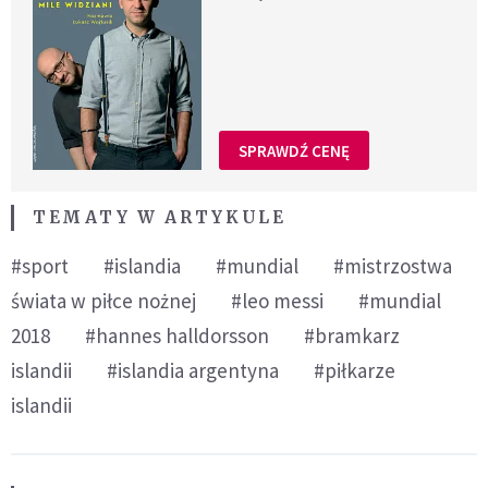
SPRAWDŹ CENĘ
TEMATY W ARTYKULE
#sport
#islandia
#mundial
#mistrzostwa
świata w piłce nożnej
#leo messi
#mundial
2018
#hannes halldorsson
#bramkarz
islandii
#islandia argentyna
#piłkarze
islandii