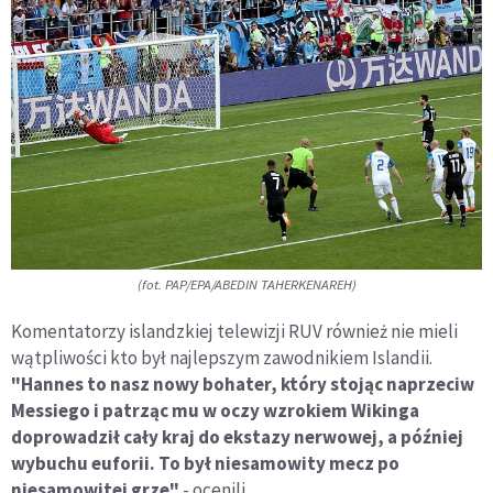
(fot. PAP/EPA/ABEDIN TAHERKENAREH)
Komentatorzy islandzkiej telewizji RUV również nie mieli
wątpliwości kto był najlepszym zawodnikiem Islandii.
"Hannes to nasz nowy bohater, który stojąc naprzeciw
Messiego i patrząc mu w oczy wzrokiem Wikinga
doprowadził cały kraj do ekstazy nerwowej, a później
wybuchu euforii. To był niesamowity mecz po
niesamowitej grze"
- ocenili.