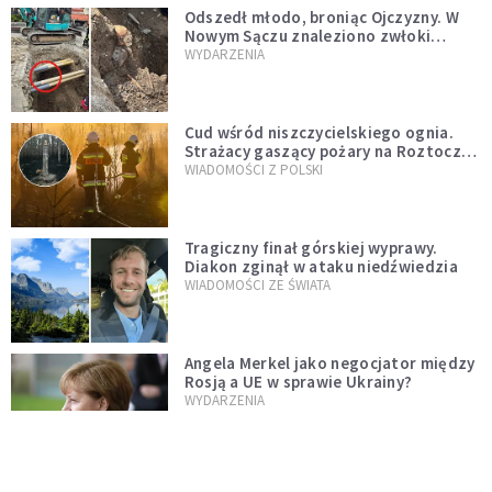
Odszedł młodo, broniąc Ojczyzny. W
Nowym Sączu znaleziono zwłoki
mężczyzny z czasów potopu
WYDARZENIA
szwedzkiego
Cud wśród niszczycielskiego ognia.
Strażacy gaszący pożary na Roztoczu
opublikowali niezwykłe zdjęcie
WIADOMOŚCI Z POLSKI
Tragiczny finał górskiej wyprawy.
Diakon zginął w ataku niedźwiedzia
WIADOMOŚCI ZE ŚWIATA
Angela Merkel jako negocjator między
Rosją a UE w sprawie Ukrainy?
WYDARZENIA
Donald Trump w Chinach. Zabrał ze