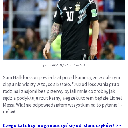
(fot. PAP/EPA/Felipe Trueba)
Sam Halldorsson powiedział przed kamerą, że w dalszym
ciągu nie wierzy w to, co się stało. "Już od losowania grup
rodzina i znajomi bez przerwy pytali mnie co zrobię, jak
sędzia podyktuje rzut karny, a egzekutorem będzie Lionel
Messi. Właśnie odpowiedziałem wszystkim na to pytanie" -
mówił.
Czego katolicy mogą nauczyć się od Islandczyków? >>