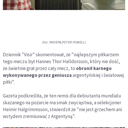
(fot. PAP/EPA/PETER POWELL)
Dziennik "Visir" skomentował, że "najlepszym piłkarzem
tego meczu był Hannes Thor Halldorsson, który nie dość,
że świetnie grał przez cały mecz, to
obronił karnego
wykonywanego przez geniusza
argentyńskiej i światowej
piłki".
Gazeta podkreśliła, że ten remis dla debiutanta mundialu
skazanego na pożarcie ma smak zwycięstwa, a selekcjoner
Heimir Halgrimmsson, stwierdził że "nie jest grzechem ani
wstydem zremisować z Argentyną".