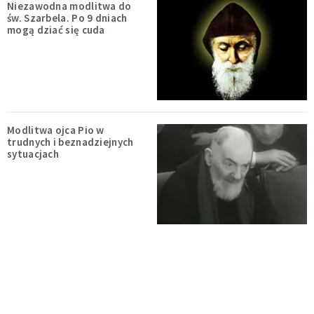
Niezawodna modlitwa do
św. Szarbela. Po 9 dniach
mogą dziać się cuda
Modlitwa ojca Pio w
trudnych i beznadziejnych
sytuacjach