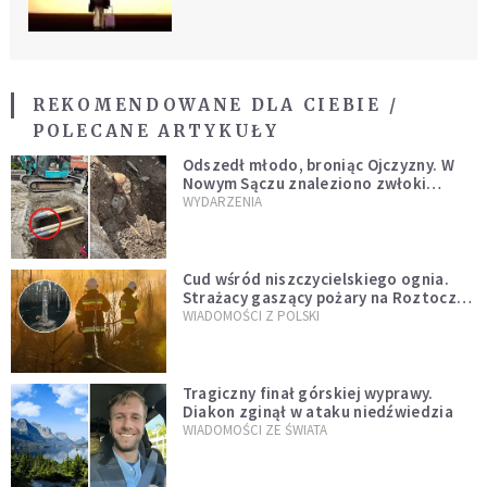
REKOMENDOWANE DLA CIEBIE /
POLECANE ARTYKUŁY
Odszedł młodo, broniąc Ojczyzny. W
Nowym Sączu znaleziono zwłoki
mężczyzny z czasów potopu
WYDARZENIA
szwedzkiego
Cud wśród niszczycielskiego ognia.
Strażacy gaszący pożary na Roztoczu
opublikowali niezwykłe zdjęcie
WIADOMOŚCI Z POLSKI
Tragiczny finał górskiej wyprawy.
Diakon zginął w ataku niedźwiedzia
WIADOMOŚCI ZE ŚWIATA