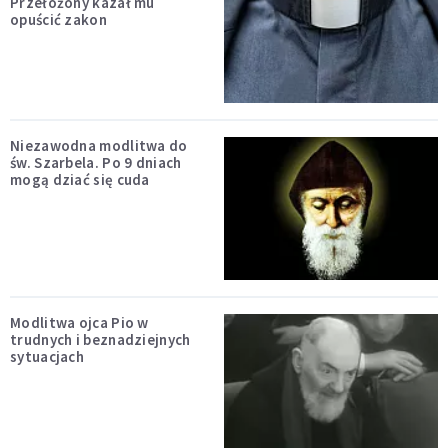
Przełożony kazał mu
opuścić zakon
Niezawodna modlitwa do
św. Szarbela. Po 9 dniach
mogą dziać się cuda
Modlitwa ojca Pio w
trudnych i beznadziejnych
sytuacjach