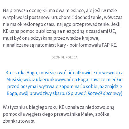
Na pierwszą ocenę KE ma dwa miesiące, ale jeśli w razie
wątpliwości postanowi uruchomić dochodzenie, wówczas
nie ma określonego czasu na jego przeprowadzenie. Jeśli
KE uzna pomoc publiczną za niezgodną z zasadami UE,
musi być ona odzyskana przez władze krajowe,
nienaliczane są natomiast kary - poinformowała PAP KE.
DEON.PL POLECA
Kto szuka Boga, musi się zwrócić całkowicie do wewnątrz.
Musi się wciąż ukierunkowywać na Boga, zawsze mieć Go
przed oczyma i wytrwale zapominać o sobie, aż znajdzie
Boga, swój prawdziwy skarb. (Sprawdź:
Rozwój duchowy
)
W styczniu ubiegłego roku KE uznała za niedozwoloną
pomoc dla węgierskiego przewoźnika Malev, spółka
zbankrutowała.