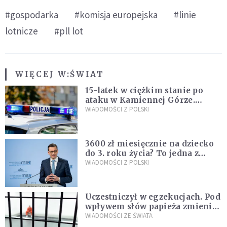
#gospodarka
#komisja europejska
#linie
lotnicze
#pll lot
WIĘCEJ W:
ŚWIAT
15-latek w ciężkim stanie po
ataku w Kamiennej Górze.
Policja zatrzymała dwóch
WIADOMOŚCI Z POLSKI
nastolatków
3600 zł miesięcznie na dziecko
do 3. roku życia? To jedna z
propozycji programu "Rozwój
WIADOMOŚCI Z POLSKI
Plus"
Uczestniczył w egzekucjach. Pod
wpływem słów papieża zmienił
zdanie
WIADOMOŚCI ZE ŚWIATA