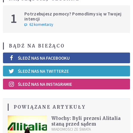
1
Potrzebujesz pomocy? Pomodlimy się w Twojej
intencji
62 komentarzy
BĄDŹ NA BIEŻĄCO
ŚLEDŹ NAS NA FACEBOOKU
ŚLEDŹ NAS NA TWITTERZE
ŚLEDŹ NAS NA INSTAGRAMIE
POWIĄZANE ARTYKUŁY
Włochy: Byli prezesi Alitalia
staną przed sądem
WIADOMOŚCI ZE ŚWIATA