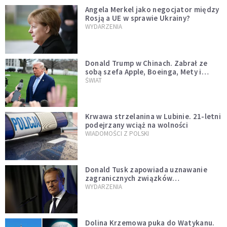
Angela Merkel jako negocjator między
Rosją a UE w sprawie Ukrainy?
WYDARZENIA
Donald Trump w Chinach. Zabrał ze
sobą szefa Apple, Boeinga, Mety i
Muska
ŚWIAT
Krwawa strzelanina w Lubinie. 21-letni
podejrzany wciąż na wolności
WIADOMOŚCI Z POLSKI
Donald Tusk zapowiada uznawanie
zagranicznych związków
jednopłciowych. "Państwo oblało ten
WYDARZENIA
test"
Dolina Krzemowa puka do Watykanu.