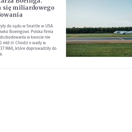
arża Boeinga.
się miliardowego
dowania
yły do sądu w Seattle w USA
wko Boeingowi. Polska firma
odszkodowania w kwocie nie
 1 mld zł. Chodzi o wady w
37 MAX, które doprowadziły do
a.