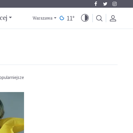
11
°
cej
Warszawa
opularniejsze