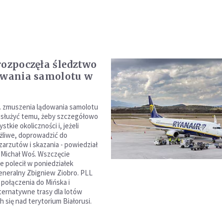
rozpoczęła śledztwo
owania samolotu w
. zmuszenia lądowania samolotu
 służyć temu, żeby szczegółowo
stkie okoliczności i, jeżeli
żliwe, doprowadzić do
zarzutów i skazania - powiedział
Michał Woś. Wszczęcie
 polecił w poniedziałek
eneralny Zbigniew Ziobro. PLL
 połączenia do Mińska i
ternatywne trasy dla lotów
 się nad terytorium Białorusi.