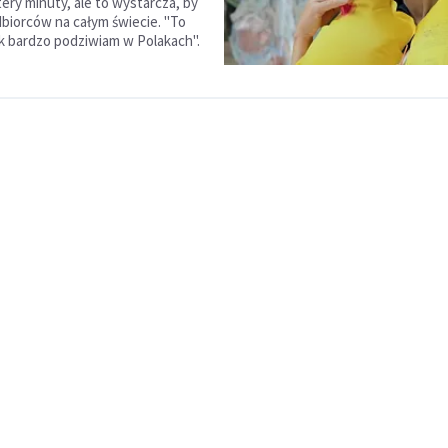
ery minuty, ale to wystarcza, by
biorców na całym świecie. "To
tak bardzo podziwiam w Polakach".