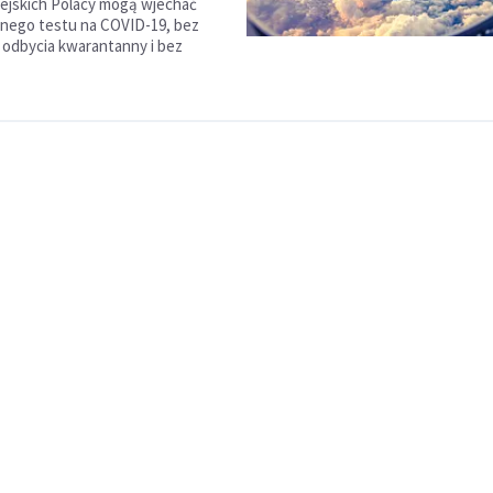
ejskich Polacy mogą wjechać
nego testu na COVID-19, bez
 odbycia kwarantanny i bez