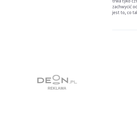
trwa tyko czt
zachwycić od
jest to, co 