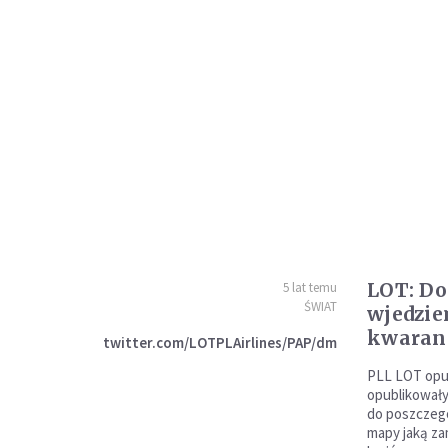
LOT: Do
5 lat temu
ŚWIAT
wjedzie
kwarant
twitter.com/LOTPLAirlines/PAP/dm
PLL LOT opu
opublikowały
do poszczegó
mapy jaką za