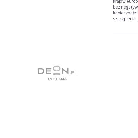
krajów europ
bez negatyw
konieczności
szczepienia.