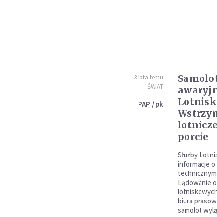
Samolo
3 lata temu
ŚWIAT
awaryjn
Lotnisk
PAP / pk
Wstrzy
lotnicz
porcie
Służby Lotni
informacje o
technicznym 
Lądowanie od
lotniskowych
biura prasow
samolot wylą