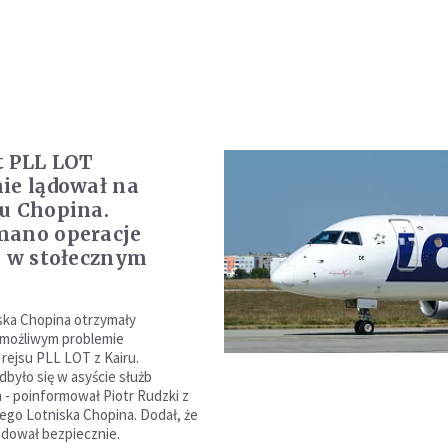
t PLL LOT
ie lądował na
u Chopina.
mano operacje
e w stołecznym
ska Chopina otrzymały
 możliwym problemie
rejsu PLL LOT z Kairu.
było się w asyście służb
 - poinformował Piotr Rudzki z
ego Lotniska Chopina. Dodał, że
dował bezpiecznie.