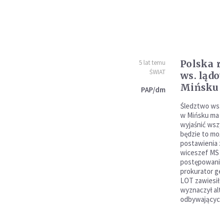
Polska 
5 lat temu
ŚWIAT
ws. ląd
Mińsku
PAP/dm
Śledztwo ws
w Mińsku ma
wyjaśnić wszy
będzie to mo
postawienia 
wiceszef MS 
postępowanie
prokurator g
LOT zawiesił
wyznaczył al
odbywających