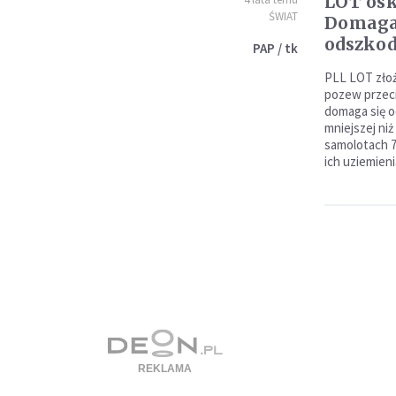
LOT osk
ŚWIAT
Domaga 
odszko
PAP / tk
PLL LOT złoż
pozew przeci
domaga się 
mniejszej niż
samolotach 7
ich uziemieni