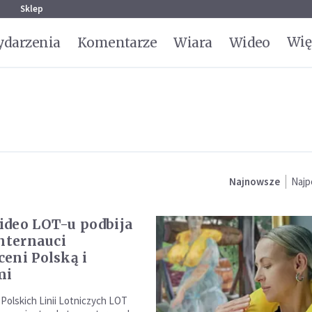
g
Sklep
Wię
darzenia
Komentarze
Wiara
Wideo
Najnowsze
Najp
deo LOT-u podbija
Internauci
eni Polską i
mi
 Polskich Linii Lotniczych LOT