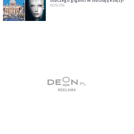
Dlaczego giganci AI słuchają księży?
KOŚCIÓŁ