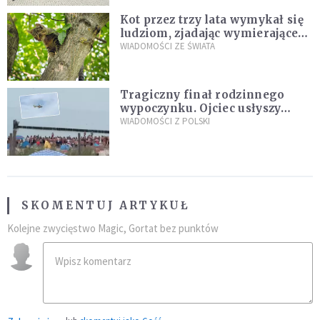
Kot przez trzy lata wymykał się
ludziom, zjadając wymierające
kaczki. W końcu popełnił
WIADOMOŚCI ZE ŚWIATA
fatalny błąd
Tragiczny finał rodzinnego
wypoczynku. Ojciec usłyszy
zarzuty
WIADOMOŚCI Z POLSKI
SKOMENTUJ ARTYKUŁ
Kolejne zwycięstwo Magic, Gortat bez punktów