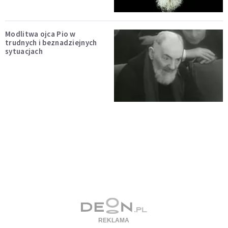
Modlitwa ojca Pio w
trudnych i beznadziejnych
sytuacjach