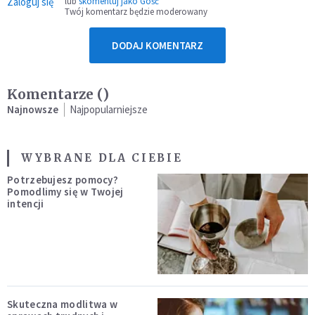
Zaloguj się
lub
skomentuj jako Gość
Twój komentarz będzie moderowany
DODAJ KOMENTARZ
Komentarze (
)
Najnowsze
Najpopularniejsze
WYBRANE DLA CIEBIE
Potrzebujesz pomocy?
Pomodlimy się w Twojej
intencji
Skuteczna modlitwa w