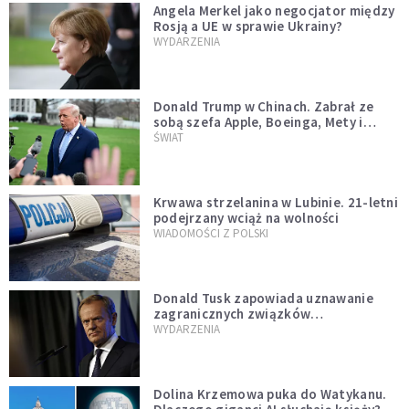
Angela Merkel jako negocjator między
Rosją a UE w sprawie Ukrainy?
WYDARZENIA
Donald Trump w Chinach. Zabrał ze
sobą szefa Apple, Boeinga, Mety i
Muska
ŚWIAT
Krwawa strzelanina w Lubinie. 21-letni
podejrzany wciąż na wolności
WIADOMOŚCI Z POLSKI
Donald Tusk zapowiada uznawanie
zagranicznych związków
jednopłciowych. "Państwo oblało ten
WYDARZENIA
test"
Dolina Krzemowa puka do Watykanu.