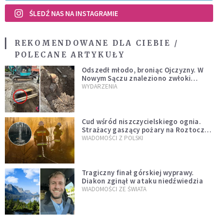
ŚLEDŹ NAS NA INSTAGRAMIE
REKOMENDOWANE DLA CIEBIE /
POLECANE ARTYKUŁY
Odszedł młodo, broniąc Ojczyzny. W
Nowym Sączu znaleziono zwłoki
mężczyzny z czasów potopu
WYDARZENIA
szwedzkiego
Cud wśród niszczycielskiego ognia.
Strażacy gaszący pożary na Roztoczu
opublikowali niezwykłe zdjęcie
WIADOMOŚCI Z POLSKI
Tragiczny finał górskiej wyprawy.
Diakon zginął w ataku niedźwiedzia
WIADOMOŚCI ZE ŚWIATA