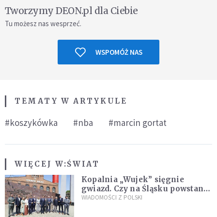
Tworzymy DEON.pl dla Ciebie
Tu możesz nas wesprzeć.
WSPOMÓŻ NAS
TEMATY W ARTYKULE
#koszykówka
#nba
#marcin gortat
WIĘCEJ W:
ŚWIAT
Kopalnia „Wujek” sięgnie
gwiazd. Czy na Śląsku powstanie
„Dolina Krzemowa”?
WIADOMOŚCI Z POLSKI