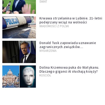
Muska
ŚWIAT
Krwawa strzelanina w Lubinie. 21-letni
podejrzany wciąż na wolności
WIADOMOŚCI Z POLSKI
Donald Tusk zapowiada uznawanie
zagranicznych związków
jednopłciowych. "Państwo oblało ten
WYDARZENIA
test"
Dolina Krzemowa puka do Watykanu.
Dlaczego giganci AI słuchają księży?
KOŚCIÓŁ