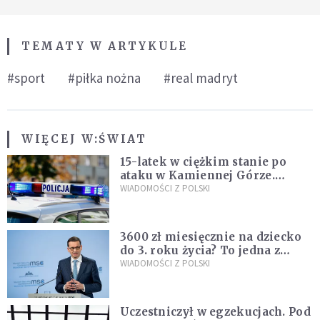
TEMATY W ARTYKULE
#sport
#piłka nożna
#real madryt
WIĘCEJ W:
ŚWIAT
15-latek w ciężkim stanie po
ataku w Kamiennej Górze.
Policja zatrzymała dwóch
WIADOMOŚCI Z POLSKI
nastolatków
3600 zł miesięcznie na dziecko
do 3. roku życia? To jedna z
propozycji programu "Rozwój
WIADOMOŚCI Z POLSKI
Plus"
Uczestniczył w egzekucjach. Pod