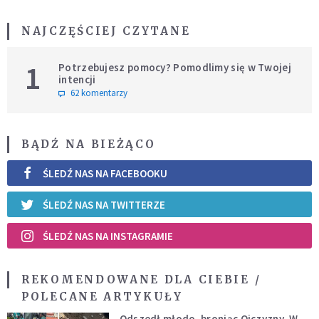
NAJCZĘŚCIEJ CZYTANE
1
Potrzebujesz pomocy? Pomodlimy się w Twojej
intencji
62 komentarzy
BĄDŹ NA BIEŻĄCO
ŚLEDŹ NAS NA FACEBOOKU
ŚLEDŹ NAS NA TWITTERZE
ŚLEDŹ NAS NA INSTAGRAMIE
REKOMENDOWANE DLA CIEBIE /
POLECANE ARTYKUŁY
Odszedł młodo, broniąc Ojczyzny. W