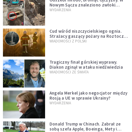
Nowym Sączu znaleziono zwłoki
mężczyzny z czasów potopu
WYDARZENIA
szwedzkiego
Cud wśród niszczycielskiego ognia.
Strażacy gaszący pożary na Roztoczu
opublikowali niezwykłe zdjęcie
WIADOMOŚCI Z POLSKI
Tragiczny finał górskiej wyprawy.
Diakon zginął w ataku niedźwiedzia
WIADOMOŚCI ZE ŚWIATA
Angela Merkel jako negocjator między
Rosją a UE w sprawie Ukrainy?
WYDARZENIA
Donald Trump w Chinach. Zabrał ze
sobą szefa Apple, Boeinga, Mety i