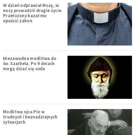
W dzień odprawiał Mszę, w
nocy prowadził drugie życie.
Przełożony kazał mu
opuścić zakon
Niezawodna modlitwa do
św. Szarbela. Po 9 dniach
mogą dziać się cuda
Modlitwa ojca Pio w
trudnych i beznadziejnych
sytuacjach