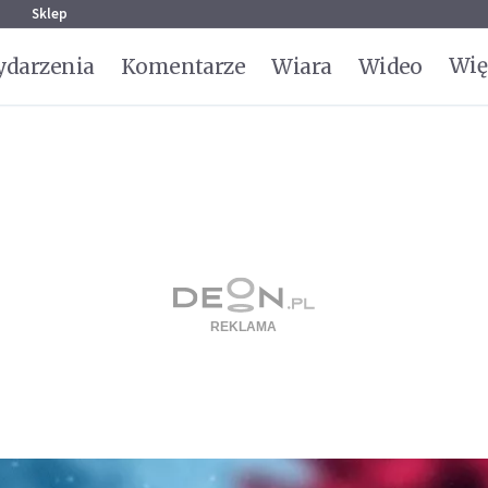
g
Sklep
Wię
darzenia
Komentarze
Wiara
Wideo