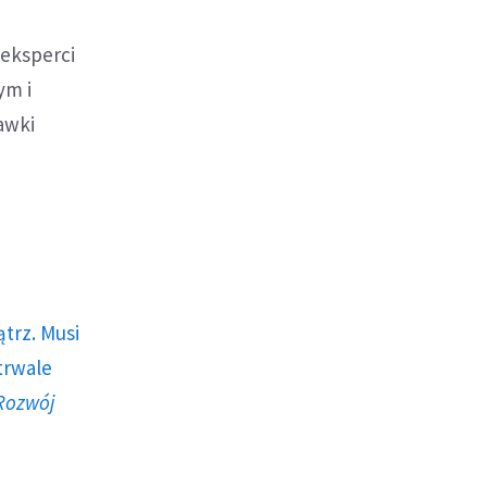
 eksperci
ym i
awki
trz. Musi
trwale
Rozwój