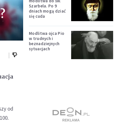
modlitwa do św.
Szarbela. Po 9
e?
dniach mogą dziać
się cuda
Modlitwa ojca Pio
w trudnych i
beznadziejnych
sytuacjach
uacja
szy od
100.