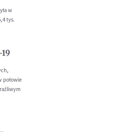
yła w
4 tys.
-19
ych,
w połowie
araźliwym