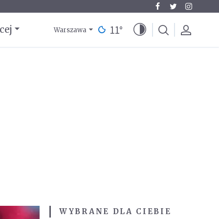
11
°
cej
Warszawa
WYBRANE DLA CIEBIE