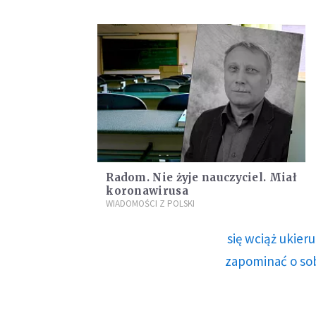
Radom. Nie żyje nauczyciel. Miał
koronawirusa
WIADOMOŚCI Z POLSKI
się wciąż ukie
zapominać o sob