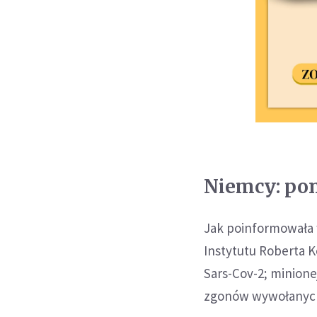
Niemcy: pon
Jak poinformowała w
Instytutu Roberta 
Sars-Cov-2; minione
zgonów wywołanych