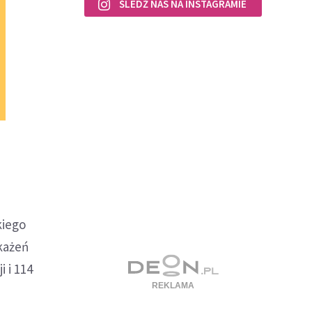
ŚLEDŹ NAS NA INSTAGRAMIE
kiego
każeń
 i 114