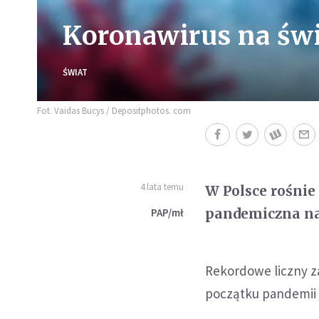
Koronawirus na świ
ŚWIAT
Fot. Vaidas Bucys / Depositphotos. com
4 lata temu
W Polsce rośnie
pandemiczna na
PAP/mł
Rekordowe liczny za
początku pandemii 