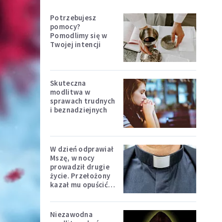
Potrzebujesz
pomocy?
Pomodlimy się w
Twojej intencji
Skuteczna
modlitwa w
sprawach trudnych
i beznadziejnych
W dzień odprawiał
Mszę, w nocy
prowadził drugie
życie. Przełożony
kazał mu opuścić
zakon
Niezawodna