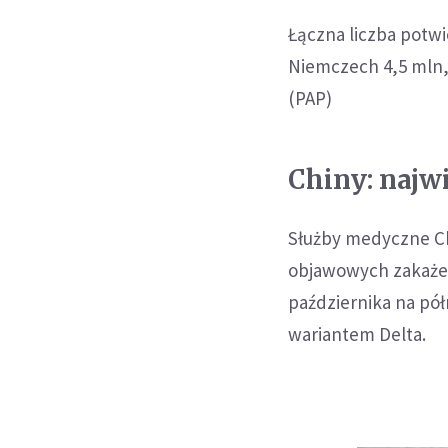
Łączna liczba potw
Niemczech 4,5 mln, 
(PAP)
Chiny: najw
Służby medyczne Ch
objawowych zakażeń
października na pół
wariantem Delta.