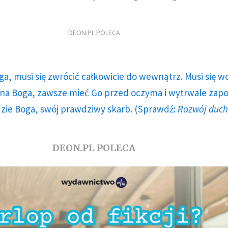
DEON.PL POLECA
ga, musi się zwrócić całkowicie do wewnątrz. Musi się w
a Boga, zawsze mieć Go przed oczyma i wytrwale zap
dzie Boga, swój prawdziwy skarb. (Sprawdź:
Rozwój duc
DEON.PL POLECA