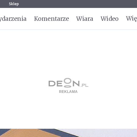
g
Sklep
Wię
darzenia
Komentarze
Wiara
Wideo