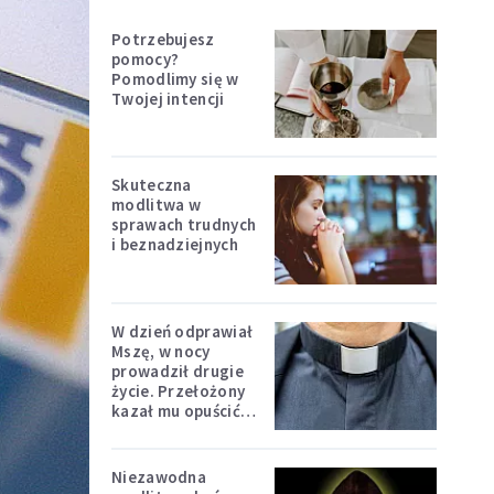
Potrzebujesz
pomocy?
Pomodlimy się w
Twojej intencji
Skuteczna
modlitwa w
sprawach trudnych
i beznadziejnych
W dzień odprawiał
Mszę, w nocy
prowadził drugie
życie. Przełożony
kazał mu opuścić
zakon
Niezawodna