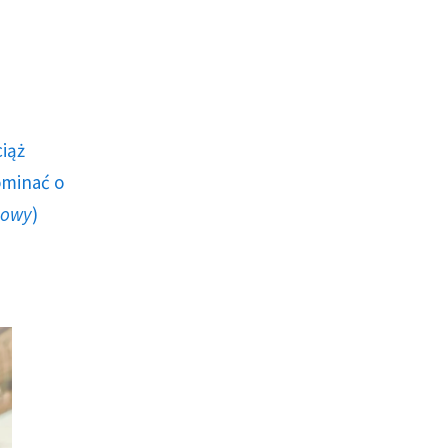
ciąż
ominać o
howy
)