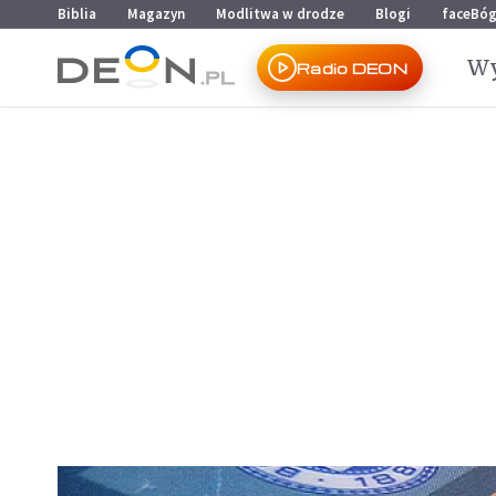
Przejdź do menu głównego
Przejdź do treści
Biblia
Magazyn
Modlitwa w drodze
Blogi
faceBó
Wy
Radio DEON