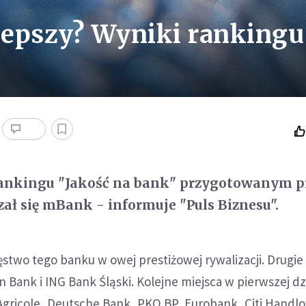
jlepszy? Wyniki rankingu
ankingu "Jakość na bank" przygotowanym p
ał się mBank - informuje "Puls Biznesu".
ięstwo tego banku w owej prestiżowej rywalizacji. Drugie
n Bank i ING Bank Śląski. Kolejne miejsca w pierwszej dz
Agricole, Deutsche Bank, PKO BP, Eurobank, Citi Handl