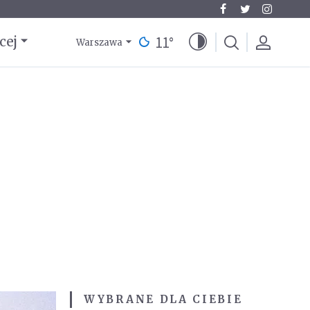
11
°
cej
Warszawa
WYBRANE DLA CIEBIE