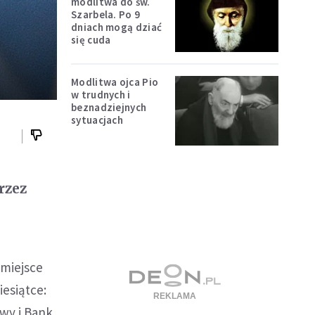
modlitwa do św.
Szarbela. Po 9
dniach mogą dziać
się cuda
Modlitwa ojca Pio
w trudnych i
beznadziejnych
sytuacjach
rzez
 miejsce
iesiątce:
owy i Bank