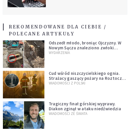
REKOMENDOWANE DLA CIEBIE /
POLECANE ARTYKUŁY
Odszedł młodo, broniąc Ojczyzny. W
Nowym Sączu znaleziono zwłoki
mężczyzny z czasów potopu
WYDARZENIA
szwedzkiego
Cud wśród niszczycielskiego ognia.
Strażacy gaszący pożary na Roztoczu
opublikowali niezwykłe zdjęcie
WIADOMOŚCI Z POLSKI
Tragiczny finał górskiej wyprawy.
Diakon zginął w ataku niedźwiedzia
WIADOMOŚCI ZE ŚWIATA