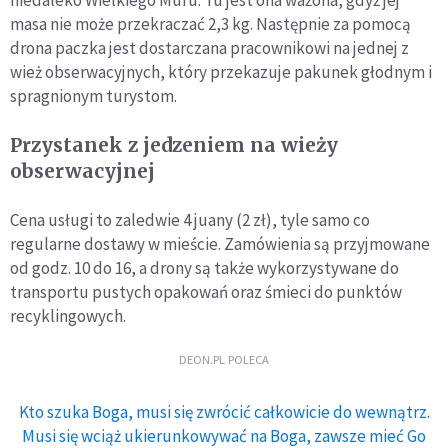
niedaleko Wielkiego Muru. Tu jest ona ważona, gdyż jej
masa nie może przekraczać 2,3 kg. Następnie za pomocą
drona paczka jest dostarczana pracownikowi na jednej z
wież obserwacyjnych, który przekazuje pakunek głodnym i
spragnionym turystom.
Przystanek z jedzeniem na wieży
obserwacyjnej
Cena usługi to zaledwie 4 juany (2 zł), tyle samo co
regularne dostawy w mieście. Zamówienia są przyjmowane
od godz. 10 do 16, a drony są także wykorzystywane do
transportu pustych opakowań oraz śmieci do punktów
recyklingowych.
DEON.PL POLECA
Kto szuka Boga, musi się zwrócić całkowicie do wewnątrz.
Musi się wciąż ukierunkowywać na Boga, zawsze mieć Go