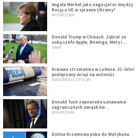
Angela Merkel jako negocjator między
Rosją a UE w sprawie Ukrainy?
WYDARZENIA
Donald Trump w Chinach. Zabrał ze
sobą szefa Apple, Boeinga, Mety i
Muska
ŚWIAT
Krwawa strzelanina w Lubinie. 21-letni
podejrzany wciąż na wolności
WIADOMOŚCI Z POLSKI
Donald Tusk zapowiada uznawanie
zagranicznych związków
jednopłciowych. "Państwo oblało ten
WYDARZENIA
test"
Dolina Krzemowa puka do Watykanu.