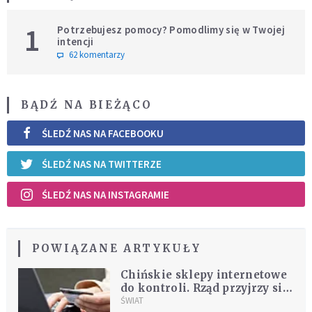
1
Potrzebujesz pomocy? Pomodlimy się w Twojej
intencji
62 komentarzy
BĄDŹ NA BIEŻĄCO
ŚLEDŹ NAS NA FACEBOOKU
ŚLEDŹ NAS NA TWITTERZE
ŚLEDŹ NAS NA INSTAGRAMIE
POWIĄZANE ARTYKUŁY
Chińskie sklepy internetowe
do kontroli. Rząd przyjrzy się
m.in. "Temu"
ŚWIAT