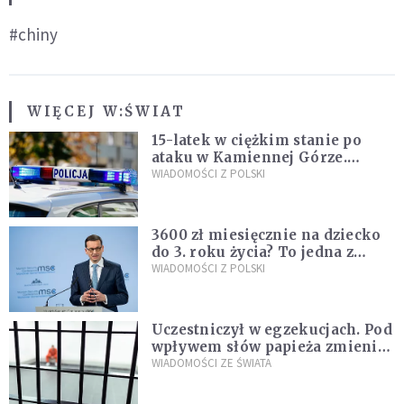
#chiny
WIĘCEJ W:
ŚWIAT
15-latek w ciężkim stanie po
ataku w Kamiennej Górze.
Policja zatrzymała dwóch
WIADOMOŚCI Z POLSKI
nastolatków
3600 zł miesięcznie na dziecko
do 3. roku życia? To jedna z
propozycji programu "Rozwój
WIADOMOŚCI Z POLSKI
Plus"
Uczestniczył w egzekucjach. Pod
wpływem słów papieża zmienił
zdanie
WIADOMOŚCI ZE ŚWIATA