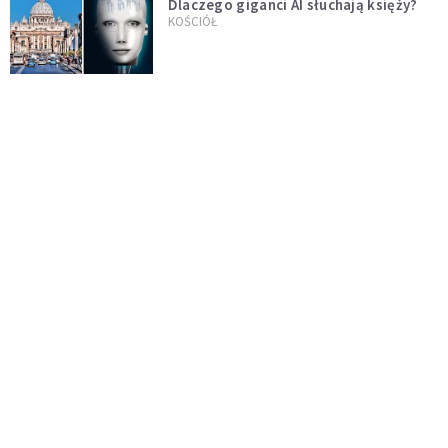
Dlaczego giganci AI słuchają księży?
KOŚCIÓŁ