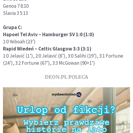
Genoa 7 8:10
Slavia 3 5:13
Grupa C:
Hapoel Tel Aviv – Hamburger SV 1:0 (1:0)
1:0 Yeboah (23’)
Rapid Wiedeń – Celtic Glasgow 3:3 (3:1)
1:0 Jelavić (1’), 2:0 Jelavić (8’), 3:0 Salihi (19’), 3:1 Fortune
(24’), 3:2 Fortune (67’), 3:3 McGowan (90+1’)
DEON.PL POLECA