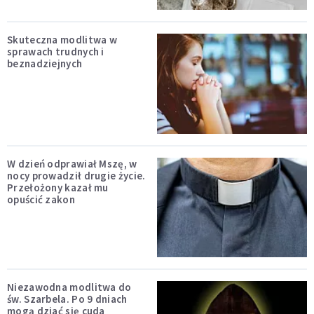
Skuteczna modlitwa w
sprawach trudnych i
beznadziejnych
W dzień odprawiał Mszę, w
nocy prowadził drugie życie.
Przełożony kazał mu
opuścić zakon
Niezawodna modlitwa do
św. Szarbela. Po 9 dniach
mogą dziać się cuda