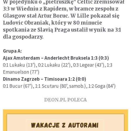
W pojedynku o „pietruszkę” Celtic zremisował
3:3 w Wiedniu z Rapidem, w bramce zespołu z
Glasgow stał Artur Boruc. W Lille pokazał się
Ludovic Obraniak, który w 80 minucie
spotkania ze Slavią Praga ustalił wynik na 3:1
dla gospodarzy.
Grupa A:
Ajax Amsterdam – Anderlecht Bruksela 1:3 (0:3)
0:1 Lukaku (13’), 0:2 Lukaku (22’), 0:3 Legear (43’), 1:3
Emanuelson (77’)
Dinamo Zagrzeb – Timisoara 1:2 (0:0)
0:1 Bucur (67’), 1:1 Scutaru (80’, samob.), 1:2 Goga (84’)
DEON.PL POLECA