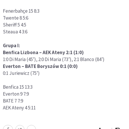
Fenerbahçe 15 8:3
Twente 8 5:6
Sheriff 5 4:5
Steaua 4 3:6
Grupa I:
Benfica Lizbona – AEK Ateny 2:1 (1:0)
1:0 Di Maria (45’), 2:0 Di Maria (73’), 2:1 Blanco (84’)
Everton – BATE Boryszów 0:1 (0:0)
0:1 Juriewicz (75’)
Benfica 15 13:3
Everton 9 7:9
BATE 7 7:9
AEK Ateny 4 5:11