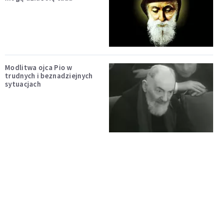
Modlitwa ojca Pio w
trudnych i beznadziejnych
sytuacjach