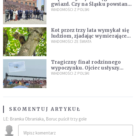
gwiazd. Czy na Śląsku powstanie
„Dolina Krzemowa”?
WIADOMOŚCI Z POLSKI
Kot przez trzy lata wymykał się
ludziom, zjadając wymierające
kaczki. W końcu popełnił
WIADOMOŚCI ZE ŚWIATA
fatalny błąd
Tragiczny finał rodzinnego
wypoczynku. Ojciec usłyszy
zarzuty
WIADOMOŚCI Z POLSKI
SKOMENTUJ ARTYKUŁ
LE: Bramka Obraniaka, Boruc puścił trzy gole