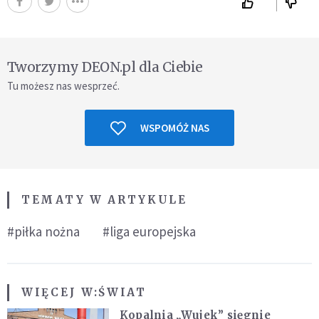
Tworzymy DEON.pl dla Ciebie
Tu możesz nas wesprzeć.
WSPOMÓŻ NAS
TEMATY W ARTYKULE
#piłka nożna
#liga europejska
WIĘCEJ W:
ŚWIAT
Kopalnia „Wujek” sięgnie