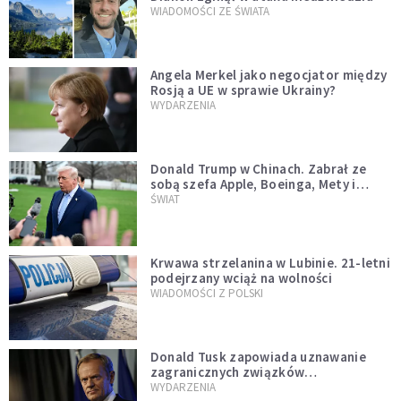
WIADOMOŚCI ZE ŚWIATA
Angela Merkel jako negocjator między
Rosją a UE w sprawie Ukrainy?
WYDARZENIA
Donald Trump w Chinach. Zabrał ze
sobą szefa Apple, Boeinga, Mety i
Muska
ŚWIAT
Krwawa strzelanina w Lubinie. 21-letni
podejrzany wciąż na wolności
WIADOMOŚCI Z POLSKI
Donald Tusk zapowiada uznawanie
zagranicznych związków
jednopłciowych. "Państwo oblało ten
WYDARZENIA