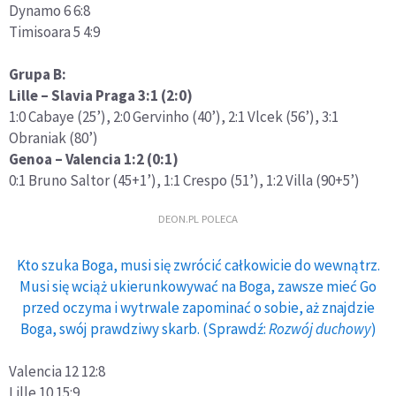
Dynamo 6 6:8
Timisoara 5 4:9
Grupa B:
Lille – Slavia Praga 3:1 (2:0)
1:0 Cabaye (25’), 2:0 Gervinho (40’), 2:1 Vlcek (56’), 3:1
Obraniak (80’)
Genoa – Valencia 1:2 (0:1)
0:1 Bruno Saltor (45+1’), 1:1 Crespo (51’), 1:2 Villa (90+5’)
DEON.PL POLECA
Kto szuka Boga, musi się zwrócić całkowicie do wewnątrz.
Musi się wciąż ukierunkowywać na Boga, zawsze mieć Go
przed oczyma i wytrwale zapominać o sobie, aż znajdzie
Boga, swój prawdziwy skarb. (Sprawdź:
Rozwój duchowy
)
Valencia 12 12:8
Lille 10 15:9