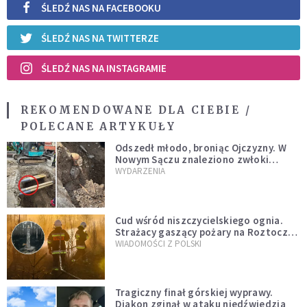
ŚLEDŹ NAS NA FACEBOOKU
ŚLEDŹ NAS NA TWITTERZE
ŚLEDŹ NAS NA INSTAGRAMIE
REKOMENDOWANE DLA CIEBIE /
POLECANE ARTYKUŁY
Odszedł młodo, broniąc Ojczyzny. W
Nowym Sączu znaleziono zwłoki
mężczyzny z czasów potopu
WYDARZENIA
szwedzkiego
Cud wśród niszczycielskiego ognia.
Strażacy gaszący pożary na Roztoczu
opublikowali niezwykłe zdjęcie
WIADOMOŚCI Z POLSKI
Tragiczny finał górskiej wyprawy.
Diakon zginął w ataku niedźwiedzia