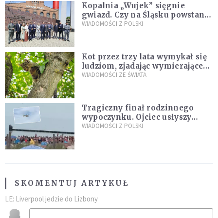
Kopalnia „Wujek” sięgnie
gwiazd. Czy na Śląsku powstanie
„Dolina Krzemowa”?
WIADOMOŚCI Z POLSKI
Kot przez trzy lata wymykał się
ludziom, zjadając wymierające
kaczki. W końcu popełnił
WIADOMOŚCI ZE ŚWIATA
fatalny błąd
Tragiczny finał rodzinnego
wypoczynku. Ojciec usłyszy
zarzuty
WIADOMOŚCI Z POLSKI
SKOMENTUJ ARTYKUŁ
LE: Liverpool jedzie do Lizbony