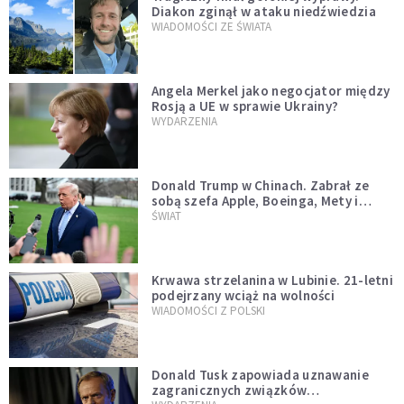
Diakon zginął w ataku niedźwiedzia
WIADOMOŚCI ZE ŚWIATA
Angela Merkel jako negocjator między
Rosją a UE w sprawie Ukrainy?
WYDARZENIA
Donald Trump w Chinach. Zabrał ze
sobą szefa Apple, Boeinga, Mety i
Muska
ŚWIAT
Krwawa strzelanina w Lubinie. 21-letni
podejrzany wciąż na wolności
WIADOMOŚCI Z POLSKI
Donald Tusk zapowiada uznawanie
zagranicznych związków