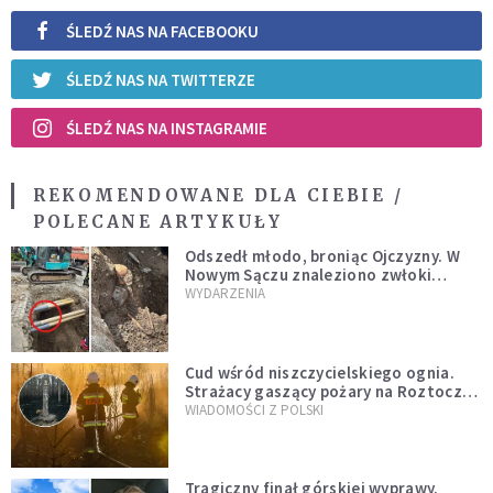
ŚLEDŹ NAS NA FACEBOOKU
ŚLEDŹ NAS NA TWITTERZE
ŚLEDŹ NAS NA INSTAGRAMIE
REKOMENDOWANE DLA CIEBIE /
POLECANE ARTYKUŁY
Odszedł młodo, broniąc Ojczyzny. W
Nowym Sączu znaleziono zwłoki
mężczyzny z czasów potopu
WYDARZENIA
szwedzkiego
Cud wśród niszczycielskiego ognia.
Strażacy gaszący pożary na Roztoczu
opublikowali niezwykłe zdjęcie
WIADOMOŚCI Z POLSKI
Tragiczny finał górskiej wyprawy.