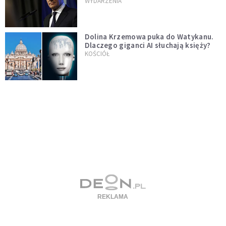
jednopłciowych. "Państwo oblało ten
WYDARZENIA
test"
Dolina Krzemowa puka do Watykanu.
Dlaczego giganci AI słuchają księży?
KOŚCIÓŁ