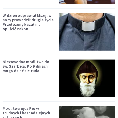
W dzień odprawiał Mszę, w
nocy prowadził drugie życie.
Przełożony kazał mu
opuścić zakon
Niezawodna modlitwa do
św. Szarbela. Po 9 dniach
mogą dziać się cuda
Modlitwa ojca Pio w
trudnych i beznadziejnych
sytuacjach