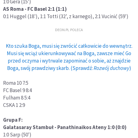
1:0 Gera (15')
AS Roma - FC Basel 2:1 (1:1)
0:1 Huggel (18'), 1:1 Totti (32', z karnego), 2:1 Vucinić (59')
DEON.PL POLECA
Kto szuka Boga, musi się zwrócić całkowicie do wewnątrz.
Musi się wciąż ukierunkowywać na Boga, zawsze mieć Go
przed oczyma i wytrwale zapominać o sobie, aż znajdzie
Boga, swój prawdziwy skarb. (Sprawdź:
Rozwój duchowy
)
Roma 10 7:5
FC Basel 9 8:4
Fulham 8 5:4
CSKA 1 2:9
Grupa F:
Galatasaray Stambuł - Panathinaikos Ateny 1:0 (0:0)
1:0 Sarp (50')