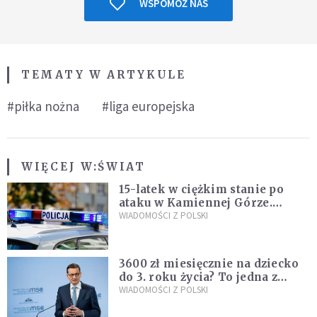
WSPOMÓŻ NAS
TEMATY W ARTYKULE
#piłka nożna
#liga europejska
WIĘCEJ W:
ŚWIAT
15-latek w ciężkim stanie po
ataku w Kamiennej Górze.
Policja zatrzymała dwóch
WIADOMOŚCI Z POLSKI
nastolatków
3600 zł miesięcznie na dziecko
do 3. roku życia? To jedna z
propozycji programu "Rozwój
WIADOMOŚCI Z POLSKI
Plus"