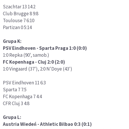
Szachtar 13 14:2
Club Brugge 8 9:8
Toulouse 7 6:10
Partizan 0 5:14
Grupa K:
PSV Eindhoven - Sparta Praga 1:0 (0:0)
1:0 Repka (90', samob.)
FC Kopenhaga - Cluj 2:0 (2:0)
1:0 Vingaard (37'), 2:0 N'Doye (43')
PSV Eindhoven 11 6:3
Sparta 7 7:5
FC Kopenhaga 7 4:4
CFR Cluj 3 4:8
Grupa L:
Austria Wiedeń - Athletic Bilbao 0:3 (0:1)