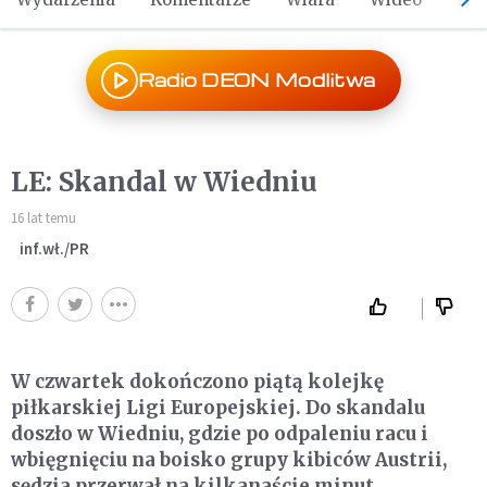
Radio DEON Modlitwa
LE: Skandal w Wiedniu
16 lat temu
inf.wł./PR
W czwartek dokończono piątą kolejkę
piłkarskiej Ligi Europejskiej. Do skandalu
doszło w Wiedniu, gdzie po odpaleniu racu i
wbięgnięciu na boisko grupy kibiców Austrii,
sędzia przerwał na kilkanaście minut