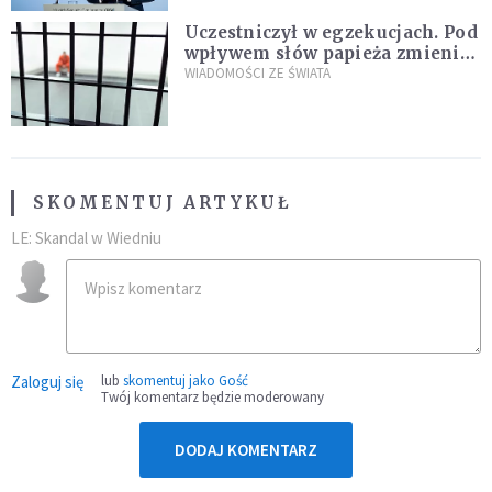
Uczestniczył w egzekucjach. Pod
wpływem słów papieża zmienił
zdanie
WIADOMOŚCI ZE ŚWIATA
SKOMENTUJ ARTYKUŁ
LE: Skandal w Wiedniu
Zaloguj się
lub
skomentuj jako Gość
Twój komentarz będzie moderowany
DODAJ KOMENTARZ