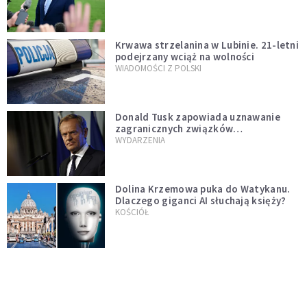
Krwawa strzelanina w Lubinie. 21-letni
podejrzany wciąż na wolności
WIADOMOŚCI Z POLSKI
Donald Tusk zapowiada uznawanie
zagranicznych związków
jednopłciowych. "Państwo oblało ten
WYDARZENIA
test"
Dolina Krzemowa puka do Watykanu.
Dlaczego giganci AI słuchają księży?
KOŚCIÓŁ