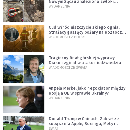
Nowym Sączu znaleziono zwłoki
mężczyzny z czasów potopu
WYDARZENIA
szwedzkiego
Cud wśród niszczycielskiego ognia.
Strażacy gaszący pożary na Roztoczu
opublikowali niezwykłe zdjęcie
WIADOMOŚCI Z POLSKI
Tragiczny finał górskiej wyprawy.
Diakon zginął w ataku niedźwiedzia
WIADOMOŚCI ZE ŚWIATA
Angela Merkel jako negocjator między
Rosją a UE w sprawie Ukrainy?
WYDARZENIA
Donald Trump w Chinach. Zabrał ze
sobą szefa Apple, Boeinga, Mety i
Muska
ŚWIAT