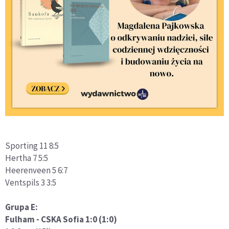
Sporting 11 8:5
Hertha 7 5:5
Heerenveen 5 6:7
Ventspils 3 3:5
Grupa E:
Fulham - CSKA Sofia 1:0 (1:0)