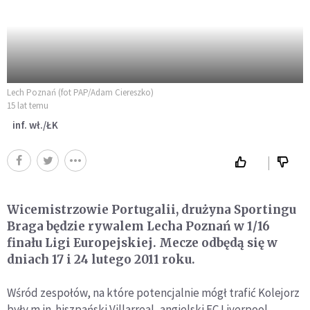
Lech Poznań (fot PAP/Adam Ciereszko)
15 lat temu
inf. wł./ŁK
Wicemistrzowie Portugalii, drużyna Sportingu
Braga będzie rywalem Lecha Poznań w 1/16
finału Ligi Europejskiej. Mecze odbędą się w
dniach 17 i 24 lutego 2011 roku.
Wśród zespołów, na które potencjalnie mógł trafić Kolejorz
były m.in. hiszpański Villarreal, angielski FC Liverpool,