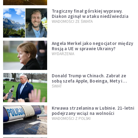
Tragiczny finał górskiej wyprawy.
Diakon zginął w ataku niedźwiedzia
WIADOMOŚCI ZE ŚWIATA
Angela Merkel jako negocjator między
Rosją a UE w sprawie Ukrainy?
WYDARZENIA
Donald Trump w Chinach. Zabrał ze
sobą szefa Apple, Boeinga, Mety i
Muska
ŚWIAT
Krwawa strzelanina w Lubinie. 21-letni
podejrzany wciąż na wolności
WIADOMOŚCI Z POLSKI