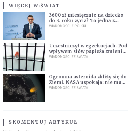
WIĘCEJ W:
ŚWIAT
3600 zł miesięcznie na dziecko
do 3. roku życia? To jedna z
propozycji programu "Rozwój
WIADOMOŚCI Z POLSKI
Plus"
Uczestniczył w egzekucjach. Pod
wpływem słów papieża zmienił
zdanie
WIADOMOŚCI ZE ŚWIATA
Ogromna asteroida zbliży się do
Ziemi. NASA uspokaja: nie ma
zagrożenia
WIADOMOŚCI ZE ŚWIATA
SKOMENTUJ ARTYKUŁ