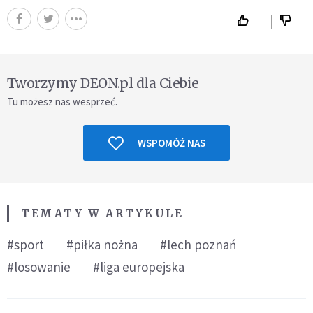
Tworzymy DEON.pl dla Ciebie
Tu możesz nas wesprzeć.
WSPOMÓŻ NAS
TEMATY W ARTYKULE
#sport
#piłka nożna
#lech poznań
#losowanie
#liga europejska