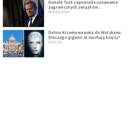
Donald Tusk zapowiada uznawanie
zagranicznych związków
jednopłciowych. "Państwo oblało ten
WYDARZENIA
test"
Dolina Krzemowa puka do Watykanu.
Dlaczego giganci AI słuchają księży?
KOŚCIÓŁ