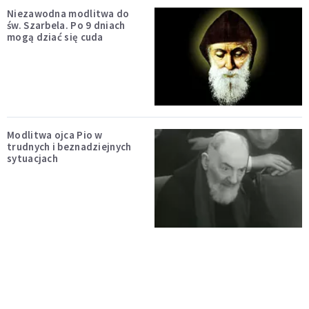
Niezawodna modlitwa do
św. Szarbela. Po 9 dniach
mogą dziać się cuda
Modlitwa ojca Pio w
trudnych i beznadziejnych
sytuacjach