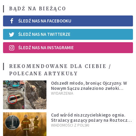
BĄDŹ NA BIEŻĄCO
ŚLEDŹ NAS NA FACEBOOKU
ŚLEDŹ NAS NA TWITTERZE
ŚLEDŹ NAS NA INSTAGRAMIE
REKOMENDOWANE DLA CIEBIE /
POLECANE ARTYKUŁY
Odszedł młodo, broniąc Ojczyzny. W
Nowym Sączu znaleziono zwłoki
mężczyzny z czasów potopu
WYDARZENIA
szwedzkiego
Cud wśród niszczycielskiego ognia.
Strażacy gaszący pożary na Roztoczu
opublikowali niezwykłe zdjęcie
WIADOMOŚCI Z POLSKI