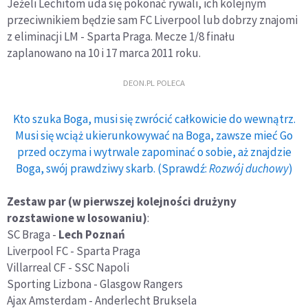
Jeżeli Lechitom uda się pokonać rywali, ich kolejnym
przeciwnikiem będzie sam FC Liverpool lub dobrzy znajomi
z eliminacji LM - Sparta Praga. Mecze 1/8 finału
zaplanowano na 10 i 17 marca 2011 roku.
DEON.PL POLECA
Kto szuka Boga, musi się zwrócić całkowicie do wewnątrz.
Musi się wciąż ukierunkowywać na Boga, zawsze mieć Go
przed oczyma i wytrwale zapominać o sobie, aż znajdzie
Boga, swój prawdziwy skarb. (Sprawdź:
Rozwój duchowy
)
Zestaw par (w pierwszej kolejności drużyny
rozstawione w losowaniu)
:
SC Braga -
Lech Poznań
Liverpool FC - Sparta Praga
Villarreal CF - SSC Napoli
Sporting Lizbona - Glasgow Rangers
Ajax Amsterdam - Anderlecht Bruksela