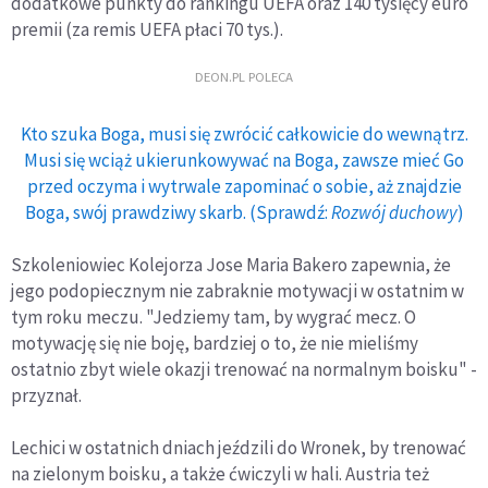
dodatkowe punkty do rankingu UEFA oraz 140 tysięcy euro
premii (za remis UEFA płaci 70 tys.).
DEON.PL POLECA
Kto szuka Boga, musi się zwrócić całkowicie do wewnątrz.
Musi się wciąż ukierunkowywać na Boga, zawsze mieć Go
przed oczyma i wytrwale zapominać o sobie, aż znajdzie
Boga, swój prawdziwy skarb. (Sprawdź:
Rozwój duchowy
)
Szkoleniowiec Kolejorza Jose Maria Bakero zapewnia, że
jego podopiecznym nie zabraknie motywacji w ostatnim w
tym roku meczu. "Jedziemy tam, by wygrać mecz. O
motywację się nie boję, bardziej o to, że nie mieliśmy
ostatnio zbyt wiele okazji trenować na normalnym boisku" -
przyznał.
Lechici w ostatnich dniach jeździli do Wronek, by trenować
na zielonym boisku, a także ćwiczyli w hali. Austria też