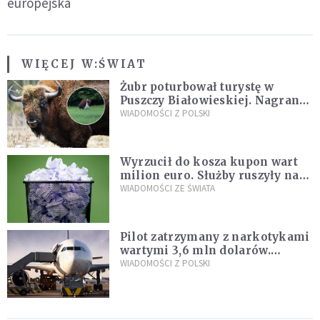
europejska
WIĘCEJ W:
ŚWIAT
Żubr poturbował turystę w
Puszczy Białowieskiej. Nagranie
daje do myślenia
WIADOMOŚCI Z POLSKI
Wyrzucił do kosza kupon wart
milion euro. Służby ruszyły na
poszukiwania
WIADOMOŚCI ZE ŚWIATA
Pilot zatrzymany z narkotykami
wartymi 3,6 mln dolarów.
Śledczy podejrzewają, że latał
WIADOMOŚCI Z POLSKI
pod ich wpływem