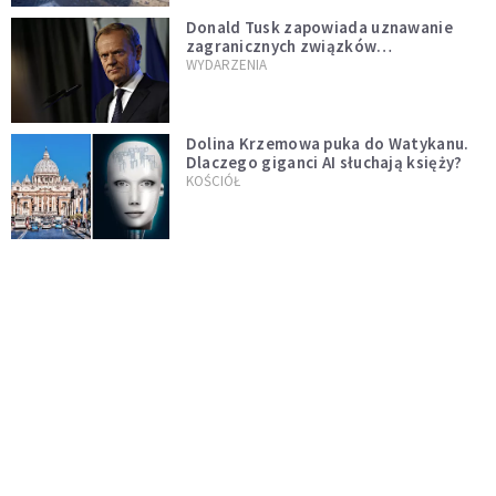
Donald Tusk zapowiada uznawanie
zagranicznych związków
jednopłciowych. "Państwo oblało ten
WYDARZENIA
test"
Dolina Krzemowa puka do Watykanu.
Dlaczego giganci AI słuchają księży?
KOŚCIÓŁ