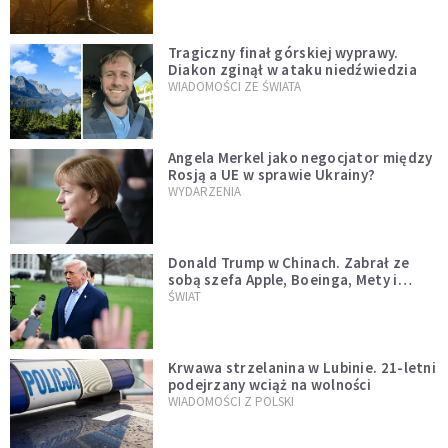
Tragiczny finał górskiej wyprawy.
Diakon zginął w ataku niedźwiedzia
WIADOMOŚCI ZE ŚWIATA
Angela Merkel jako negocjator między
Rosją a UE w sprawie Ukrainy?
WYDARZENIA
Donald Trump w Chinach. Zabrał ze
sobą szefa Apple, Boeinga, Mety i
Muska
ŚWIAT
Krwawa strzelanina w Lubinie. 21-letni
podejrzany wciąż na wolności
WIADOMOŚCI Z POLSKI