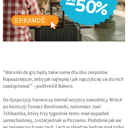
"Warunki do gry będą takie same dla obu zespołów.
Najważniejsze, żeby jak najlepiej i jak najszybciej się do nich
zaadaptować" - podkreślił Bakero.
Do dyspozycji trenera są niemal wszyscy zawodnicy. Wrócił
po kontuzji Tomasz Bandrowski, natomiast Joel
Tshibamba, który trzy tygodnie temu miał wypadek
samochodowy, został jednak w Poznaniu. Podobnie jak we
wcześniejszych meczach, Lech w składzie będzie miał tylko