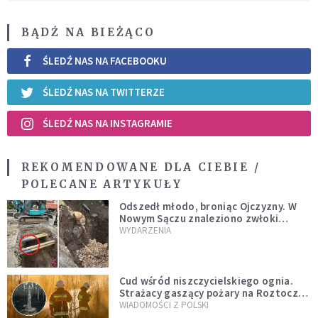
BĄDŹ NA BIEŻĄCO
ŚLEDŹ NAS NA FACEBOOKU
ŚLEDŹ NAS NA TWITTERZE
ŚLEDŹ NAS NA INSTAGRAMIE
REKOMENDOWANE DLA CIEBIE /
POLECANE ARTYKUŁY
Odszedł młodo, broniąc Ojczyzny. W
Nowym Sączu znaleziono zwłoki
mężczyzny z czasów potopu
WYDARZENIA
szwedzkiego
Cud wśród niszczycielskiego ognia.
Strażacy gaszący pożary na Roztoczu
opublikowali niezwykłe zdjęcie
WIADOMOŚCI Z POLSKI