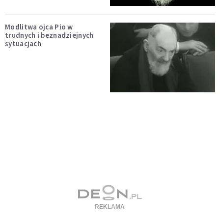
Modlitwa ojca Pio w
trudnych i beznadziejnych
sytuacjach