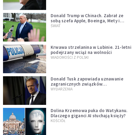
Donald Trump w Chinach. Zabrał ze
sobą szefa Apple, Boeinga, Mety i
Muska
ŚWIAT
Krwawa strzelanina w Lubinie. 21-letni
podejrzany wciąż na wolności
WIADOMOŚCI Z POLSKI
Donald Tusk zapowiada uznawanie
zagranicznych związków
jednopłciowych. "Państwo oblało ten
WYDARZENIA
test"
Dolina Krzemowa puka do Watykanu.
Dlaczego giganci AI słuchają księży?
KOŚCIÓŁ