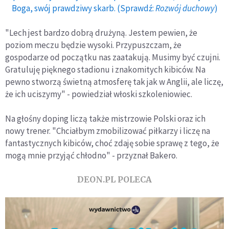
Boga, swój prawdziwy skarb. (Sprawdź:
Rozwój duchowy
)
"Lech jest bardzo dobrą drużyną. Jestem pewien, że
poziom meczu będzie wysoki. Przypuszczam, że
gospodarze od początku nas zaatakują. Musimy być czujni.
Gratuluję pięknego stadionu i znakomitych kibiców. Na
pewno stworzą świetną atmosferę tak jak w Anglii, ale liczę,
że ich uciszymy" - powiedział włoski szkoleniowiec.
Na głośny doping liczą także mistrzowie Polski oraz ich
nowy trener. "Chciałbym zmobilizować piłkarzy i liczę na
fantastycznych kibiców, choć zdaję sobie sprawę z tego, że
mogą mnie przyjąć chłodno" - przyznał Bakero.
DEON.PL POLECA