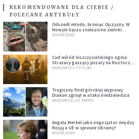
REKOMENDOWANE DLA CIEBIE /
POLECANE ARTYKUŁY
Odszedł młodo, broniąc Ojczyzny. W
Nowym Sączu znaleziono zwłoki
mężczyzny z czasów potopu
WYDARZENIA
szwedzkiego
Cud wśród niszczycielskiego ognia.
Strażacy gaszący pożary na Roztoczu
opublikowali niezwykłe zdjęcie
WIADOMOŚCI Z POLSKI
Tragiczny finał górskiej wyprawy.
Diakon zginął w ataku niedźwiedzia
WIADOMOŚCI ZE ŚWIATA
Angela Merkel jako negocjator między
Rosją a UE w sprawie Ukrainy?
WYDARZENIA