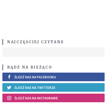
NAJCZĘŚCIEJ CZYTANE
BĄDŹ NA BIEŻĄCO
ŚLEDŹ NAS NA FACEBOOKU
ŚLEDŹ NAS NA TWITTERZE
ŚLEDŹ NAS NA INSTAGRAMIE