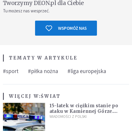
Tworzymy DEON.pl dla Ciebie
Tu możesz nas wesprzeć.
WSPOMÓŻ NAS
TEMATY W ARTYKULE
#sport
#piłka nożna
#liga europejska
WIĘCEJ W:
ŚWIAT
15-latek w ciężkim stanie po
ataku w Kamiennej Górze.
Policja zatrzymała dwóch
WIADOMOŚCI Z POLSKI
nastolatków