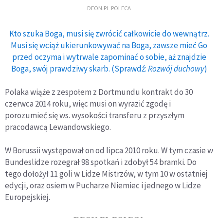
DEON.PL POLECA
Kto szuka Boga, musi się zwrócić całkowicie do wewnątrz.
Musi się wciąż ukierunkowywać na Boga, zawsze mieć Go
przed oczyma i wytrwale zapominać o sobie, aż znajdzie
Boga, swój prawdziwy skarb. (Sprawdź:
Rozwój duchowy
)
Polaka wiąże z zespołem z Dortmundu kontrakt do 30
czerwca 2014 roku, więc musi on wyrazić zgodę i
porozumieć się ws. wysokości transferu z przyszłym
pracodawcą Lewandowskiego.
W Borussii występował on od lipca 2010 roku. W tym czasie w
Bundeslidze rozegrał 98 spotkań i zdobył 54 bramki. Do
tego dołożył 11 goli w Lidze Mistrzów, w tym 10 w ostatniej
edycji, oraz osiem w Pucharze Niemiec i jednego w Lidze
Europejskiej.