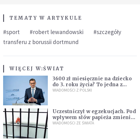
TEMATY W ARTYKULE
#sport
#robert lewandowski
#szczegóły
transferu z borussii dortmund
WIĘCEJ W:
ŚWIAT
3600 zł miesięcznie na dziecko
do 3. roku życia? To jedna z
propozycji programu "Rozwój
WIADOMOŚCI Z POLSKI
Plus"
Uczestniczył w egzekucjach. Pod
wpływem słów papieża zmienił
zdanie
WIADOMOŚCI ZE ŚWIATA