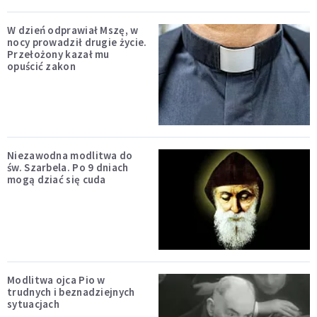
W dzień odprawiał Mszę, w
nocy prowadził drugie życie.
Przełożony kazał mu
opuścić zakon
Niezawodna modlitwa do
św. Szarbela. Po 9 dniach
mogą dziać się cuda
Modlitwa ojca Pio w
trudnych i beznadziejnych
sytuacjach