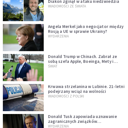
Diakon zginął w ataku niedźwiedzia
WIADOMOŚCI ZE ŚWIATA
Angela Merkel jako negocjator między
Rosją a UE w sprawie Ukrainy?
WYDARZENIA
Donald Trump w Chinach. Zabrał ze
sobą szefa Apple, Boeinga, Mety i
Muska
ŚWIAT
Krwawa strzelanina w Lubinie. 21-letni
podejrzany wciąż na wolności
WIADOMOŚCI Z POLSKI
Donald Tusk zapowiada uznawanie
zagranicznych związków
jednopłciowych. "Państwo oblało ten
WYDARZENIA