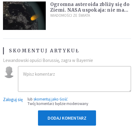
Ogromna asteroida zbliży się do
Ziemi. NASA uspokaja: nie ma
zagrożenia
WIADOMOŚCI ZE ŚWIATA
SKOMENTUJ ARTYKUŁ
Lewandowski opuści Borussię, zagra w Bayernie
Zaloguj się
lub
skomentuj jako Gość
Twój komentarz będzie moderowany
DODAJ KOMENTARZ