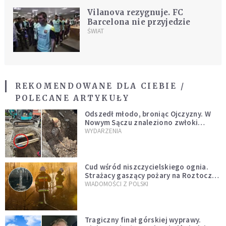
Vilanova rezygnuje. FC
Barcelona nie przyjedzie
ŚWIAT
REKOMENDOWANE DLA CIEBIE /
POLECANE ARTYKUŁY
Odszedł młodo, broniąc Ojczyzny. W
Nowym Sączu znaleziono zwłoki
mężczyzny z czasów potopu
WYDARZENIA
szwedzkiego
Cud wśród niszczycielskiego ognia.
Strażacy gaszący pożary na Roztoczu
opublikowali niezwykłe zdjęcie
WIADOMOŚCI Z POLSKI
Tragiczny finał górskiej wyprawy.