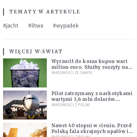
TEMATY W ARTYKULE
#jacht
#litwa
#wypadek
WIĘCEJ W:
ŚWIAT
Wyrzucił do kosza kupon wart
milion euro. Służby ruszyły na
poszukiwania
WIADOMOŚCI ZE ŚWIATA
Pilot zatrzymany z narkotykami
wartymi 3,6 mln dolarów.
Śledczy podejrzewają, że latał
WIADOMOŚCI Z POLSKI
pod ich wpływem
Nawet 40 stopni w cieniu. Przed
Polską fala skrajnych upałów i
WIADOMOŚCI Z POLSKI