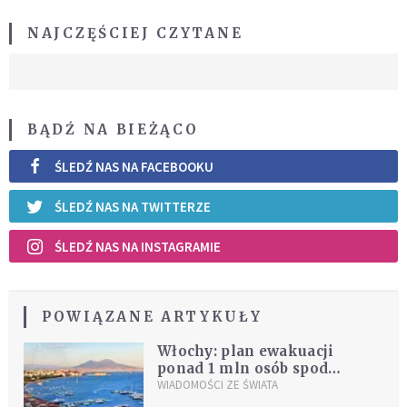
NAJCZĘŚCIEJ CZYTANE
BĄDŹ NA BIEŻĄCO
ŚLEDŹ NAS NA FACEBOOKU
ŚLEDŹ NAS NA TWITTERZE
ŚLEDŹ NAS NA INSTAGRAMIE
POWIĄZANE ARTYKUŁY
Włochy: plan ewakuacji
ponad 1 mln osób spod
Wezuwiusza na wypadek jego
WIADOMOŚCI ZE ŚWIATA
erupcji