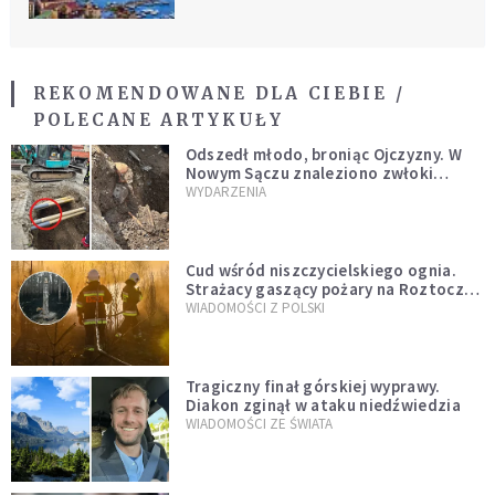
REKOMENDOWANE DLA CIEBIE /
POLECANE ARTYKUŁY
Odszedł młodo, broniąc Ojczyzny. W
Nowym Sączu znaleziono zwłoki
mężczyzny z czasów potopu
WYDARZENIA
szwedzkiego
Cud wśród niszczycielskiego ognia.
Strażacy gaszący pożary na Roztoczu
opublikowali niezwykłe zdjęcie
WIADOMOŚCI Z POLSKI
Tragiczny finał górskiej wyprawy.
Diakon zginął w ataku niedźwiedzia
WIADOMOŚCI ZE ŚWIATA