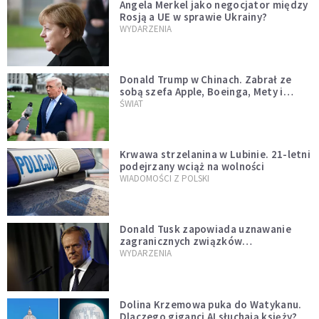
Angela Merkel jako negocjator między
Rosją a UE w sprawie Ukrainy?
WYDARZENIA
Donald Trump w Chinach. Zabrał ze
sobą szefa Apple, Boeinga, Mety i
Muska
ŚWIAT
Krwawa strzelanina w Lubinie. 21-letni
podejrzany wciąż na wolności
WIADOMOŚCI Z POLSKI
Donald Tusk zapowiada uznawanie
zagranicznych związków
jednopłciowych. "Państwo oblało ten
WYDARZENIA
test"
Dolina Krzemowa puka do Watykanu.
Dlaczego giganci AI słuchają księży?