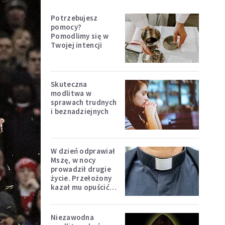
Potrzebujesz
pomocy?
Pomodlimy się w
Twojej intencji
Skuteczna
modlitwa w
sprawach trudnych
i beznadziejnych
W dzień odprawiał
Mszę, w nocy
prowadził drugie
życie. Przełożony
kazał mu opuścić
zakon
Niezawodna