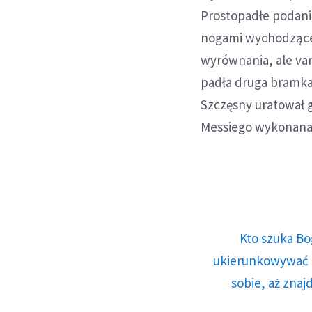
Prostopadłe podanie
nogami wychodzące
wyrównania, ale van 
padła druga bramka 
Szczęsny uratował go
Messiego wykonana b
Kto szuka Bo
ukierunkowywać n
sobie, aż znaj