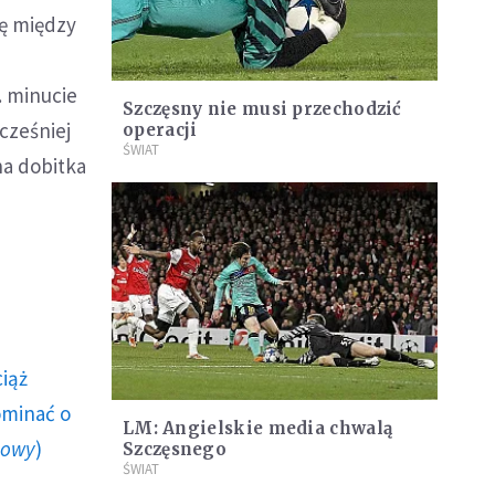
kę między
. minucie
Szczęsny nie musi przechodzić
cześniej
operacji
ŚWIAT
na dobitka
ciąż
ominać o
LM: Angielskie media chwalą
howy
)
Szczęsnego
ŚWIAT