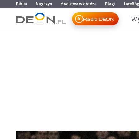
Przejdź do menu głównego
Przejdź do treści
Biblia
Magazyn
Modlitwa w drodze
Blogi
faceBó
Wy
Radio DEON