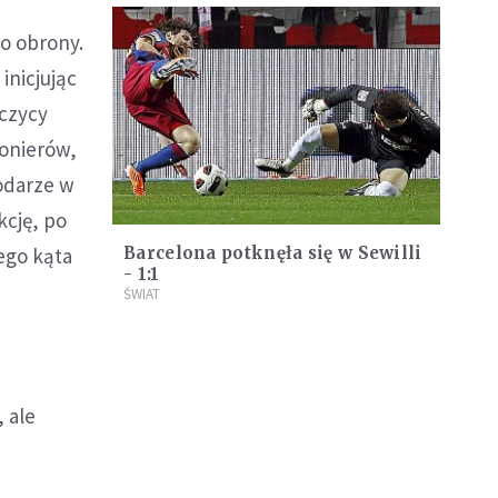
o obrony.
inicjując
ńczycy
nonierów,
odarze w
kcję, po
rego kąta
Barcelona potknęła się w Sewilli
- 1:1
ŚWIAT
 ale