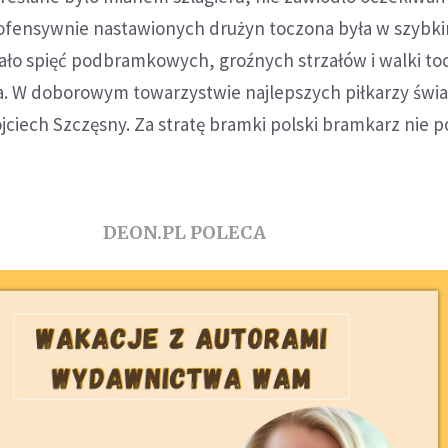
ofensywnie nastawionych drużyn toczona była w szybk
ało spięć podbramkowych, groźnych strzałów i walki to
ka. W doborowym towarzystwie najlepszych piłkarzy świa
ciech Szczęsny. Za stratę bramki polski bramkarz nie p
DEON.PL POLECA