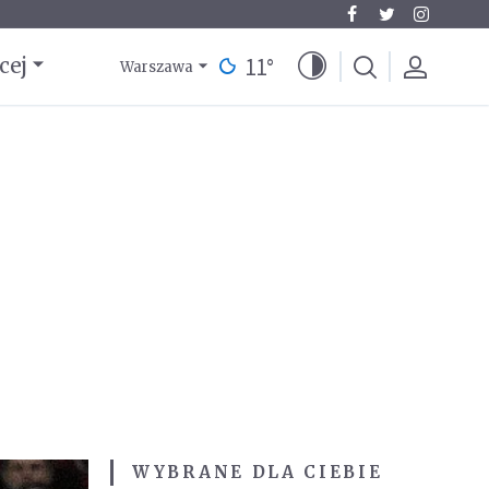
11
°
cej
Warszawa
WYBRANE DLA CIEBIE