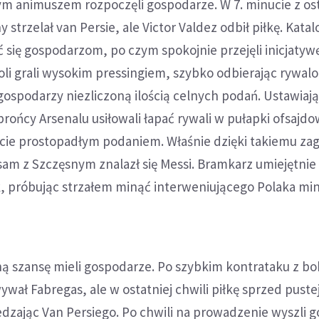
ym animuszem rozpoczęli gospodarze. W 7. minucie z os
strzelał van Persie, ale Victor Valdez odbił piłkę. Kata
 się gospodarzom, po czym spokojnie przejęli inicjatyw
li grali wysokim pressingiem, szybko odbierając rywalo
ospodarzy niezliczoną ilością celnych podań. Ustawiają
rońcy Arsenalu usiłowali łapać rywali w pułapki ofsajdo
ięcie prostopadłym podaniem. Właśnie dzięki takiemu za
sam z Szczęsnym znalazł się Messi. Bramkarz umiejętnie 
k, próbując strzałem minąć interweniującego Polaka mi
ną szansę mieli gospodarze. Po szybkim kontrataku z bo
ał Fabregas, ale w ostatniej chwili piłkę sprzed puste
dzając Van Persiego. Po chwili na prowadzenie wyszli g