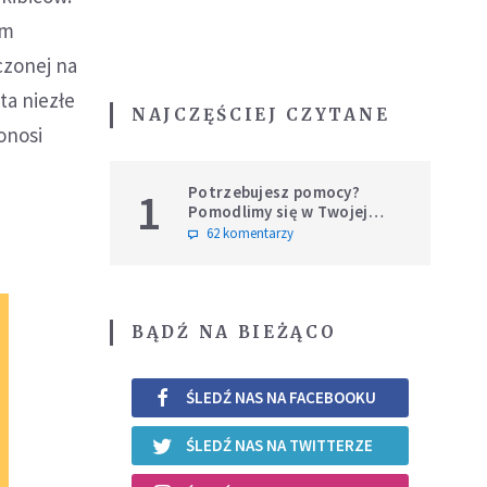
im
czonej na
ta niezłe
NAJCZĘŚCIEJ CZYTANE
onosi
Potrzebujesz pomocy?
1
Pomodlimy się w Twojej
intencji
62 komentarzy
BĄDŹ NA BIEŻĄCO
ŚLEDŹ NAS NA FACEBOOKU
ŚLEDŹ NAS NA TWITTERZE