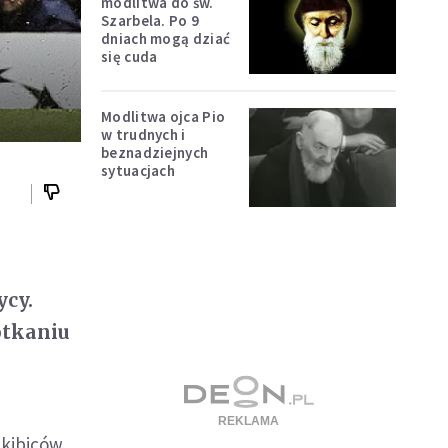
modlitwa do św.
Szarbela. Po 9
dniach mogą dziać
się cuda
Modlitwa ojca Pio
w trudnych i
beznadziejnych
sytuacjach
ycy.
otkaniu
kibiców.