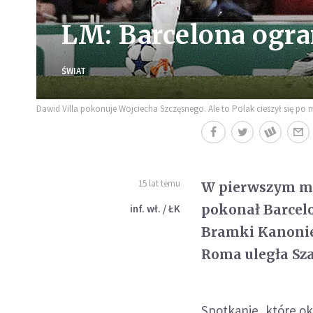
LM: Barcelona ogra
ŚWIAT
Dawid Villa pokonuje Wojciecha Szczęsnego. Ale to Polak cieszył się po
15 lat temu
W pierwszym mec
pokonał Barcelo
inf. wł. / ŁK
Bramki Kanonie
Roma uległa Sza
Spotkanie, które ok