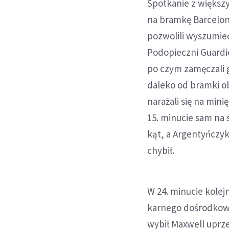
Spotkanie z większ
na bramkę Barcelony 
pozwolili wyszumieć
Podopieczni Guardio
po czym zamęczali g
daleko od bramki ob
narażali się na min
15. minucie sam na 
kąt, a Argentyńczy
chybił.
W 24. minucie kolej
karnego dośrodkowyw
wybił Maxwell uprze