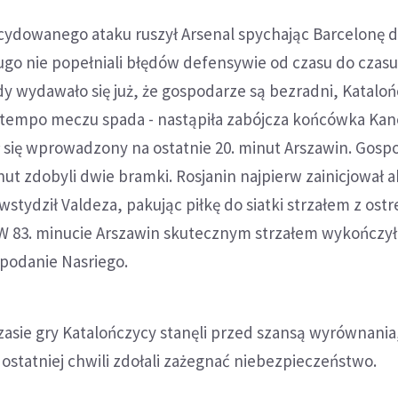
cydowanego ataku ruszył Arsenal spychając Barcelonę d
ugo nie popełniali błędów defensywie od czasu do czasu 
edy wydawało się już, że gospodarze są bezradni, Katalo
a tempo meczu spada - nastąpiła zabójcza końcówka Ka
 się wprowadzony na ostatnie 20. minut Arszawin. Gosp
nut zdobyli dwie bramki. Rosjanin najpierw zainicjował a
wstydził Valdeza, pakując piłkę do siatki strzałem z ost
 W 83. minucie Arszawin skutecznym strzałem wykończył
 podanie Nasriego.
asie gry Katalończycy stanęli przed szansą wyrównania,
ostatniej chwili zdołali zażegnać niebezpieczeństwo.