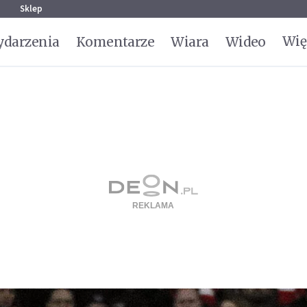
g
Sklep
Wię
darzenia
Komentarze
Wiara
Wideo