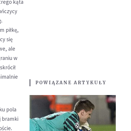
trego kąta
lończycy
ę.
m piłkę,
cy się
we, ale
graniu w
skrócił
nimalnie
POWIĄZANE ARTYKUŁY
ku pola
j bramki
oście.