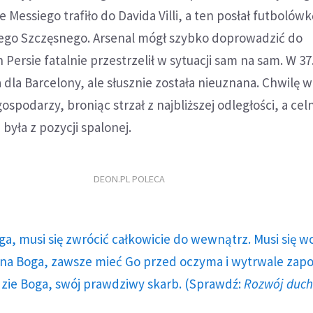
 Messiego trafiło do Davida Villi, a ten posłał futbolów
go Szczęsnego. Arsenal mógł szybko doprowadzić do
Persie fatalnie przestrzelił w sytuacji sam na sam. W 37
dla Barcelony, ale słusznie została nieuznana. Chwilę w
spodarzy, broniąc strzał z najbliższej odległości, a cel
yła z pozycji spalonej.
DEON.PL POLECA
ga, musi się zwrócić całkowicie do wewnątrz. Musi się w
a Boga, zawsze mieć Go przed oczyma i wytrwale zap
dzie Boga, swój prawdziwy skarb. (Sprawdź:
Rozwój duc