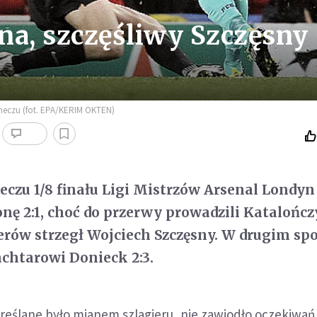
na, szczęśliwy Szczęsny
 meczu (fot. EPA/KERIM OKTEN)
zu 1/8 finału Ligi Mistrzów Arsenal Londyn
nę 2:1, choć do przerwy prowadzili Katalończ
rów strzegł Wojciech Szczęsny. W drugim sp
chtarowi Donieck 2:3.
reślane było mianem szlagieru, nie zawiodło oczekiwań 